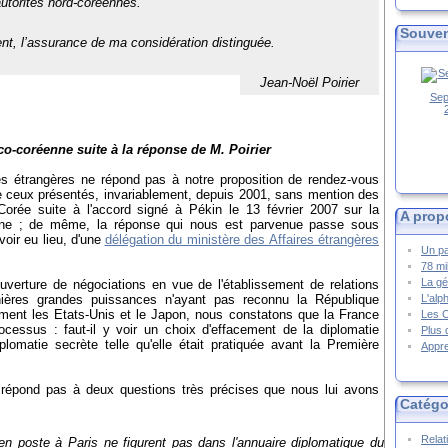
utorités nord-coréennes.
Souven
ent, l’assurance de ma considération distinguée.
Jean-Noël Poirier
Sep
co-coréenne suite à la réponse de M. Poirier
res étrangères ne répond pas à notre proposition de rendez-vous
ceux présentés, invariablement, depuis 2001, sans mention des
Corée suite à l'
accord signé à Pékin le 13 février 2007
sur la
A prop
enne ; de même, la réponse qui nous est parvenue passe sous
voir eu lieu, d'une
délégation du ministère des Affaires étrangères
Un pa
78 mi
La gé
uverture de négociations en vue de l'établissement de relations
L'alp
nières grandes puissances n'ayant pas reconnu la République
ment les Etats-Unis et le Japon, nous constatons que la France
Les 
essus : faut-il y voir un choix d'effacement de la diplomatie
Plus 
lomatie secrète telle qu'elle était pratiquée avant la Première
Appre
e répond pas à deux questions très précises que nous lui avons
Catégo
Relat
en poste à Paris ne figurent pas dans l'annuaire diplomatique du