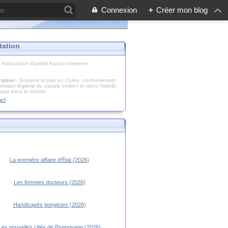
Connexion
+
Créer mon blog
tation
: Association d'amitié franco-coréenne
iption
: Soutenir la paix en Corée, conformément
piration légitime du peuple coréen et dans l’intérêt
 paix dans le monde
act
La première affaire d'État (2026)
Les femmes docteurs (2026)
Handicapés pongistes (2026)
Les nouvelles cités de Pyongyang (2026)