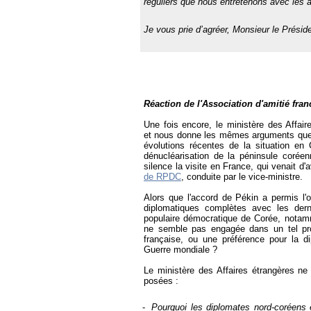
réguliers que nous entretenons avec les a
Je vous prie d’agréer, Monsieur le Présid
Réaction de l'Association d'amitié fran
Une fois encore, le ministère des Affai
et nous donne les mêmes arguments que 
évolutions récentes de la situation en 
dénucléarisation de la péninsule coré
silence la visite en France, qui venait d'a
de RPDC
, conduite par le vice-ministre.
Alors que l'accord de Pékin a permis l'o
diplomatiques complètes avec les der
populaire démocratique de Corée, notam
ne semble pas engagée dans un tel proc
française, ou une préférence pour la dip
Guerre mondiale ?
Le ministère des Affaires étrangères n
posées :
-
Pourquoi les diplomates nord-coréens 