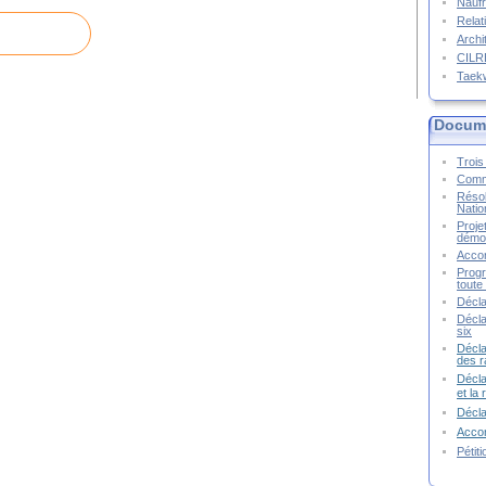
Naufr
Relat
Archi
CIL
Taek
Docume
Trois 
Commu
Résol
Natio
Proje
démoc
Accor
Progr
toute 
Décla
Décla
six
Décla
des r
Décla
et la
Décl
Accor
Pétit