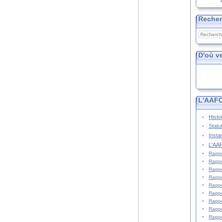
Reche
D'où v
L'AAFC
Histo
Statu
Insta
L'AAF
Rappo
Rappo
Rappo
Rappo
Rappo
Rappo
Rappo
Rappo
Rappo