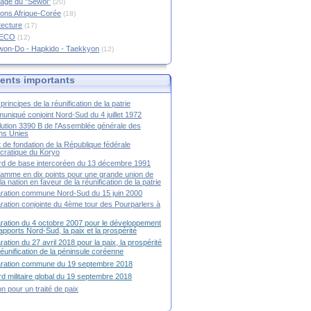
age du "Sewol"
(20)
ions Afrique-Corée
(18)
tecture
(17)
RECO
(12)
won-Do - Hapkido - Taekkyon
(12)
nts importants
principes de la réunification de la patrie
niqué conjoint Nord-Sud du 4 juillet 1972
ution 3390 B de l'Assemblée générale des
ns Unies
t de fondation de la République fédérale
ratique du Koryo
d de base intercoréen du 13 décembre 1991
amme en dix points pour une grande union de
la nation en faveur de la réunification de la patrie
ration commune Nord-Sud du 15 juin 2000
ration conjointe du 4ème tour des Pourparlers à
ration du 4 octobre 2007 pour le développement
apports Nord-Sud, la paix et la prospérité
ration du 27 avril 2018 pour la paix, la prospérité
 réunification de la péninsule coréenne
aration commune du 19 septembre 2018
d militaire global du 19 septembre 2018
ion pour un traité de paix