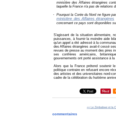
ministère des Affaires étrangères con
laquelle la France n'a pas de relations d
-
Pourquoi la Corée du Nord ne figure pa
ministère des Affaires étrangères
d
concernant ce pays
sont disponibles su
S'agissant de la situation alimentaire, 
puissances, à fournir la moindre aide bi
qu'un appel a été adressé à la communaut
des Affaires étrangères avait-il cessé ses
revues de presse au moment des pires in
ses confrères américains, britanni
gouvernements ont porté assistance à l
Alors que la France prétend soutenir l
politique contraire en refusant encore ré
des artistes et des universitaires nord-c
cadre de la célébration du huitième anniv
<< Le Zimbabwe et la C
commentaires