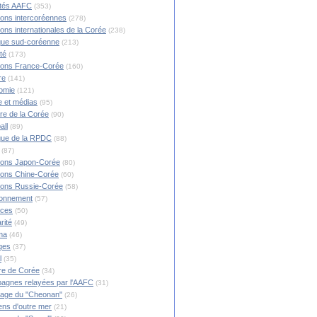
ités AAFC
(353)
ions intercoréennes
(278)
ions internationales de la Corée
(238)
ique sud-coréenne
(213)
té
(173)
ions France-Corée
(160)
re
(141)
omie
(121)
 et médias
(95)
ire de la Corée
(90)
all
(89)
ique de la RPDC
(88)
(87)
ions Japon-Corée
(80)
ions Chine-Corée
(60)
ions Russie-Corée
(58)
ronnement
(57)
nces
(50)
rité
(49)
ma
(46)
ges
(37)
l
(35)
re de Corée
(34)
agnes relayées par l'AAFC
(31)
rage du "Cheonan"
(26)
ns d'outre mer
(21)