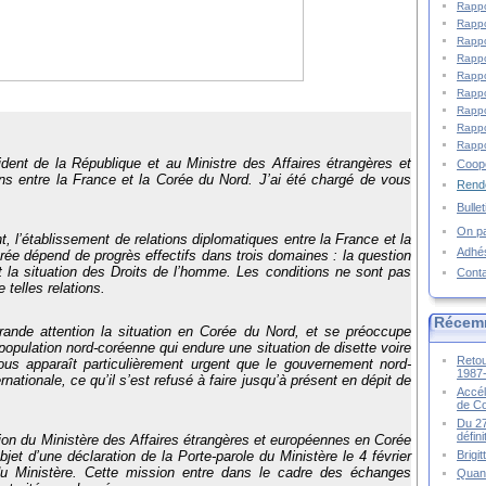
Rappo
Rappo
Rappo
Rappo
Rappo
Rappo
Rappo
Rappo
Rappo
dent de la République et au Ministre des Affaires étrangères et
Coopé
ns entre la France et la Corée du Nord. J’ai été chargé de vous
Rende
Bulle
On pa
, l’établissement de relations diplomatiques entre la France et la
Adhé
ée dépend de progrès effectifs dans trois domaines : la question
et la situation des Droits de l’homme. Les conditions ne sont pas
Cont
 telles relations.
Récem
rande attention la situation en Corée du Nord, et se préoccupe
 population nord-coréenne qui endure une situation de disette voire
Retou
ous apparaît particulièrement urgent que le gouvernement nord-
1987
rnationale, ce qu’il s’est refusé à faire jusqu’à présent en dépit de
Accél
de C
Du 27
défin
tion du Ministère des Affaires étrangères et européennes en Corée
Brigi
bjet d’une déclaration de la Porte-parole du Ministère le 4 février
t du Ministère. Cette mission entre dans le cadre des échanges
Quand