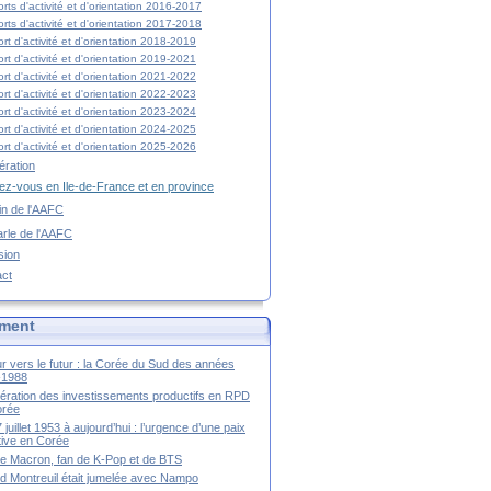
rts d'activité et d'orientation 2016-2017
rts d'activité et d'orientation 2017-2018
rt d'activité et d'orientation 2018-2019
rt d'activité et d'orientation 2019-2021
rt d'activité et d'orientation 2021-2022
rt d'activité et d'orientation 2022-2023
rt d'activité et d'orientation 2023-2024
rt d'activité et d'orientation 2024-2025
rt d'activité et d'orientation 2025-2026
ration
z-vous en Ile-de-France et en province
tin de l'AAFC
rle de l'AAFC
sion
act
ment
r vers le futur : la Corée du Sud des années
-1988
ération des investissements productifs en RPD
orée
 juillet 1953 à aujourd’hui : l’urgence d’une paix
itive en Corée
tte Macron, fan de K-Pop et de BTS
 Montreuil était jumelée avec Nampo