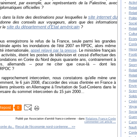
Activ
trairement, par exemple, aux représentants de la Palestine, avec
iplomatiques officielles ?
Relat
Relat
site internet du
s dans la
liste des destinations
pour lesquelles le
Polit
onne des conseils aux voyageurs, alors que
des informations
Socié
site du département d'Etat américain
r le
?
Relat
Cultu
Econ
nous enregistrons le refus de la France, seule parmi les grandes
Corée
latérale après les inondations de l'été 2007 en RPDC, alors même
Histo
é internationale,
appel relayé par la presse
. Le ministère français
Footb
 activités, éteint les postes de télévision et cessé d'effectuer des
ondations en Corée du Nord depuis quarante ans, contrairement à
Polit
ques, allemands -- pour ne citer que ceux-là -- dont les
Sport
a RPDC ?
Relat
Relat
e rapprochement intercoréen, nous constatons qu'elle mène une
Relat
cemment, le 6 juin 2008, d'accorder des visas d'entrée en France à
Envi
oréens présents en Allemagne à l'invitation de Sud-Coréens dans le
Scie
ersaire du sommet intercoréen du 15 juin 2000...
Solida
Ciné
Voya
Repost
0
Socia
Guer
Publié par Association d'amitié franco-coréenne
-
dans
Relations France-Corée
Camp
commenter cet article
…
orée du...
Recul de l'économie nord-coréenne... >>
Nauf
Corée