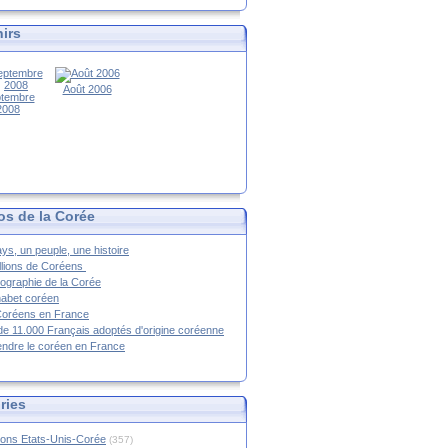
irs
Août 2006
tembre
2008
os de la Corée
ys, un peuple, une histoire
llions de Coréens
ographie de la Corée
habet coréen
Coréens en France
de 11.000 Français adoptés d'origine coréenne
ndre le coréen en France
ries
ions Etats-Unis-Corée
(357)