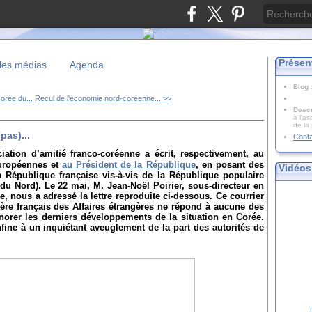
Présen
les médias
Agenda
Blog
orée du...
Recul de l'économie nord-coréenne... >>
Descr
à l'as
de la
pas)...
Cont
iation d’amitié franco-coréenne a écrit, respectivement, au
européennes et
au Président de la République
, en posant des
Vidéos
la République française vis-à-vis de la République populaire
u Nord). Le 22 mai, M. Jean-Noël Poirier, sous-directeur en
e, nous a adressé la lettre reproduite ci-dessous. Ce courrier
tère français des Affaires étrangères ne répond à aucune des
norer les derniers développements de la situation en Corée.
fine à un inquiétant aveuglement de la part des autorités de