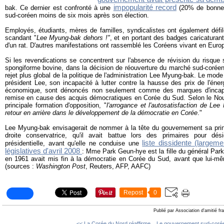
impopularité record
bak. Ce dernier est confronté à une
(20% de bonnes 
sud-coréen moins de six mois après son élection.
Employés, étudiants, mères de familles, syndicalistes ont également défi
scandant "
Lee Myung-bak dehors !"
, et en portant des badges caricaturan
d'un rat. D'autres manifestations ont rassemblé les Coréens vivant en Euro
Si les revendications se concentrent sur l'absence de révision du risque s
spongiforme bovine, dans la décision de réouverture du marché sud-coréen,
rejet plus global de la politique de l'administration Lee Myung-bak. Le mod
président Lee, son incapacité à lutter contre la hausse des prix de l'éner
économique, sont dénoncés non seulement comme des marques d'inca
remise en cause des acquis démocratiques en Corée du Sud. Selon le Nouv
principale formation d'opposition, "
l'arrogance et l'autosatisfaction de L
retour en arrière dans le développement de la démocratie en Corée
."
Lee Myung-bak envisagerait de nommer à la tête du gouvernement sa princ
droite conservatrice, qu'il avait battue lors des primaires pour dési
liste dissidente (largem
présidentielle, avant qu'elle ne conduise une
législatives d'avril 2008
: Mme Park Geun-hye est la fille du général Park
en 1961 avait mis fin à la démocratie en Corée du Sud, avant que lui-m
(sources :
Washington Post
, Reuters, AFP, AAFC)
Repost
0
Publié par Association d'amitié f
<< La Corée du Nord réaffirme...
Le gouvernement sud-corée