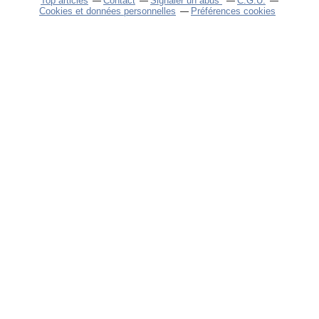
Top articles
Contact
Signaler un abus
C.G.U.
Cookies et données personnelles
Préférences cookies