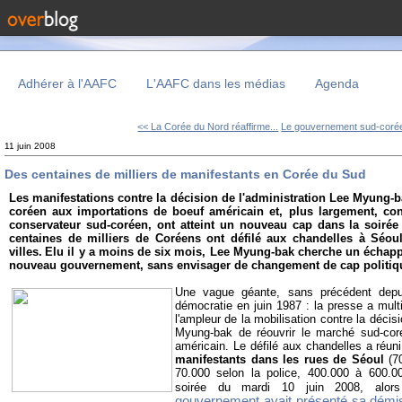
Adhérer à l'AAFC
L'AAFC dans les médias
Agenda
<< La Corée du Nord réaffirme...
Le gouvernement sud-corée
11 juin 2008
Des centaines de milliers de manifestants en Corée du Sud
Les manifestations contre la décision de l'administration Lee Myung-b
coréen aux importations de boeuf américain et, plus largement, cont
conservateur sud-coréen, ont atteint un nouveau cap dans la soirée
centaines de milliers de Coréens ont défilé aux chandelles à Séoul
villes.
Elu il y a moins de six mois, Lee Myung-bak cherche un échapp
nouveau gouvernement, sans envisager de changement de cap politiq
Une vague géante, sans précédent depui
démocratie en juin 1987 : la presse a multip
l'ampleur de la mobilisation contre la déci
Myung-bak de réouvrir le marché sud-cor
américain. Le défilé aux chandelles a réun
manifestants dans les rues de Séoul
(70
70.000 selon la police, 400.000 à 600.0
soirée du mardi 10 juin 2008, alo
gouvernement avait présenté sa démi