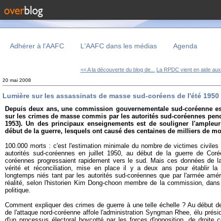
Adhérer à l'AAFC
L'AAFC dans les médias
Agenda
<< A la découverte du blog de...
La RPDC vient en aide aux.
20 mai 2008
Lumière sur les assassinats de masse sud-coréens de l'été 1950
Depuis deux ans,
une commission gouvernementale sud-coréenne est 
sur les crimes de masse commis par les autorités sud-coréennes pend
1953). Un des principaux enseignements est de souligner l'ampleu
début de la guerre, lesquels ont causé des centaines de milliers de mo
100.000 morts : c'est l'estimation minimale du nombre de victimes civile
autorités sud-coréennes en juillet 1950, au début de la guerre de Coré
coréennes progressaient rapidement vers le sud. Mais ces données de 
vérité et réconciliation, mise en place il y a deux ans pour établir la 
longtemps niés tant par les autorités sud-coréennes que par l'armée amér
réalité, selon l'historien Kim Dong-choon membre de la commission, dans
politique.
Comment expliquer des crimes de guerre à une telle échelle ? Au début de 
de l'attaque nord-coréenne affole l'administration Syngman Rhee, élu prési
d'un processus électoral boycotté par les forces d'opposition, de droit