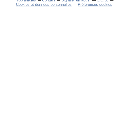
Top articles
Contact
Signaler un abus
C.G.U.
Cookies et données personnelles
Préférences cookies