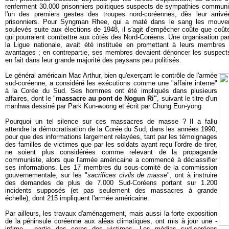
renferment 30.000 prisonniers politiques suspects de sympathies communi
l'un des premiers gestes des troupes nord-coréennes, dès leur arrivé
prisonniers. Pour Syngman Rhee, qui a maté dans le sang les mouveme
soulevés suite aux élections de 1948, il s'agit d'empêcher coûte que coûte
qui pourraient combattre aux côtés des Nord-Coréens. Une organisation para
la Ligue nationale, avait été instituée en promettant à leurs membres 
avantages ; en contrepartie, ses membres devaient dénoncer les suspec
en fait dans leur grande majorité des paysans peu politisés.
Le général américain Mac Arthur, bien qu'exerçant le contrôle de l'armée
sud-coréenne, a considéré les exécutions comme une "affaire interne"
à la Corée du Sud. Ses hommes ont été impliqués dans plusieurs
affaires, dont le "
massacre au pont de Nogun Ri"
, suivant le titre d'un
manhwa dessiné par Park Kun-woong et écrit par Chung Eun-yong
Pourquoi un tel silence sur ces massacres de masse ? Il a fallu
attendre la démocratisation de la Corée du Sud, dans les années 1990,
pour que des informations largement relayées, tant par les témoignages
des familles de victimes que par les soldats ayant reçu l'ordre de tirer,
ne soient plus considérées comme relevant de la propagande
communiste, alors que l'armée américaine a commencé à déclassifier
ses informations. Les 17 membres du sous-comité de la commission
gouvernementale, sur les "
sacrifices civils de masse
", ont à instruire
des demandes de plus de 7.000 Sud-Coréens portant sur 1.200
incidents supposés (et pas seulement des massacres à grande
échelle), dont 215 impliquent l'armée américaine.
Par ailleurs, les travaux d'aménagement, mais aussi la forte exposition
de la péninsule coréenne aux aléas climatiques, ont mis à jour une -
infime - partie des corps des victimes. Les médias sud-coréens