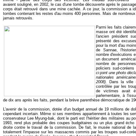
avaient souligné, en 2002, le cas d'une tombe découverte après le passage 
corps était retrouvé dans une mine cachée. A ce jour, la commission a id
tombes contenant les restes d'au moins 400 personnes. Mais de nombreux c
jamais retrouvés.
Parmi les faits claire
masse ont été identif
l'ancien président s
présenté des excuse
pour la mort d'au moin
de Sannae, l'histor
nombre d'exécutions e
un document américain
nombre de personnes 
policiers sud-coréens
ci-joint une photo décl
nationales américain
2008)
. Dans la ville
contrôlée par les tro
de victimes avait 
parlementaire, à l'is
de dix ans après les faits, pendant la brève parenthèse démocratique de 1
L'avenir de la commission, dotée d'un budget annuel de 19 millions de doll
cependant incertain. Même si ses membres appartiennent à toutes les sensib
conservateur Lee Myung-bak, dont le parti est l'héritier des militaires au 
1993, rend plus probable des coupes budgétaires ou un plus grand écho a
droite contre le travail de la commission. De fait, le musée national de la
totalement l'impasse sur les massacres commis par les troupes sud-coréen