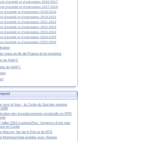
rts d'activité et d'orientation 2016-2017
rts d'activité et d'orientation 2017-2018
rt d'activité et d'orientation 2018-2019
rt d'activité et d'orientation 2019-2021
rt d'activité et d'orientation 2021-2022
rt d'activité et d'orientation 2022-2023
rt d'activité et d'orientation 2023-2024
rt d'activité et d'orientation 2024-2025
rt d'activité et d'orientation 2025-2026
ration
z-vous en Ile-de-France et en province
tin de l'AAFC
rle de l'AAFC
sion
act
ment
r vers le futur : la Corée du Sud des années
-1988
ération des investissements productifs en RPD
orée
 juillet 1953 à aujourd’hui : l’urgence d’une paix
itive en Corée
tte Macron, fan de K-Pop et de BTS
 Montreuil était jumelée avec Nampo