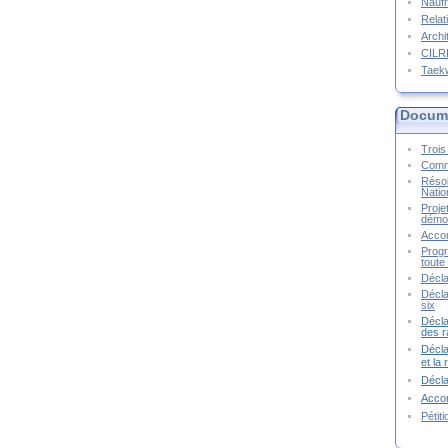
Naufr
Relat
Archi
CIL
Taek
Docume
Trois 
Commu
Résol
Natio
Proje
démoc
Accor
Progr
toute 
Décla
Décla
six
Décla
des r
Décla
et la
Décl
Accor
Pétit