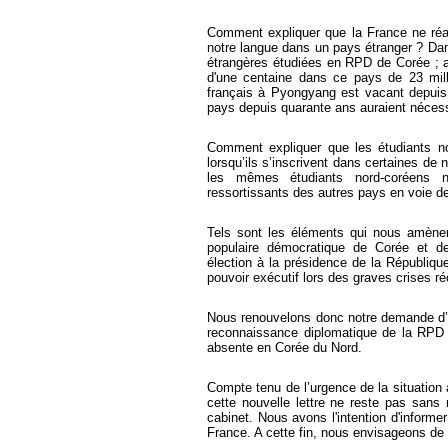
Comment expliquer que la France ne réa
notre langue dans un pays étranger ? Dans
étrangères étudiées en RPD de Corée ; au
d'une centaine dans ce pays de 23 mill
français à Pyongyang est vacant depuis
pays depuis quarante ans auraient nécessi
Comment expliquer que les étudiants no
lorsqu’ils s’inscrivent dans certaines d
les mêmes étudiants nord-coréens n
ressortissants des autres pays en voie 
Tels sont les éléments qui nous amènent
populaire démocratique de Corée et d
élection à la présidence de la Républiqu
pouvoir exécutif lors des graves crises r
Nous renouvelons donc notre demande d’un
reconnaissance diplomatique de la RPD 
absente en Corée du Nord.
Compte tenu de l’urgence de la situation
cette nouvelle lettre ne reste pas sans 
cabinet. Nous avons l'intention d'informer
France. A cette fin, nous envisageons de r