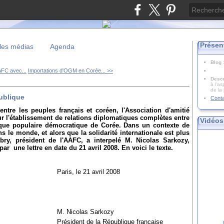
Présen
les médias
Agenda
Blog
AAFC avec...
Importations d'OGM en Corée... >>
Descr
à l'as
de la
ublique
Cont
entre les peuples français et coréen, l'Association d'amitié
 l'établissement de relations diplomatiques complètes entre
Vidéos
ique populaire démocratique de Corée. Dans un contexte de
ans le monde,
et alors que la solidarité internationale est plus
ry, président de l'AAFC, a interpelé M. Nicolas Sarkozy,
ar une lettre en date du 21 avril 2008. En voici le texte.
Paris, le 21 avril 2008
M. Nicolas Sarkozy
Président de la République française