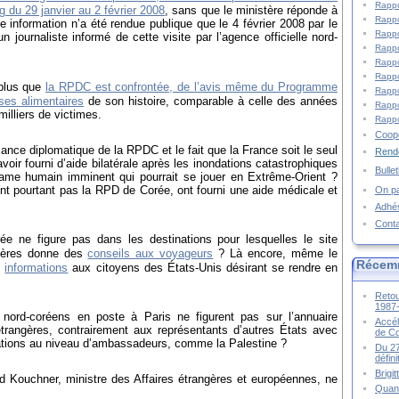
Rappo
 du 29 janvier au 2 février 2008
, sans que le ministère réponde à
Rappo
te information n’a été rendue publique que le 4 février 2008 par le
Rappo
n journaliste informé de cette visite par l’agence officielle nord-
Rappo
Rappo
Rappo
plus que
la RPDC est confrontée, de l’avis même du Programme
Rappo
ises alimentaires
de son histoire, comparable à celle des années
Rappo
illiers de victimes.
Rappo
Coopé
ssance diplomatique de la RPDC et le fait que la France soit le seul
Rende
voir fourni d’aide bilatérale après les inondations catastrophiques
Bulle
drame humain imminent qui pourrait se jouer en Extrême-Orient ?
t pourtant pas la RPD de Corée, ont fourni une aide médicale et
On pa
Adhé
Cont
 ne figure pas dans les destinations pour lesquelles le site
ngères donne des
conseils aux voyageurs
? Là encore, même le
Récem
s
informations
aux citoyens des États-Unis désirant se rendre en
Retou
1987
nord-coréens en poste à Paris ne figurent pas sur l’annuaire
Accél
étrangères, contrairement aux représentants d’autres États avec
de C
elations au niveau d’ambassadeurs, comme la Palestine ?
Du 27
défin
Brigi
d Kouchner, ministre des Affaires étrangères et européennes, ne
Quand