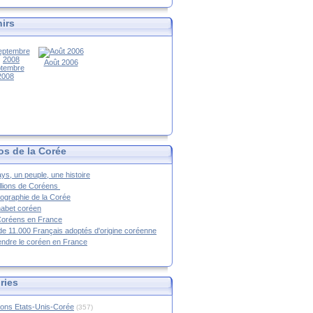
irs
Août 2006
tembre
2008
os de la Corée
ys, un peuple, une histoire
llions de Coréens
ographie de la Corée
habet coréen
Coréens en France
de 11.000 Français adoptés d'origine coréenne
ndre le coréen en France
ries
ions Etats-Unis-Corée
(357)