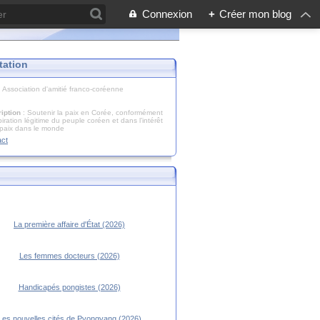
Connexion
+
Créer mon blog
tation
: Association d'amitié franco-coréenne
iption
: Soutenir la paix en Corée, conformément
piration légitime du peuple coréen et dans l’intérêt
 paix dans le monde
act
La première affaire d'État (2026)
Les femmes docteurs (2026)
Handicapés pongistes (2026)
Les nouvelles cités de Pyongyang (2026)