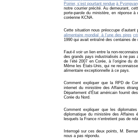
Poirier, s’est pourtant rendue
à Pyongyang
notre courrier précité. Au demeurant, cet
porte-parole du ministère, en réponse à u
coréenne KCNA.
Cette situation nous préoccupe d’autant 
alimentaire mondial, à l’une des pires
cr
1990 qui avait entraîné des centaines de m
Faut-il voir un lien entre la non-reconnai
des grands pays industrialisés à ne pas a
de l’été 2007 en Corée, à l’origine du 
Même les États-Unis, qui ne reconnaissen
alimentaire exceptionnelle à ce pays.
Comment expliquer que la RPD de Corée
internet du ministère des Affaires étra
Département d’État américain fournit de
Corée du Nord.
Comment expliquer que les diplomates 
diplomatique du ministère des Affaires 
lesquels la France n’entretient pas de r
Interrogé sur ces deux points, M. Bernar
nous a pas répondu.