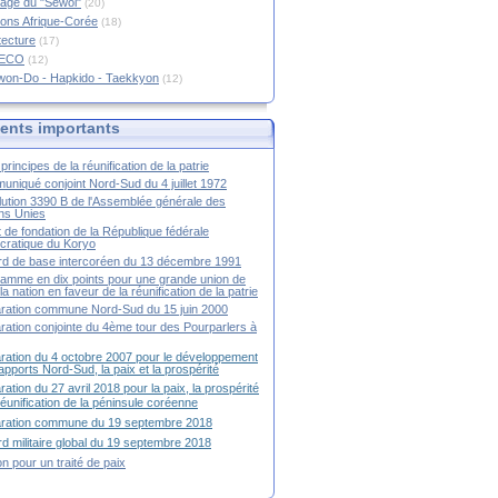
age du "Sewol"
(20)
ions Afrique-Corée
(18)
tecture
(17)
RECO
(12)
won-Do - Hapkido - Taekkyon
(12)
nts importants
principes de la réunification de la patrie
niqué conjoint Nord-Sud du 4 juillet 1972
ution 3390 B de l'Assemblée générale des
ns Unies
t de fondation de la République fédérale
ratique du Koryo
d de base intercoréen du 13 décembre 1991
amme en dix points pour une grande union de
la nation en faveur de la réunification de la patrie
ration commune Nord-Sud du 15 juin 2000
ration conjointe du 4ème tour des Pourparlers à
ration du 4 octobre 2007 pour le développement
apports Nord-Sud, la paix et la prospérité
ration du 27 avril 2018 pour la paix, la prospérité
 réunification de la péninsule coréenne
aration commune du 19 septembre 2018
d militaire global du 19 septembre 2018
ion pour un traité de paix