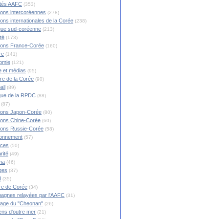
ités AAFC
(353)
ions intercoréennes
(278)
ions internationales de la Corée
(238)
ique sud-coréenne
(213)
té
(173)
ions France-Corée
(160)
re
(141)
omie
(121)
 et médias
(95)
ire de la Corée
(90)
all
(89)
ique de la RPDC
(88)
(87)
ions Japon-Corée
(80)
ions Chine-Corée
(60)
ions Russie-Corée
(58)
ronnement
(57)
nces
(50)
rité
(49)
ma
(46)
ges
(37)
l
(35)
re de Corée
(34)
agnes relayées par l'AAFC
(31)
rage du "Cheonan"
(26)
ns d'outre mer
(21)