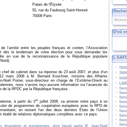
Palais de l'Élysée
55, rue du Faubourg Saint-Honoré
Reche
75008 Paris
D'où v
e l’amitié entre les peuples français et coréen, l’Association
rit dès le lendemain de votre élection pour vous demander les
ndre en vue de la reconnaissance de la République populaire
L'AAFC
Nord).
Histo
 chef de cabinet dans sa réponse du 23 août 2007, et plus d’un
Statu
 12 mars 2008 à M. Bernard Kouchner, ministre des Affaires
Insta
-Noël Poirier, sous-directeur en charge de l’Extrême-Orient au
L'AAF
opéennes, nous n’avons reçu aucune information sur l’avancée du
Rappo
e de la RPDC par la République française.
Rappo
Rappo
er
péenne, à partir du 1
juillet 2008, va amener notre pays à se
Rappo
discuter de programmes de coopération européens avec la RPD de
Rappo
nitaire, en restant l'un des deux derniers États de l’Union
Rappo
r établi de relations diplomatiques complètes avec ce pays.
Rappo
Rappo
Rappo
es étrangères et européennes, dont faisait partie M. Jean-Noël