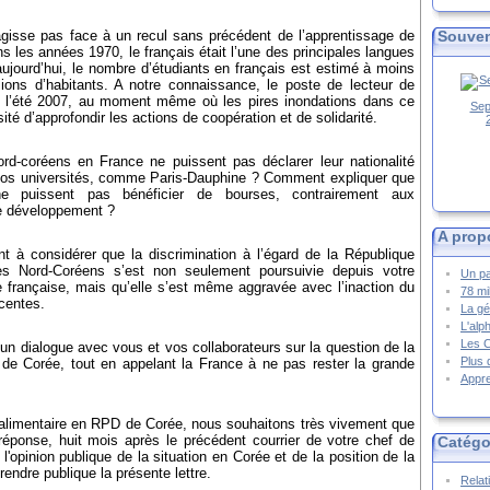
gisse pas face à un recul sans précédent de l’apprentissage de
Souven
 les années 1970, le français était l’une des principales langues
jourd’hui, le nombre d’étudiants en français est estimé à moins
ions d’habitants. A notre connaissance, le poste de lecteur de
 l’été 2007, au moment même où les pires inondations dans ce
Sep
té d’approfondir les actions de coopération et de solidarité.
rd-coréens en France ne puissent pas déclarer leur nationalité
e nos universités, comme Paris-Dauphine ? Comment expliquer que
e puissent pas bénéficier de bourses, contrairement aux
de développement ?
A prop
 à considérer que la discrimination à l’égard de la République
es Nord-Coréens s’est non seulement poursuivie depuis votre
Un pa
e française, mais qu’elle s’est même aggravée avec l’inaction du
78 mi
écentes.
La gé
L'alp
Les 
 dialogue avec vous et vos collaborateurs sur la question de la
Plus 
de Corée, tout en appelant la France à ne pas rester la grande
Appre
 alimentaire en RPD de Corée, nous souhaitons très vivement que
réponse, huit mois après le précédent courrier de votre chef de
Catégo
 l'opinion publique de la situation en Corée et de la position de la
endre publique la présente lettre.
Relat