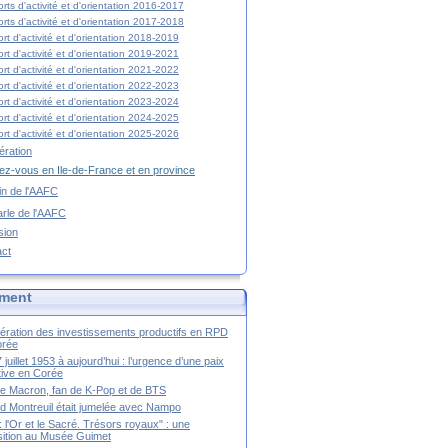
rts d'activité et d'orientation 2016-2017
rts d'activité et d'orientation 2017-2018
rt d'activité et d'orientation 2018-2019
rt d'activité et d'orientation 2019-2021
rt d'activité et d'orientation 2021-2022
rt d'activité et d'orientation 2022-2023
rt d'activité et d'orientation 2023-2024
rt d'activité et d'orientation 2024-2025
rt d'activité et d'orientation 2025-2026
ration
z-vous en Ile-de-France et en province
tin de l'AAFC
rle de l'AAFC
sion
act
ment
ération des investissements productifs en RPD
orée
 juillet 1953 à aujourd’hui : l’urgence d’une paix
itive en Corée
tte Macron, fan de K-Pop et de BTS
 Montreuil était jumelée avec Nampo
a : l'Or et le Sacré. Trésors royaux" : une
ition au Musée Guimet