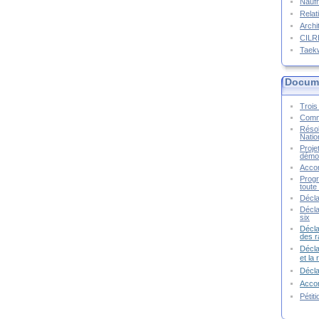
Naufr
Relat
Archi
CIL
Taek
Docume
Trois 
Commu
Résol
Natio
Proje
démoc
Accor
Progr
toute 
Décla
Décla
six
Décla
des r
Décla
et la
Décl
Accor
Pétit