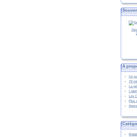
Souven
Sep
A prop
Un pa
78 mi
La gé
L'alp
Les 
Plus 
Appre
Catégo
Relat