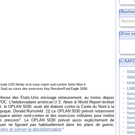
Reche
D'où v
L'AAFC
Histo
Statu
Insta
ricain USS Nimitz et le sous-marin sud-coréen Sohn Won-il
L'AAF
 Sud) au cours des exercices Key Resolve/Foal Eagle 2008.
Rappo
Défense des Etats-Unis envisage sérieusement, au moins depuis
Rappo
RPDC. L'hebdomadaire américan
U.S. News & World Report
révélait
Rappo
nel, le OPLAN 5030, avait été élaboré contre la Corée du Nord à la
Rappo
'époque, Donald Rumsfeld. [1] Le OPLAN 5030 prévoit notamment
Rappo
espace aérien nord-coréen et des exercices militaires pour mettre
Rappo
s pression
". Le OPLAN 5030 prévoit aussi explicitement de
Rappo
iques ne figurant pas habituellement dans les plans de guerre,
Rappo
ciers et semer la désinformation
."
Rappo