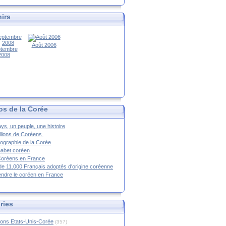
irs
Août 2006
tembre
2008
os de la Corée
ys, un peuple, une histoire
llions de Coréens
ographie de la Corée
habet coréen
Coréens en France
de 11.000 Français adoptés d'origine coréenne
ndre le coréen en France
ries
ions Etats-Unis-Corée
(357)