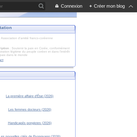
Connexion
+
Créer mon blog
tation
: Association d'amitié franco-coréenne
iption
: Soutenir la paix en Corée, conformément
piration légitime du peuple coréen et dans l’intérêt
 paix dans le monde
act
La première affaire d'État (2026)
Les femmes docteurs (2026)
Handicapés pongistes (2026)
Les nouvelles cités de Pyongyang (2026)