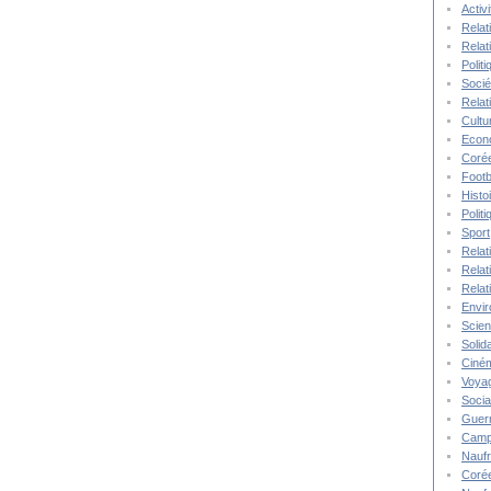
Activ
Relat
Relat
Polit
Socié
Relat
Cultu
Econ
Corée
Footb
Histo
Polit
Sport
Relat
Relat
Relat
Envi
Scie
Solida
Ciné
Voya
Socia
Guer
Camp
Nauf
Corée