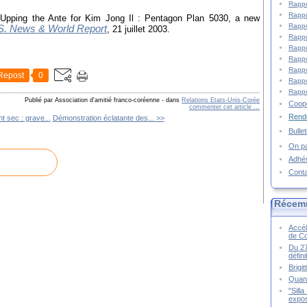
Rappo
Rappo
 "Upping the Ante for Kim Jong Il : Pentagon Plan 5030, a new
Rappo
S. News & World Report
,
21 juillet 2003.
Rappo
Rappo
Rappo
Rappo
Repost
0
Rappo
Rappo
Publié par Association d'amitié franco-coréenne
-
dans
Relations Etats-Unis-Corée
Coopé
commenter cet article
…
Rende
 sec : grave...
Démonstration éclatante des... >>
Bulle
On pa
Adhé
Cont
Récem
Accél
de C
Du 27
défin
Brigi
Quand
"Sill
expos