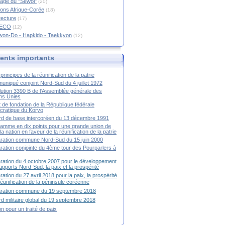
age du "Sewol"
(20)
ions Afrique-Corée
(18)
tecture
(17)
RECO
(12)
won-Do - Hapkido - Taekkyon
(12)
nts importants
principes de la réunification de la patrie
niqué conjoint Nord-Sud du 4 juillet 1972
ution 3390 B de l'Assemblée générale des
ns Unies
t de fondation de la République fédérale
ratique du Koryo
d de base intercoréen du 13 décembre 1991
amme en dix points pour une grande union de
la nation en faveur de la réunification de la patrie
ration commune Nord-Sud du 15 juin 2000
ration conjointe du 4ème tour des Pourparlers à
ration du 4 octobre 2007 pour le développement
apports Nord-Sud, la paix et la prospérité
ration du 27 avril 2018 pour la paix, la prospérité
 réunification de la péninsule coréenne
aration commune du 19 septembre 2018
d militaire global du 19 septembre 2018
ion pour un traité de paix