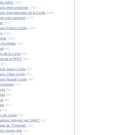
ités AAFC
(353)
ions intercoréennes
(278)
ions internationales de la Corée
(238)
ique sud-coréenne
(212)
té
(173)
ions France-Corée
(160)
re
(140)
omie
(120)
 et médias
(95)
all
(89)
ire de la Corée
(89)
ique de la RPDC
(88)
(87)
ions Japon-Corée
(80)
ions Chine-Corée
(60)
ions Russie-Corée
(58)
ronnement
(57)
nces
(50)
rité
(49)
ma
(46)
ges
(37)
l
(35)
re de Corée
(34)
agnes relayées par l'AAFC
(31)
rage du "Cheonan"
(26)
ns d'outre mer
(21)