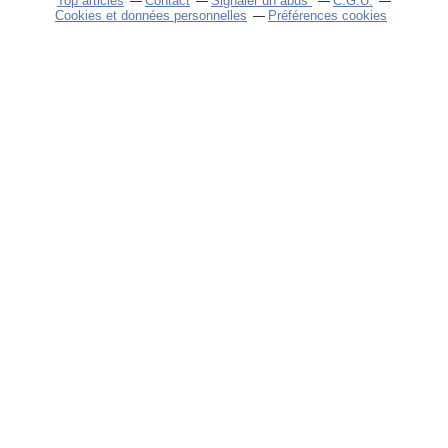
Top articles
Contact
Signaler un abus
C.G.U.
Cookies et données personnelles
Préférences cookies