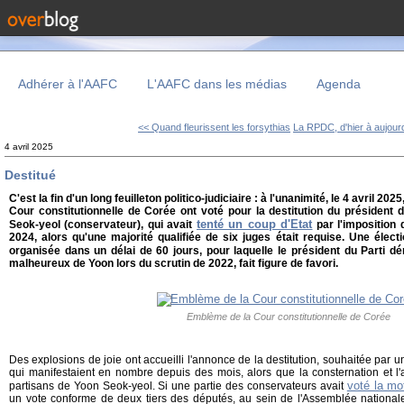
Adhérer à l'AAFC
L'AAFC dans les médias
Agenda
<< Quand fleurissent les forsythias
La RPDC, d'hier à aujourd
4 avril 2025
Destitué
C'est la fin d'un long feuilleton politico-judiciaire : à l'unanimité, le 4 avril 202
Cour constitutionnelle de Corée ont voté pour la destitution du président
tenté un coup d'Etat
Seok-yeol (conservateur), qui avait
par l'imposition 
2024, alors qu'une majorité qualifiée de six juges était requise. Une électi
organisée dans un délai de 60 jours, pour laquelle le président du Parti 
malheureux de Yoon lors du scrutin de 2022, fait figure de favori.
Emblème de la Cour constitutionnelle de Corée
Des explosions de joie ont accueilli l'annonce de la destitution, souhaitée par
qui manifestaient en nombre depuis des mois, alors que la consternation et l'
voté la mo
partisans de Yoon Seok-yeol. Si une partie des conservateurs avait
un vote conforme de deux tiers des députés, au sein de l'Assemblée national