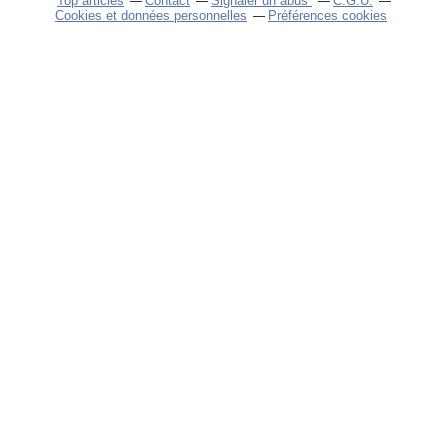
Top articles
Contact
Signaler un abus
C.G.U.
Cookies et données personnelles
Préférences cookies