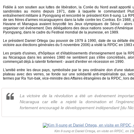
Fidèle à son soutien aux luttes de libération, la Corée du Nord avait apporté u
sandinistes au moins depuis 1971, date à laquelle le commandant Plut
entraînement militaire à Pyongyang et rencontré le président Kim Il-sung. La RP
de ses frères d'armes nicaraguayens dans la lutte contre les Contras. En 1988, 
Havane et Managua avaient boycotté les Jeux olympiques de Séoul - alors 
organiser cet événement. Des délégations des deux nations soeurs d'Amérique l
Pyongyang, dans le cadre du Festival mondial de la jeunesse, en 1989.
Le président Daniel Ortega (au pouvoir de 1979 à 1990, date de sa défaite éle
victoire aux élections générales du 5 novembre 2006) a visité la RPDC en 1983 
Les projets d'usines, d'hôpitaux et d'établissements d'enseignement que la RP
au Nicaragua dans les années 1980 ne semblent pas s'être concrétisés, alo
commençait déjà à ralentir fortement - avant d'entrer en récession en 1990.
L'amitié entre les deux pays, symbolisée par le peu ordinaire don d'une statuet
plateau avec des verres, se fonde sur une solidarité anti-impérialiste qui, s
termes par Ra Yun-bak, vice-ministre des Affaires étrangères de la RPDC, lors de
La victoire de la révolution a été un événement important
Nicaragua car elle a rejeté la domination et l’ingéren
fortement encouragé le développement indépendant [du Nic
Kim Il-sung et Daniel Ortega, en visite en RPDC, en 1