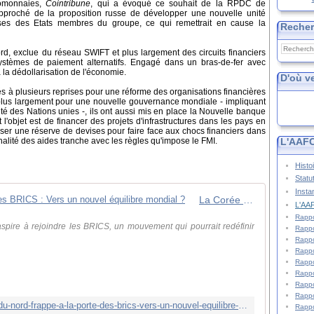
tomonnaies,
Cointribune
, qui a évoqué ce souhait de la RPDC de
approché de la proposition russe de développer une nouvelle unité
ses des Etats membres du groupe, ce qui remettrait en cause la
Reche
rd, exclue du réseau SWIFT et plus largement des circuits financiers
systèmes de paiement alternatifs. Engagé dans un bras-de-fer avec
la dédollarisation de l'économie.
D'où v
 à plusieurs reprises pour une réforme des organisations financières
 plus largement pour une nouvelle gouvernance mondiale - impliquant
é des Nations unies -, ils ont aussi mis en place la Nouvelle banque
objet est de financer des projets d'infrastructures dans les pays en
ser une réserve de devises pour faire face aux chocs financiers dans
L'AAFC
alité des aides tranche avec les règles qu'impose le FMI.
Histo
Statu
Insta
La Corée du Nord frappe à la porte des BRICS : Vers un nouvel équilibre mondial ?
L'AAF
Rappo
ire à rejoindre les BRICS, un mouvement qui pourrait redéfinir
Rappo
Rappo
Rappo
Rappo
Rappo
Rappo
Rappo
https://www.cointribune.com/la-coree-du-nord-frappe-a-la-porte-des-brics-vers-un-nouvel-equilibre-mondial/
Rappo