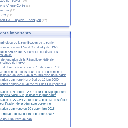
age du "Sewol"
(20)
ions Afrique-Corée
(18)
tecture
(17)
RECO
(12)
won-Do - Hapkido - Taekkyon
(12)
nts importants
principes de la réunification de la patrie
niqué conjoint Nord-Sud du 4 juillet 1972
ution 3390 B de l'Assemblée générale des
ns Unies
t de fondation de la République fédérale
ratique du Koryo
d de base intercoréen du 13 décembre 1991
amme en dix points pour une grande union de
la nation en faveur de la réunification de la patrie
ration commune Nord-Sud du 15 juin 2000
ration conjointe du 4ème tour des Pourparlers à
ration du 4 octobre 2007 pour le développement
apports Nord-Sud, la paix et la prospérité
ration du 27 avril 2018 pour la paix, la prospérité
 réunification de la péninsule coréenne
aration commune du 19 septembre 2018
d militaire global du 19 septembre 2018
ion pour un traité de paix