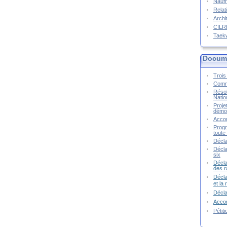
Naufr
Relat
Archi
CIL
Taek
Docume
Trois 
Commu
Résol
Natio
Proje
démoc
Accor
Progr
toute 
Décla
Décla
six
Décla
des r
Décla
et la
Décl
Accor
Pétit