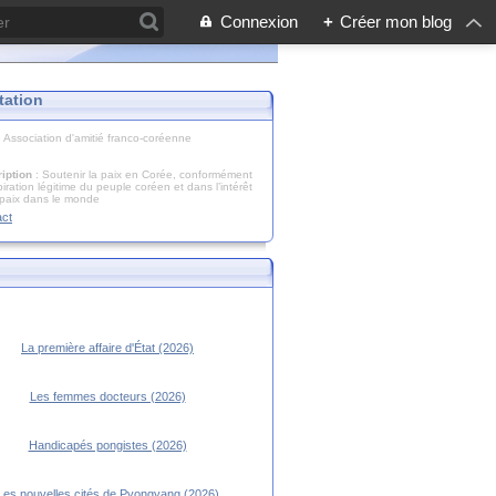
Connexion
+
Créer mon blog
tation
: Association d'amitié franco-coréenne
iption
: Soutenir la paix en Corée, conformément
piration légitime du peuple coréen et dans l’intérêt
 paix dans le monde
act
La première affaire d'État (2026)
Les femmes docteurs (2026)
Handicapés pongistes (2026)
Les nouvelles cités de Pyongyang (2026)