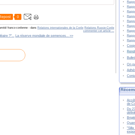
Rappo
Rappo
Rappo
Rappo
Repost
0
Rappo
Rappo
amitié franco-coréenne
-
dans
Relations internationales de la Corée
Relations Russie-Corée
Rappo
commenter cet article
…
Rappo
aire ?"...
La réserve mondiale de semences... >>
Rappo
Coopé
Rende
Bulle
On pa
Adhé
Cont
Récem
Accél
de C
Du 27
défin
Brigi
Quand
"Sill
expos