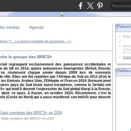
Présen
les médias
Agenda
Blog
aire ?"...
La réserve mondiale de semences... >>
Descr
à l'as
de la
indre le groupe des BRICS+
Cont
lub regroupant exclusivement des puissances occidentales et
ie du G8 en 2014, quatre puissances émergentes (Brésil, Russie,
Vidéos
) se réunissent chaque année depuis 2009 lors de sommets
de rôle. Elles ont été rejointes par l'Afrique du Sud en 2011 (d'où le
es Emirats Arabes Unis, l'Ethiopie et l'Iran en 2024 (formant ainsi
'autres pays du Sud (mais aussi européens, comme la Serbie) ont
S+ qui tend à devenir l'expression du Sud global élargi à la Russie,
 dans ce pays, à Kazan, en octobre 2024. Récemment, c'est la
ée (Corée du Nord) qui a aussi manifesté son intérêt pour devenir
s Etats membres des BRICS+ en 2024