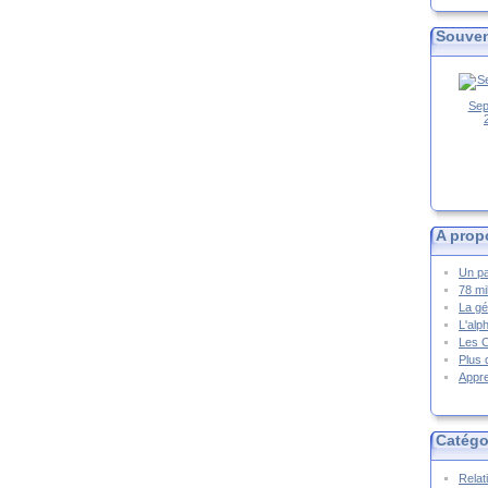
Souven
Sep
A prop
Un pa
78 mi
La gé
L'alp
Les 
Plus 
Appre
Catégo
Relat