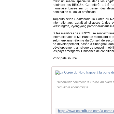
C'est un média spécialisé dans les cryp
rejoindre les BRICS+. Cet intérêt a été r
monétaire basée sur un panier des devi
domination du dollar américain.
Toujours selon
Cointribune
, la Corée du No
internationaux, aurait ainsi accès à des 
Washington, Pyongyang participerait aussi à 
Si les membres des BRICS+ se sont exprimés
internationales (FMI, Banque mondiale) et
selon eux une réforme du Conseil de sécurit
de développement, basée à Shanghaï, dont l'
développement, ainsi que de pouvoir mobili
les pays émergents. L'absence de conditionn
Principale source :
Découvrez comment la Corée du Nord asp
l'équilibre économique....