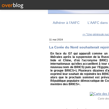
Adhérer à l'AAFC
L'AAFC dans 
<< "Une péninsule nuclé
11 mai 2024
La Corée du Nord souhaiterait rejo
En face du G7 qui apparaît comme un c
libérales après la suspension de la Russ
Inde et Chine, d'où l'acronyme BRIC
internationaux qu'elles accueillent à tour 
nouveau nom de BRICS) puis par l'Egypte, l
le groupe BRICS+). Plusieurs dizaines d
exprimé leur souhait de rejoindre les BRIC
alors que le prochain sommet est prévu
République populaire démocratique de Cor
membre des BRICS+.
Carte de