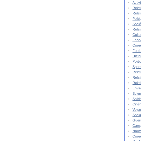
Activ
Relat
Relat
Polit
Socié
Relat
Cultu
Econ
Corée
Footb
Histo
Polit
Sport
Relat
Relat
Relat
Envi
Scie
Solida
Ciné
Voya
Socia
Guer
Camp
Nauf
Corée