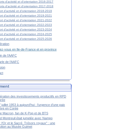
rts d'activité et d'orientation 2016-2017
rts d'activité et d'orientation 2017-2018
rt d'activité et d'orientation 2018-2019
rt d'activité et d'orientation 2019-2021
rt d'activité et d'orientation 2021-2022
rt d'activité et d'orientation 2022-2023
rt d'activité et d'orientation 2023-2024
rt d'activité et d'orientation 2024-2025
rt d'activité et d'orientation 2025-2026
ration
z-vous en Ile-de-France et en province
tin de l'AAFC
rle de l'AAFC
sion
act
ment
ération des investissements productifs en RPD
orée
 juillet 1953 à aujourd’hui : l’urgence d’une paix
itive en Corée
tte Macron, fan de K-Pop et de BTS
 Montreuil était jumelée avec Nampo
a : l'Or et le Sacré. Trésors royaux" : une
ition au Musée Guimet