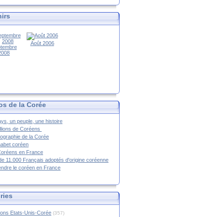
irs
Août 2006
tembre
2008
os de la Corée
ys, un peuple, une histoire
llions de Coréens
ographie de la Corée
habet coréen
Coréens en France
de 11.000 Français adoptés d'origine coréenne
ndre le coréen en France
ries
ions Etats-Unis-Corée
(357)