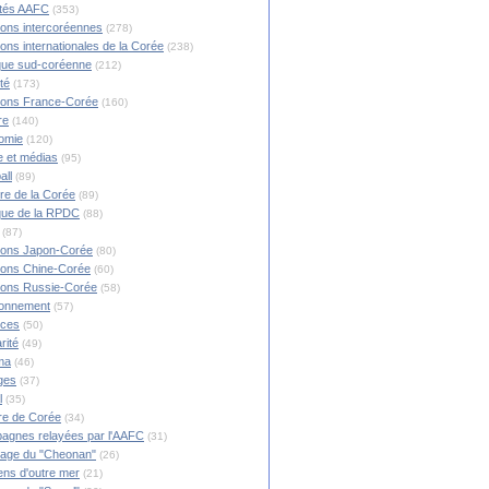
ités AAFC
(353)
ions intercoréennes
(278)
ions internationales de la Corée
(238)
ique sud-coréenne
(212)
té
(173)
ions France-Corée
(160)
re
(140)
omie
(120)
 et médias
(95)
all
(89)
ire de la Corée
(89)
ique de la RPDC
(88)
(87)
ions Japon-Corée
(80)
ions Chine-Corée
(60)
ions Russie-Corée
(58)
ronnement
(57)
nces
(50)
rité
(49)
ma
(46)
ges
(37)
l
(35)
re de Corée
(34)
agnes relayées par l'AAFC
(31)
rage du "Cheonan"
(26)
ns d'outre mer
(21)