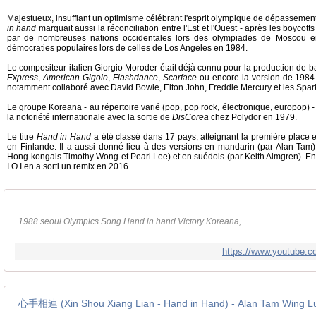
Majestueux, insufflant un optimisme célébrant l'esprit olympique de dépassement e
in hand
marquait aussi la réconciliation entre l'Est et l'Ouest - après les boyco
par de nombreuses nations occidentales lors des olympiades de Moscou en
démocraties populaires lors de celles de Los Angeles en 1984.
Le compositeur italien Giorgio Moroder était déjà connu pour la production de ba
Express
,
American Gigolo
,
Flashdance
,
Scarface
ou encore la version de 198
notamment collaboré avec David Bowie, Elton John, Freddie Mercury et les Spar
Le groupe Koreana - au répertoire varié (pop, pop rock, électronique, europop) - 
la notoriété internationale avec la sortie de
DisCorea
chez Polydor en 1979.
Le titre
Hand in Hand
a été classé dans 17 pays, atteignant la première place 
en Finlande. Il a aussi donné lieu à des versions en mandarin (par Alan Tam),
Hong-kongais Timothy Wong et Pearl Lee) et en suédois (par Keith Almgren). Enfi
I.O.I en a sorti un remix en 2016.
1988 seoul Olympics Song Hand in hand Victory Koreana,
https://www.youtube
心手相連 (Xin Shou Xiang Lian - Hand in Hand) - Alan Tam Wing