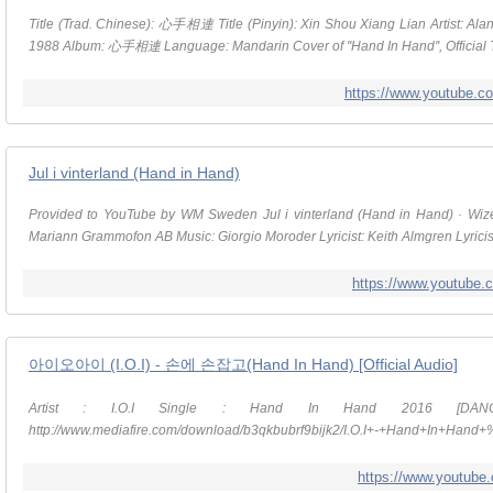
Title (Trad. Chinese): 心手相連 Title (Pinyin): Xin Shou Xiang Lian Artist: 
1988 Album: 心手相連 Language: Mandarin Cover of ''Hand In Hand'', Official T
https://www.youtube
Jul i vinterland (Hand in Hand)
Provided to YouTube by WM Sweden Jul i vinterland (Hand in Hand) · Wize
Mariann Grammofon AB Music: Giorgio Moroder Lyricist: Keith Almgren Lyricist
https://www.youtube
아이오아이 (I.O.I) - 손에 손잡고(Hand In Hand) [Official Audio]
Artist : I.O.I Single : Hand In Hand 2016 [DAN
http://www.mediafire.com/download/b3qkbubrf9bijk2/I.O.I+-+Hand+In+Ha
https://www.youtub