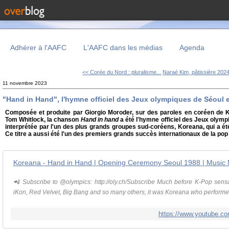
Adhérer à l'AAFC
L'AAFC dans les médias
Agenda
<< Corée du Nord : pluralisme...
Naraé Kim, pâtissière 2024
11 novembre 2023
"Hand in Hand", l'hymne officiel des Jeux olympiques de Séoul 
Composée et produite par Giorgio Moroder, sur des paroles en coréen de 
Tom Whitlock, la chanson
Hand in hand
a été l'hymne officiel des Jeux olymp
interprétée par l'un des plus grands groupes sud-coréens, Koreana, qui a été
Ce titre a aussi été l'un des premiers grands succès internationaux de la po
Koreana - Hand in Hand | Opening Ceremony Seoul 1988 | Music
📲 Subscribe to @olympics: http://oly.ch/Subscribe Much before K-Pop sens
iKon, Red Velvet, Big Bang and so many others, it was Koreana who performed t
https://www.youtube.