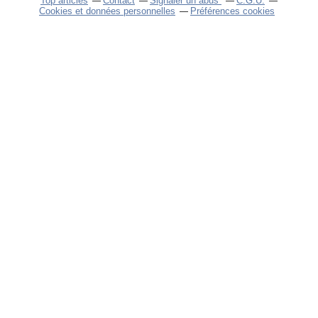
Top articles
Contact
Signaler un abus
C.G.U.
Cookies et données personnelles
Préférences cookies