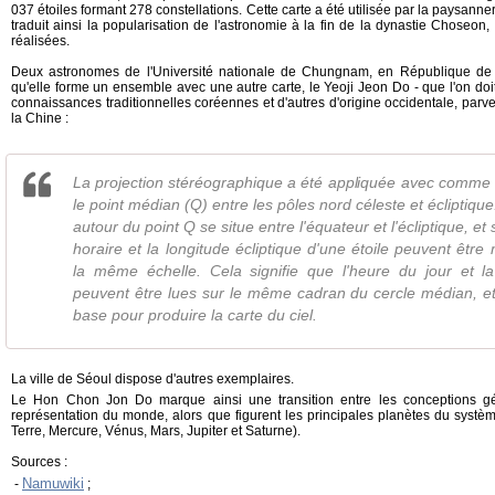
037 étoiles formant 278 constellations. Cette carte a été utilisée par la paysanner
traduit ainsi la popularisation de l'astronomie à la fin de la dynastie Choseo
réalisées.
Deux astronomes de l'Université nationale de Chungnam, en République de 
qu'elle forme un ensemble avec une autre carte, le Yeoji Jeon Do - que l'on doi
connaissances traditionnelles coréennes et d'autres d'origine occidentale, par
la Chine :
La projection stéréographique a été appliquée avec comme 
le point médian (Q) entre les pôles nord céleste et écliptiqu
autour du point Q se situe entre l'équateur et l'écliptique, et 
horaire et la longitude écliptique d'une étoile peuvent être
la même échelle. Cela signifie que l'heure du jour et l
peuvent être lues sur le même cadran du cercle médian, et (.
base pour produire la carte du ciel.
La ville de Séoul dispose d'autres exemplaires.
Le Hon Chon Jon Do marque ainsi une transition entre les conceptions géo
représentation du monde, alors que figurent les principales planètes du systèm
Terre, Mercure, Vénus, Mars, Jupiter et Saturne).
Sources :
Namuwiki
-
;