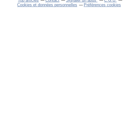
Top articles
Contact
Signaler un abus
C.G.U.
Cookies et données personnelles
Préférences cookies