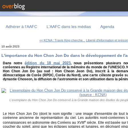
Adhérer à l'AAFC
L'AAFC dans les médias
Agenda
<< KCNA : Travis King cherche...
Liberté d'information et présom
10 août 2023
L'importance du Hon Chon Jon Do dans le développement de l'a
édition du 18 mai 2023
Dans notre
, nous présentions plusieurs nou
coréennes au Registre international de la mémoire du monde de l'UNESCO. N
Hon Chon Jon Do (au sud : Hon Cheon Jeon Do), inscrit à la demand
démocratique de Corée (RPDC, Corée du Nord), une carte céleste gravée sur bo
dynastie Choseon, la diffusion de l'astronomie et son utilisation dans la péni
L'exemplaire du Hon Chon Jon Do conservé à la Grande maison des études du peup
Le Hon Chon Jon Do (dont le nom signifie : une image d'ensemble de tout le ci
coréenne ancienne de représentation du ciel. Les autorités nord-coréennes 
e
connaissances en astronomie des Coréens au XVIII
siècle. Elle est basée sur l
coucher du soleil, ainsi que les éclipses solaires et lunaires, en décrivant vi