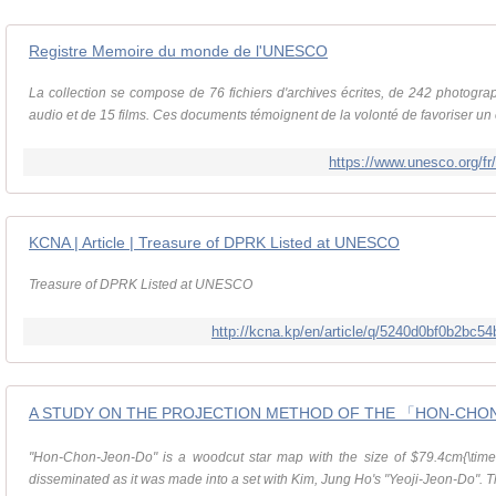
Registre Memoire du monde de l'UNESCO
La collection se compose de 76 fichiers d'archives écrites, de 242 photogra
audio et de 15 films. Ces documents témoignent de la volonté de favoriser un
https://www.unesco.org/fr
KCNA | Article | Treasure of DPRK Listed at UNESCO
Treasure of DPRK Listed at UNESCO
http://kcna.kp/en/article/q/5240d0bf0b2bc
A STUDY ON THE PROJECTION METHOD OF THE 「HON-CHO
"Hon-Chon-Jeon-Do" is a woodcut star map with the size of $79.4cm{\tim
disseminated as it was made into a set with Kim, Jung Ho's "Yeoji-Jeon-Do". Th