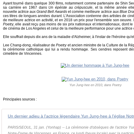
Ayant tourné dans quelque 300 films, notamment comme partenaire de Shin Seo
sa carrière en 1967 dans
Un épéiste au crépuscule
, et la même année ell
nouvelle actrice aux
Grand Bell Awards
et comme meilleure actrice aux
Blue Dr
ces titres de longues années durant. L'Association coréenne des artistes de ciné
de meilleure actrice en activité, et en 2018 un prix pour l'ensemble son oeuvre
Poetry
, elle avait reçu pas moins de six prix nationaux et internationaux, dont le 
de cinéma de Los Angeles et celui de la meilleure performance pour une actrice d
Elle souffrait depuis dix ans de la maladie d'Alzheimer, à l'instar de l'héroïne qu'
Lee Chang-dong, réalisateur de
Poetry
et ancien ministre de la Culture de la Ré
la cérémonie catholique qui lui a rendu hommage. Ses cendres reposent dé
cimetière de Vincennes.
Yun Jung-hee en 2010, dans Poetry
Principales sources :
PARIS/SEOUL, 31 jan. (Yonhap) -- La cérémonie d'obsèques de l'actrice Yun
Notre-Dame de Vincennes, en France, ce lundi (heure locale) avec la participa