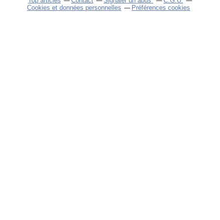
Top articles
Contact
Signaler un abus
C.G.U.
Cookies et données personnelles
Préférences cookies