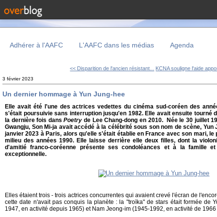
Adhérer à l'AAFC
L'AAFC dans les médias
Agenda
<< Disparition de l'ancien résistant...
KCNA souligne l'aide appor
3 février 2023
Un dernier hommage à Yun Jung-hee
Elle avait été l'une des actrices vedettes du cinéma sud-coréen des anné
s'était poursuivie sans interruption jusqu'en 1982. Elle avait ensuite tourné
la dernière fois dans
Poetry
de Lee Chang-dong en 2010. Née le 30 juillet 1
Gwangju, Son Mi-ja avait accédé à la célébrité sous son nom de scène, Yun Ju
janvier 2023 à Paris, alors qu'elle s'était établie en France avec son mari, le
milieu des années 1990. Elle laisse derrière elle deux filles, dont la violon
d'amitié franco-coréenne présente ses condoléances et à la famille et
exceptionnelle.
Elles étaient trois - trois actrices concurrentes qui avaient crevé l'écran de l'en
cette date n'avait pas conquis la planète : la "troïka" de stars était formée 
1947, en activité depuis 1965) et Nam Jeong-im (1945-1992, en activité de 1966