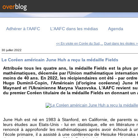
Adhérer à l'AAFC
L'AAFC dans les médias
Agenda
<< En visite en Corée du Sud,...
Duel dans les étoiles 
30 juillet 2022
Le Coréen américain June Huh a reçu la médaille Fields
Attribuée tous les quatre ans, la médaille Fields est la plus 
mathématiques, décernée par l'Union mathématique internation
moins de 40 ans. En 2022, les récipiendaires ont été - par ordre
Hugo Duminil-Copin, l'Américain (d'origine coréenne) June 
Maynard et l'Ukrainienne Maryna Viazovska. L'AAFC revient su
du premier Coréen titulaire de la médaille Fields en donnant un
June Huh est né en 1983 à Stanford, en Californie, de parents su
leurs études aux Etats-Unis - lui en statistique, elle en littératur
renoncé à approfondir les mathématiques après avoir échoué à un 
l'école primaire, il a assisté à une conférence de Heisuke Hironaka