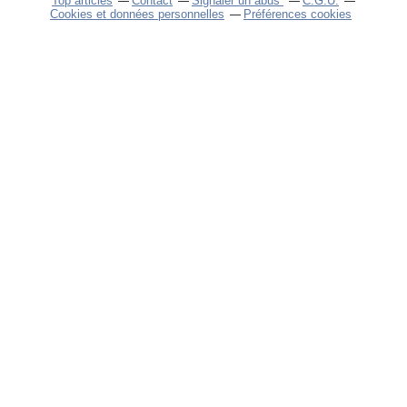
Top articles
Contact
Signaler un abus
C.G.U.
Cookies et données personnelles
Préférences cookies