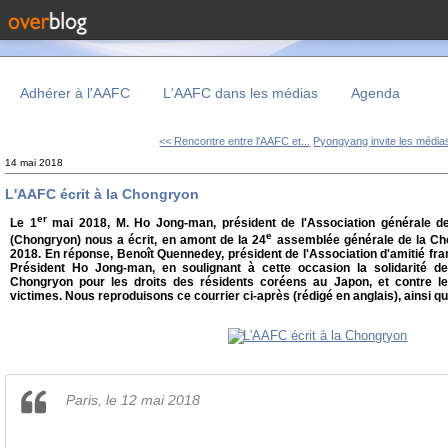
Adhérer à l'AAFC
L'AAFC dans les médias
Agenda
<< Rencontre entre l'AAFC et...
Pyongyang invite les médias
14 mai 2018
L'AAFC écrit à la Chongryon
er
Le 1
mai 2018, M. Ho Jong-man, président de l'Association générale d
e
(Chongryon) nous a écrit, en amont de la 24
assemblée générale de la Cho
2018. En réponse, Benoît Quennedey, président de l'Association d'amitié fr
Président Ho Jong-man, en soulignant à cette occasion la solidarité d
Chongryon pour les droits des résidents coréens au Japon, et contre les
victimes. Nous reproduisons ce courrier ci-après (rédigé en anglais), ainsi q
Paris, le 12 mai 2018