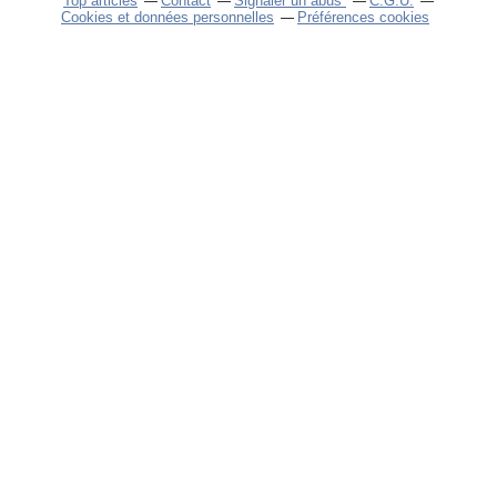
Top articles
Contact
Signaler un abus
C.G.U.
Cookies et données personnelles
Préférences cookies