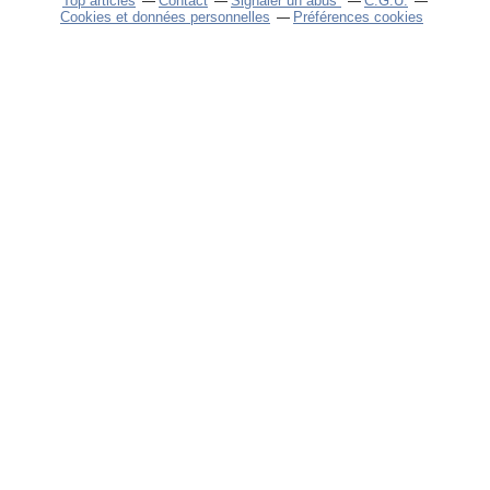
Top articles
Contact
Signaler un abus
C.G.U.
Cookies et données personnelles
Préférences cookies