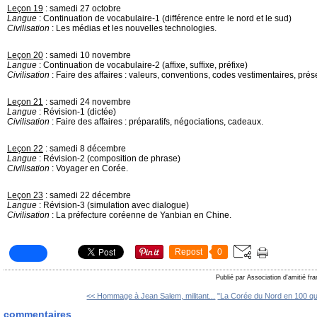
Leçon 19
: samedi 27 octobre
Langue
: Continuation de vocabulaire-1 (différence entre le nord et le sud)
Civilisation
: Les médias et les nouvelles technologies.
Leçon 20
: samedi 10 novembre
Langue
: Continuation de vocabulaire-2 (affixe, suffixe, préfixe)
Civilisation
: Faire des affaires : valeurs, conventions, codes vestimentaires, prés
Leçon 21
: samedi 24 novembre
Langue
: Révision-1 (dictée)
Civilisation
: Faire des affaires : préparatifs, négociations, cadeaux.
Leçon 22
: samedi 8 décembre
Langue
: Révision-2 (composition de phrase)
Civilisation
: Voyager en Corée.
Leçon 23
: samedi 22 décembre
Langue
: Révision-3 (simulation avec dialogue)
Civilisation
: La préfecture coréenne de Yanbian en Chine.
Repost
0
Publié par Association d'amitié fr
<< Hommage à Jean Salem, militant...
"La Corée du Nord en 100 que
commentaires