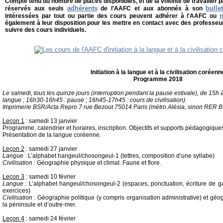
Compte tenu du nombre de places disponibles, et de la volonté de travailler p
adhérents
bulle
réservés aux seuls
de l'AAFC et aux abonnés à son
n
intéressées par tout ou partie des cours peuvent adhérer à l'AAFC ou
également à leur disposition pour les mettre en contact avec des professeur
suivre des cours individuels.
Initiation à la langue et à la civilisation coréenn
Programme 2018
Le samedi, tous les quinze jours (interruption pendant la pause estivale), de 15h
langue ; 16h30-16h45 : pause ; 16h45-17h45 : cours de civilisation).
Imprimerie BSR/Acta Repro 7 rue Bezout 75014 Paris (métro Alésia, sinon RER 
Leçon 1
: samedi 13 janvier
Programme, calendrier et horaires, inscription. Objectifs et supports pédagogique
Présentation de la langue coréenne.
Leçon 2
: samedi 27 janvier
Langue
: L’alphabet hangeul/chosongeul-1 (lettres, composition d’une syllabe)
Civilisation
: Géographie physique et climat. Faune et flore.
Leçon 3
: samedi 10 février
Langue
: L’alphabet hangeul/chosongeul-2 (espaces, ponctuation, écriture de g
exercices)
Civilisation
: Géographie politique (y compris organisation administrative) et gé
la péninsule et d’outre-mer.
Leçon 4
: samedi 24 février