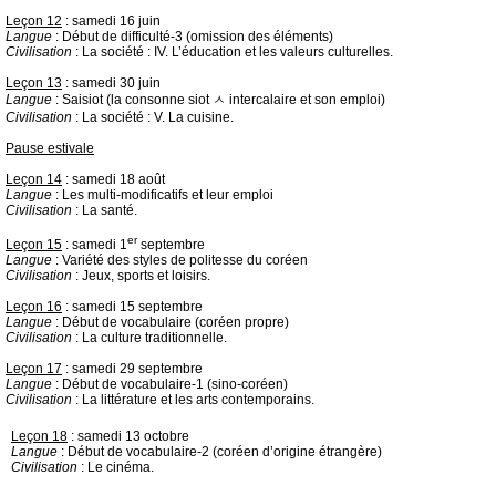
Leçon 12
: samedi 16 juin
Langue
: Début de difficulté-3 (omission des éléments)
Civilisation
: La société : IV. L’éducation et les valeurs culturelles.
Leçon 13
: samedi 30 juin
Langue
: Saisiot (la consonne siot ㅅ intercalaire et son emploi)
Civilisation
: La société : V. La cuisine.
Pause estivale
Leçon 14
: samedi 18 août
Langue
: Les multi-modificatifs et leur emploi
Civilisation
: La santé.
er
Leçon 15
: samedi 1
septembre
Langue
: Variété des styles de politesse du coréen
Civilisation
: Jeux, sports et loisirs.
Leçon 16
: samedi 15 septembre
Langue
: Début de vocabulaire (coréen propre)
Civilisation
: La culture traditionnelle.
Leçon 17
: samedi 29 septembre
Langue
: Début de vocabulaire-1 (sino-coréen)
Civilisation
: La littérature et les arts contemporains.
Leçon 18
: samedi 13 octobre
Langue
: Début de vocabulaire-2 (coréen d’origine étrangère)
Civilisation
: Le cinéma.