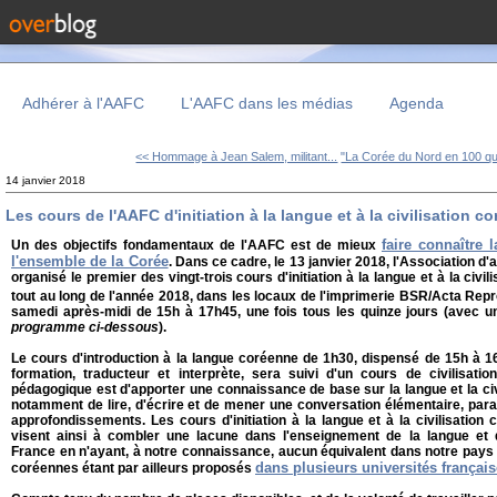
Adhérer à l'AAFC
L'AAFC dans les médias
Agenda
<< Hommage à Jean Salem, militant...
"La Corée du Nord en 100 que
14 janvier 2018
Les cours de l'AAFC d'initiation à la langue et à la civilisation 
faire connaître l
Un des objectifs fondamentaux de l'AAFC est de mieux
l'ensemble de la Corée
. Dans ce cadre, le 13 janvier 2018, l'Association d
organisé le premier des vingt-trois cours d'initiation à la langue et à la civi
tout au long de l'année 2018, dans les locaux de l'imprimerie BSR/Acta Repr
samedi après-midi de 15h à 17h45, une fois tous les quinze jours (avec un
programme ci-dessous
).
Le cours d'introduction à la langue coréenne de 1h30, dispensé de 15h à 1
formation, traducteur et interprète, sera suivi d'un cours de civilisati
pédagogique est d'apporter une connaissance de base sur la langue et la ci
notamment de lire, d'écrire et de mener une conversation élémentaire, para
approfondissements. Les cours d'initiation à la langue et à la civilisatio
visent ainsi à combler une lacune dans l'enseignement de la langue et d
France en n'ayant, à notre connaissance, aucun équivalent dans notre pays
dans plusieurs universités françai
coréennes étant par ailleurs proposés