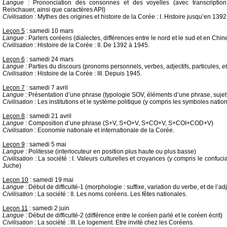
Langue
: Prononciation des consonnes et des voyelles (avec transcription
Reischauer, ainsi que caractères API)
Civilisation
: Mythes des origines et histoire de la Corée : I. Histoire jusqu’en 1392
Leçon 5
: samedi 10 mars
Langue
: Parlers coréens (dialectes, différences entre le nord et le sud et en Chi
Civilisation
: Histoire de la Corée : II. De 1392 à 1945.
Leçon 6
: samedi 24 mars
Langue
: Parties du discours (pronoms personnels, verbes, adjectifs, particules,
et
Civilisation
: Histoire de la Corée : III. Depuis 1945.
Leçon 7
: samedi 7 avril
Langue
: Présentation d’une phrase (typologie SOV, éléments d’une phrase, sujet, 
Civilisation
: Les institutions et le système politique (y compris les symboles natio
Leçon 8
: samedi 21 avril
Langue
: Composition d’une phrase (S+V, S+O+V, S+CO+V, S+COI+COD+V)
Civilisation
: Economie nationale et internationale de la Corée.
Leçon 9
: samedi 5 mai
Langue
: Politesse (interlocuteur en position plus haute ou plus basse)
Civilisation
: La société : I. Valeurs culturelles et croyances (y compris le confuci
Juche)
Leçon 10
: samedi 19 mai
Langue
: Début de difficulté-1 (morphologie : suffixe, variation du verbe, et de l’adje
Civilisation
: La société : II. Les noms coréens. Les fêtes nationales.
Leçon 11
: samedi 2 juin
Langue
: Début de difficulté-2 (différence entre le coréen parlé et le coréen écrit)
Civilisation
: La société : III. Le logement. Etre invité chez les Coréens.