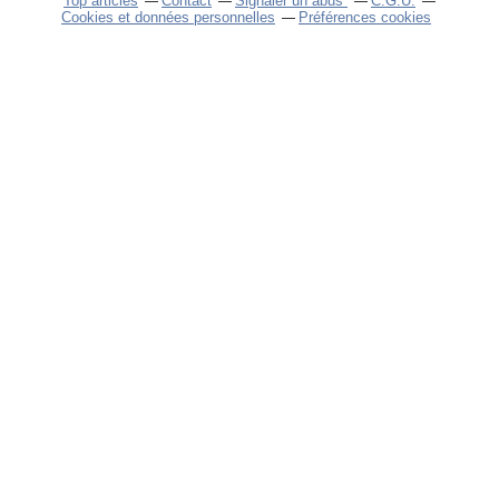
Top articles
Contact
Signaler un abus
C.G.U.
Cookies et données personnelles
Préférences cookies