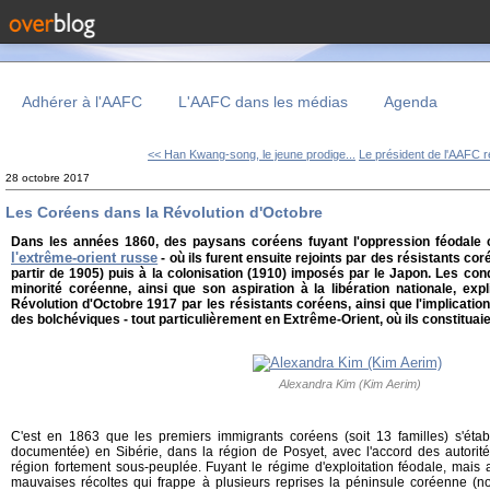
Adhérer à l'AAFC
L'AAFC dans les médias
Agenda
<< Han Kwang-song, le jeune prodige...
Le président de l'AAFC r
28 octobre 2017
Les Coréens dans la Révolution d'Octobre
Dans les années 1860, des paysans coréens fuyant l'oppression féodale
l'extrême-orient russe
- où ils furent ensuite rejoints par des résistants co
partir de 1905) puis à la colonisation (1910) imposés par le Japon. Les cond
minorité coréenne, ainsi que son aspiration à la libération nationale, expl
Révolution d'Octobre 1917 par les résistants coréens, ainsi que l'implicatio
des bolchéviques - tout particulièrement en Extrême-Orient, où ils constituaie
Alexandra Kim (Kim Aerim)
C'est en 1863 que les premiers immigrants coréens (soit 13 familles) s'étab
documentée) en Sibérie, dans la région de Posyet, avec l'accord des autorité
région fortement sous-peuplée. Fuyant le régime d'exploitation féodale, mais 
mauvaises récoltes qui frappe à plusieurs reprises la péninsule coréenne (