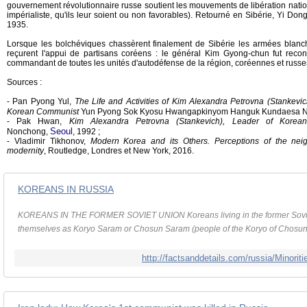
gouvernement révolutionnaire russe soutient les mouvements de libération nation
impérialiste, qu'ils leur soient ou non favorables). Retourné en Sibérie, Yi Dong
1935.
Lorsque les bolchéviques chassèrent finalement de Sibérie les armées blanche
reçurent l'appui de partisans coréens : le général Kim Gyong-chun fut reco
commandant de toutes les unités d'autodéfense de la région, coréennes et russe
Sources :
- Pan Pyong Yul,
The Life and Activities of Kim Alexandra Petrovna (Stankevich
Korean Communist
Yun Pyong Sok Kyosu Hwangapkinyom Hanguk Kundaesa 
- Pak Hwan,
Kim Alexandra Petrovna (Stankevich), Leader of Korean 
Seoul
Nonchong,
, 1992 ;
- Vladimir Tikhonov,
Modern Korea and its Others. Perceptions of the nei
modernity
, Routledge, Londres et New York, 2016.
KOREANS IN RUSSIA
KOREANS IN THE FORMER SOVIET UNION Koreans living in the former Soviet U
themselves as Koryo Saram or Chosun Saram (people of the Koryo of Chosun
http://factsanddetails.com/russia/Minorit