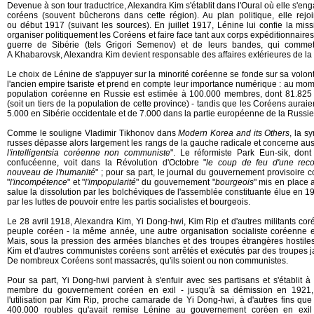
Devenue à son tour traductrice, Alexandra Kim s'établit dans l'Oural où elle s'e
coréens (souvent bûcherons dans cette région). Au plan politique, elle rejo
ou début 1917 (suivant les sources). En juillet 1917, Lénine lui confie la mis
organiser politiquement les Coréens et faire face tant aux corps expéditionnaire
guerre de Sibérie (tels Grigori Semenov) et de leurs bandes, qui commette
A Khabarovsk, Alexandra Kim devient responsable des affaires extérieures de la
Le choix de Lénine de s'appuyer sur la minorité coréenne se fonde sur sa volo
l'ancien empire tsariste et prend en compte leur importance numérique : au mome
population coréenne en Russie est estimée à 100.000 membres, dont 81.825 
(soit un tiers de la population de cette province) - tandis que les Coréens aurai
5.000 en Sibérie occidentale et de 7.000 dans la partie européenne de la Russie
Comme le souligne Vladimir Tikhonov dans
Modern Korea and its Others
, la s
russes dépasse alors largement les rangs de la gauche radicale et concerne aus
l'intelligentsia coréenne non communiste
". Le réformiste Park Eun-sik, dont 
confucéenne, voit dans la Révolution d'Octobre "
le coup de feu d'une recon
nouveau de l'humanité
" ; pour sa part, le journal du gouvernement provisoire 
"
l'incompétence
" et "
l'impopularité
" du gouvernement "
bourgeois
" mis en place a
salue la dissolution par les bolchéviques de l'assemblée constituante élue en 
par les luttes de pouvoir entre les partis socialistes et bourgeois.
Le 28 avril 1918, Alexandra Kim, Yi Dong-hwi, Kim Rip et d'autres militants coré
peuple coréen - la même année, une autre organisation socialiste coréenne est
Mais, sous la pression des armées blanches et des troupes étrangères hostiles
Kim et d'autres communistes coréens sont arrêtés et exécutés par des troupes 
De nombreux Coréens sont massacrés, qu'ils soient ou non communistes.
Pour sa part, Yi Dong-hwi parvient à s'enfuir avec ses partisans et s'établit 
membre du gouvernement coréen en exil - jusqu'à sa démission en 1921, à
l'utilisation par Kim Rip, proche camarade de Yi Dong-hwi, à d'autres fins qu
400.000 roubles qu'avait remise Lénine au gouvernement coréen en exil