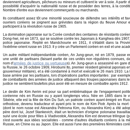
deviennent agriculteurs, pêcheurs ou mineurs et cultivent le ver à soie. A partir
possibilité d'acquérir la nationalité russe et de posséder des terres, à la condit
Nombre d'entre eux deviennent commerçants ou marchands.
Ils constituent assez tôt une minorité soucieuse de défendre ses intérêts et fa
ouvriers coréens se joignent aux grévistes dans la région du fleuve Amour 
participent à la révolution russe de 1905.
La domination japonaise sur la Corée conduit des centaines de résistants coréen
Dong-hwi, né en 1873, qui se soulève contre les Japonais à Kanghwa dès 1907, ce
police japonaise. Replié en Mandchourie en 1911, il s'établit dans la Provi
l'extrême-orient russe en 1913. Il y crée un Parlement coréen en exil et une acad
Un autre militant indépendantiste coréen, An Jung-geun, né en 1879, passe en 
une unité de partisans (faisant partie de ces unités non régulières connues, da
armées de justice ou vertueuse
nom d'
s). An Jung-geun a assassiné en gare de
la Russie, le 26 octobre 1909, Hirobumi Ito, premier résident général japonais e
gouverneur militaire), et a été condamné à mort et exécuté le 26 mars 1910. La 
base arrière par les partisans, lors d'opérations parfois importantes : par exemple
de combattants des armées de justice attaquent des troupes japonaises dans
justice ne semblent toutefois plus avoir été en mesure de combattre après 1912.
Le destin de Kim Aerim est pour sa part emblématique de l'engagement polit
coréenne nés en Russie ou y ayant longtemps vécu. Née en 1885 dans le vi
Sibérie, elle est la fille de Kim Du Suh, un patriote coréen ayant émigré en Russi
orthodoxe, devenu traducteur et ayant pris le nom de Kim Piotr. Après la mor
(dont le nom russe est Alexandra Petrovna Kim, ou Alexandra Kim) a été ado
père dont lui, Jozef Stankevich, était un technicien d'origine polonaise travaill
suivi une école pour filles à Vladivostok, Alexandra Kim est devenue trilingue (p
s'est ouverte aux idées socialistes - comme d'autres étudiants coréens à la m
Russie, en Chine ou au Japon. Elle est aussi l'une des premières féministes cor