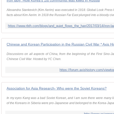
Iron lady: How Korea's 1st communist was killed in Russia
Alexandra Stankevich (Kim Aerim) was executed in 1918. Global Look Press
facts about Kim Aerim. In 1918 the Russian Far East plunged into a bloody civil
Chinese and Korean Participation in the Russian Civil War * Axis H
Discussions on all aspects of China, from the beginning of the First Sino-Ja
Chinese Civil War. Hosted by YC Chen.
https://forum.axishistory.com/viewt
Association for Asia Research- Who were the Soviet Koreans?
In my eyes Kang was a bad Soviet Korean, and I am sure there were many li
of the Koreans in Siberia were pro-Japanese and belonged to the Korea-Japan
http://www.asianrese