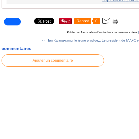
Repost
0
Publié par Association d'amitié franco-coréenne
-
dans
<< Han Kwang-song, le jeune prodige...
Le président de l'AAFC r
commentaires
Ajouter un commentaire