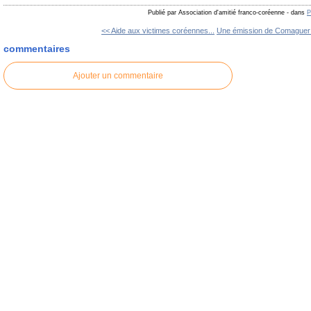
Publié par Association d'amitié franco-coréenne
-
dans
P
<< Aide aux victimes coréennes...
Une émission de Comaguer s
commentaires
Ajouter un commentaire