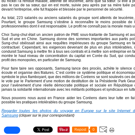
du nickel l'a rendue malade, atteinte de leucémie, ainsi que sa sœur. Si elle a p
pas le cas de sa sœur, qui en est morte, suivie peu après par sa mère tuée par
devant l'entreprise, elle fut frappée et blessée par le personnel de sécurité.
Au total, 223 salariés ou anciens salariés du groupe sont atteints de leucémie,
Pourtant, le groupe Samsung s’obstine à reconnaître le moins possible d
professionnelles dont il est responsable. Le profit ne connaît pas la morale mais 
Choi Sung-chul était un ancien patron de PME sous-traitante de Samsung et ava
Sud et une en Chine. Samsung donne des sommes importantes aux partis poli
Sung-chul obéissait ainsi aux requêtes impérieuses du groupe Samsung en fai
contractuel. Cependant, les exigences devenant de plus en plus intolérables, 
conduisit Samsung à mettre fin à tous ses contrats et à mettre son entreprise en fail
montre le haut niveau de concentration du capital en Corée du Sud, qui condui
profit des monopoles, en particulier de Samsung.
Pour faire taire ses opposants, Samsung lance des procès, achète le silence
écoute et organise des filatures. C’est contre ce système politique et économi
symbole le plus flamboyant, que des millions de Coréens se sont soulevés ces de
le vote par le Parlement d’une motion de destitution de la Présidente Park Geu
pour l’avènement d’une réelle démocratie politique et sociale en République
jamais la solidarité internationale avec les militants politiques et syndicaux en lutt
Nous pouvons nous aussi en France aider les Coréens dans leur lutte en fais
possible les pratiques intolérables du groupe Samsung.
Regarder toutes les photos du voyage en Europe sur le site Internet 
Samsung
(cliquer sur le jour correspondant)
Repost
0