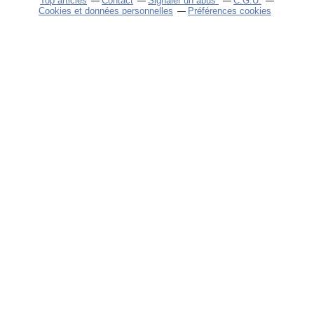
Top articles
Contact
Signaler un abus
C.G.U.
Cookies et données personnelles
Préférences cookies