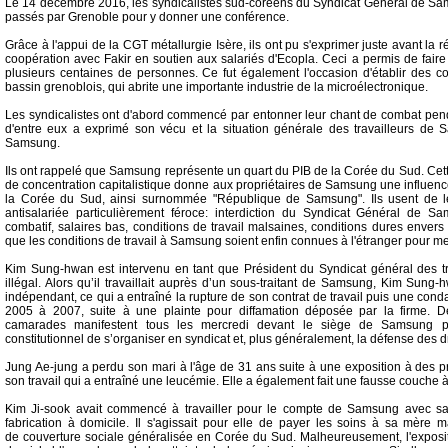
Le 14 décembre 2016, les syndicalistes sud-coréens du Syndicat Général de S
passés par Grenoble pour y donner une conférence.
Grâce à l'appui de la CGT métallurgie Isère, ils ont pu s'exprimer juste avant la
coopération avec Fakir en soutien aux salariés d'Ecopla. Ceci a permis de fair
plusieurs centaines de personnes. Ce fut également l'occasion d'établir des c
bassin grenoblois, qui abrite une importante industrie de la microélectronique.
Les syndicalistes ont d'abord commencé par entonner leur chant de combat pend
d'entre eux a exprimé son vécu et la situation générale des travailleurs de 
Samsung.
Ils ont rappelé que Samsung représente un quart du PIB de la Corée du Sud. Cette
de concentration capitalistique donne aux propriétaires de Samsung une influen
la Corée du Sud, ainsi surnommée "République de Samsung". Ils usent de le
antisalariée particulièrement féroce: interdiction du Syndicat Général de S
combatif, salaires bas, conditions de travail malsaines, conditions dures envers l
que les conditions de travail à Samsung soient enfin connues à l'étranger pour mett
Kim Sung-hwan est intervenu en tant que Président du Syndicat général des t
illégal. Alors qu’il travaillait auprès d’un sous-traitant de Samsung, Kim Sun
indépendant, ce qui a entraîné la rupture de son contrat de travail puis une cond
2005 à 2007, suite à une plainte pour diffamation déposée par la firme. D
camarades manifestent tous les mercredi devant le siège de Samsung po
constitutionnel de s’organiser en syndicat et, plus généralement, la défense des dr
Jung Ae-jung a perdu son mari à l'âge de 31 ans suite à une exposition à des p
son travail qui a entraîné une leucémie. Elle a également fait une fausse couche à
Kim Ji-sook avait commencé à travailler pour le compte de Samsung avec sa
fabrication à domicile. Il s'agissait pour elle de payer les soins à sa mère m
de couverture sociale généralisée en Corée du Sud. Malheureusement, l'exposit