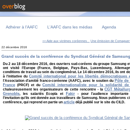
Adhérer à l'AAFC
L'AAFC dans les médias
Agenda
<< Aide aux victimes coréennes...
Une émission de Comaguer s
22 décembre 2016
Grand succès de la conférence du Syndicat Général de Samsung
Du 2 au 18 décembre 2016, des ouvriers sud-coréens du groupe Samsung et
ont visité l'Europe
(France, Belgique, Pays-Bas, Luxembourg, Allemagn
conditions de travail au sein du conglomérat. Le 14 décembre 2016, ils ont 
Comité international pour les libertés démocratiques
à l'initiative du
Pôle de
l'Association d'amitié franco-coréenne (AAFC), avec le soutien du
France
Comité internationaliste pour la solidarité d
(PRCF) et du
CGT Métallurg
chaleureusement les organisateurs de cette rencontre - la
Grenoble
Fakir
, les salariés Ecopla et
- pour l'audience importante
l'invitation qu'ils ont donnée aux travailleurs de Samsung. Nous publierons c
article
conférence, qui reprend en partie un
déjà publié sur le site du CILD.