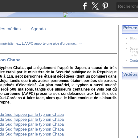
Présen
les médias
Agenda
Blog
impérialisme...
L'AAFC apporte une aide d'urgence... >>
Descr
à l'as
de la
phon Chaba
Cont
typhon Chaba, qui a également frappé le Japon, a causé de très
re établi par le ministère de la Sécurité publique de la République
Vidéos
6 à 11h, sept personnes étaient décédées (dont un pompier) dans
e Jeju, tandis que trois autres personnes étaient portées disparues.
rivés d'électricité. Au plan matériel, le typhon a aussi touché
ergé 508 maisons, tandis que plusieurs centaines de vols ont dû
anco-coréenne (AAFC) présente ses condoléances aux familles des
ud-Coréens à faire face, alors que le bilan continue de s'alourdir.
rophe.