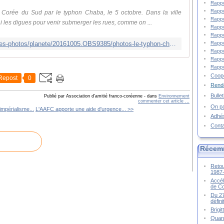
Rappo
Rappo
Corée du Sud par le typhon Chaba, le 5 octobre. Dans la ville
Rappo
i les digues pour venir submerger les rues, comme on ...
Rappo
Rappo
Rappo
http://tempsreel.nouvelobs.com/galeries-photos/planete/20161005.OBS9385/photos-le-typhon-chaba-frappe-la-coree-du-sud.html
Rappo
Rappo
Rappo
Coopé
Repost
0
Rende
Bulle
Publié par Association d'amitié franco-coréenne
-
dans
Environnement
commenter cet article
…
On pa
impérialisme...
L'AAFC apporte une aide d'urgence... >>
Adhé
Cont
Récem
Retou
1987
Accél
de C
Du 27
défin
Brigi
Quand