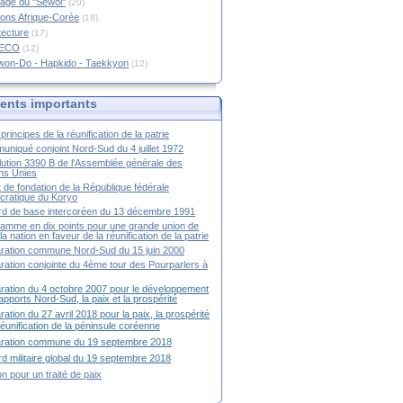
age du "Sewol"
(20)
ions Afrique-Corée
(18)
tecture
(17)
RECO
(12)
won-Do - Hapkido - Taekkyon
(12)
nts importants
principes de la réunification de la patrie
niqué conjoint Nord-Sud du 4 juillet 1972
ution 3390 B de l'Assemblée générale des
ns Unies
t de fondation de la République fédérale
ratique du Koryo
d de base intercoréen du 13 décembre 1991
amme en dix points pour une grande union de
la nation en faveur de la réunification de la patrie
ration commune Nord-Sud du 15 juin 2000
ration conjointe du 4ème tour des Pourparlers à
ration du 4 octobre 2007 pour le développement
apports Nord-Sud, la paix et la prospérité
ration du 27 avril 2018 pour la paix, la prospérité
 réunification de la péninsule coréenne
aration commune du 19 septembre 2018
d militaire global du 19 septembre 2018
ion pour un traité de paix