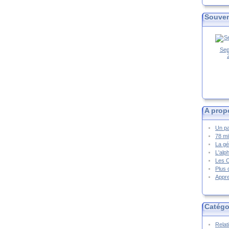
Souven
Sep
A prop
Un pa
78 mi
La gé
L'alp
Les 
Plus 
Appre
Catégo
Relat