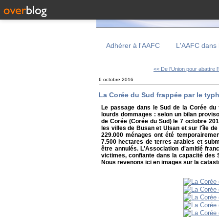
Adhérer à l'AAFC
L'AAFC dans 
<< De l'Union pour abattre l'
6 octobre 2016
La Corée du Sud frappée par le ty
Le passage dans le Sud de la Corée du 
lourds dommages : selon un bilan provisoi
de Corée (Corée du Sud) le 7 octobre 201
les villes de Busan et Ulsan et sur l'île d
229.000 ménages ont été temporairement p
7.500 hectares de terres arables et subm
être annulés. L'Association d'amitié fr
victimes, confiante dans la capacité des S
Nous revenons ici en images sur la catast