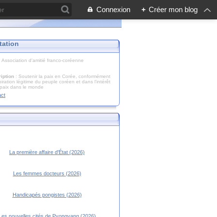
Connexion
+
Créer mon blog
tation
: Association d'amitié franco-coréenne
iption
: Soutenir la paix en Corée, conformément
piration légitime du peuple coréen et dans l’intérêt
 paix dans le monde
act
La première affaire d'État (2026)
Les femmes docteurs (2026)
Handicapés pongistes (2026)
Les nouvelles cités de Pyongyang (2026)