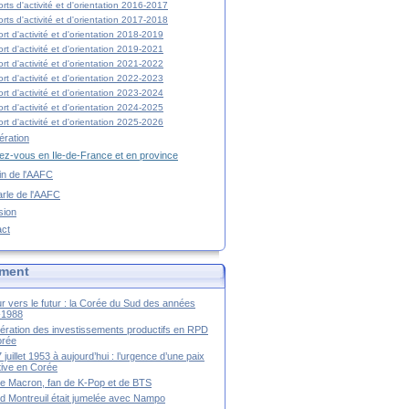
rts d'activité et d'orientation 2016-2017
rts d'activité et d'orientation 2017-2018
rt d'activité et d'orientation 2018-2019
rt d'activité et d'orientation 2019-2021
rt d'activité et d'orientation 2021-2022
rt d'activité et d'orientation 2022-2023
rt d'activité et d'orientation 2023-2024
rt d'activité et d'orientation 2024-2025
rt d'activité et d'orientation 2025-2026
ration
z-vous en Ile-de-France et en province
tin de l'AAFC
rle de l'AAFC
sion
act
ment
r vers le futur : la Corée du Sud des années
-1988
ération des investissements productifs en RPD
orée
 juillet 1953 à aujourd’hui : l’urgence d’une paix
itive en Corée
tte Macron, fan de K-Pop et de BTS
 Montreuil était jumelée avec Nampo