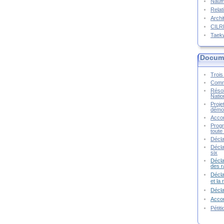
Naufr
Relat
Archi
CIL
Taek
Docume
Trois 
Commu
Résol
Natio
Proje
démoc
Accor
Progr
toute 
Décla
Décla
six
Décla
des r
Décla
et la
Décl
Accor
Pétit