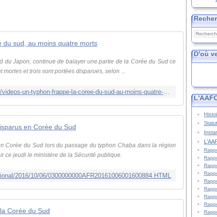
Reche
 du sud, au moins quatre morts
D'où v
ud du Japon, continue de balayer une partie de la Corée du Sud ce
mortes et trois sont portées disparues, selon ...
http://www.leparisien.fr/environnement/videos-un-typhon-frappe-la-coree-du-sud-au-moins-quatre-morts-05-10-2016-6178151.php
L'AAFC
Histo
Statu
disparus en Corée du Sud
Insta
L'AAF
en Corée du Sud lors du passage du typhon Chaba dans la région
Rappo
ir ce jeudi le ministère de la Sécurité publique.
Rappo
Rappo
Rappo
national/2016/10/06/0300000000AFR20161006001600884.HTML
Rappo
Rappo
Rappo
Rappo
la Corée du Sud
Rappo