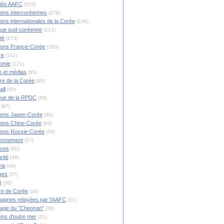
ités AAFC
(353)
ions intercoréennes
(278)
ions internationales de la Corée
(238)
ique sud-coréenne
(213)
té
(173)
ions France-Corée
(160)
re
(141)
omie
(121)
 et médias
(95)
ire de la Corée
(90)
all
(89)
ique de la RPDC
(88)
(87)
ions Japon-Corée
(80)
ions Chine-Corée
(60)
ions Russie-Corée
(58)
ronnement
(57)
nces
(50)
rité
(49)
ma
(46)
ges
(37)
l
(35)
re de Corée
(34)
agnes relayées par l'AAFC
(31)
rage du "Cheonan"
(26)
ns d'outre mer
(21)