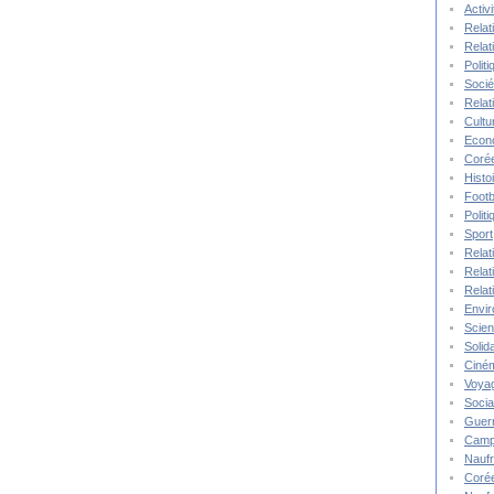
Activ
Relat
Relat
Polit
Socié
Relat
Cultu
Econ
Corée
Histo
Footb
Polit
Sport
Relat
Relat
Relat
Envi
Scie
Solida
Ciné
Voya
Socia
Guer
Camp
Nauf
Corée