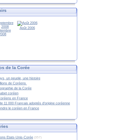
irs
Août 2006
tembre
2008
os de la Corée
ys, un peuple, une histoire
llions de Coréens
ographie de la Corée
habet coréen
Coréens en France
de 11.000 Français adoptés d'origine coréenne
ndre le coréen en France
ries
ions Etats-Unis-Corée
(357)