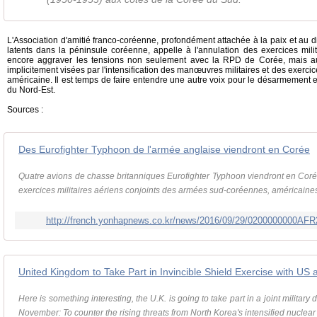
L'Association d'amitié franco-coréenne, profondément attachée à la paix et au d
latents dans la péninsule coréenne, appelle à l'annulation des exercices milita
encore aggraver les tensions non seulement avec la RPD de Corée, mais au
implicitement visées par l'intensification des manœuvres militaires et des exerc
américaine. Il est temps de faire entendre une autre voix pour le désarmement e
du Nord-Est.
Sources :
Des Eurofighter Typhoon de l'armée anglaise viendront en Corée
Quatre avions de chasse britanniques Eurofighter Typhoon viendront en Coré
exercices militaires aériens conjoints des armées sud-coréennes, américaines e
http://french.yonhapnews.co.kr/news/2016/09/29/0200000000A
United Kingdom to Take Part in Invincible Shield Exercise with U
Here is something interesting, the U.K. is going to take part in a joint military
November: To counter the rising threats from North Korea's intensified nuclea