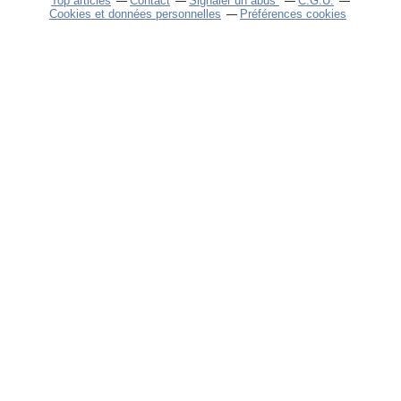
Top articles
Contact
Signaler un abus
C.G.U.
Cookies et données personnelles
Préférences cookies