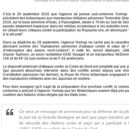
Décollage d'un avion de chasse Typhoon depuis la base britanniqu
C'est le 29 septembre 2016 que l'agence de presse sud-coréenne Yonhap a
précédent des britanniques aux manœuvres militaires aériennes "Invincible Shi
2016, sur la base aérienne d'Osan, à Pyeongtaek, située à 70 km au Sud de Séoul
passée totalement inaperçue dans les médias occidentaux si les autorités nord
en ciblant leurs critiques contre la participation du Royaume-Uni, en dénonçant 
à la sécurité
".
Dans sa dépêche du 29 septembre, l'agence Yonhap ne cache pas le caractère o
décrivant comme des "
manœuvres aériennes d’attaque contre le cœur de l’e
d’interception des avions nord-coréens
". A cette fin, seront déployés, côt
chasse Typhoon, un avion ravitailleur A330 Voyager et un transporteur McDonn
15K et de KF-16 sud-coréens et de F-16 américains.
Le dispositif américain d'attaque contre la Corée du Nord est complété par une p
(qui peuvent désormais intervenir dans des conflits armés depuis une révis
Constitution japonaise l'an dernier), la
Royal Air Force
britannique engageant 
des manœuvres militaires avec les Japonais en octobre.
Pour bien souligner qu'il s'agit de la préparation d'un prochain conflit, le com
coréenne a précisé à l'agence Yonhap que les Britanniques avaient déjà pris par
coalition des Nations Unies dirigée par les Etats-Unis :
Ce sera un message de promesse pour la défense de la pé
la part de la Grande-Bretagne en tant que pays membre p
de sécurité des Nations unies et pays qui a participé à
(1950-1953) aux côtés de la Corée du Sud.