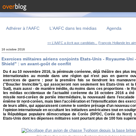
Adhérer à l'AAFC
L'AAFC dans les médias
Agenda
<< L'AAFC a écrit aux candidats...
François Hollande les aim
16 octobre 2016
Exercices militaires aériens conjoints Etats-Unis - Royaume-Uni 
Shield" : un avant-goût de conflit
Du 4 au 10 novembre 2016, la péninsule coréenne, déjà théâtre des plus i
internationales au monde dans une région qui n'est pas en guerre ouv
exercices de guerre : pour la première fois se tiendront les manœuvres
("Bouclier Invincible"), qui associeront non seulement les Etats-Unis et l
Sud), mais aussi - de manière inédite, du moins dans ces proportions - le R
les médias occidentaux de l'actualité coréenne du 16 octobre 2016 a été
missile nord-coréen de portée intermédiaire, la nouveauté dans l'escalade 
énième tir nord-coréen, mais bien l'accélération et l'intensification des exer
de leurs alliés, qui apparaissent comme le sombre présage d'un nouveau con
l'opinion internationale en occultant les initiatives américaines tout en soulign
la République populaire démocratique de Corée (RPDC, Corée du Nord) sur
Etats-Unis dont les dépenses militaires sont pourtant plus de 100 fois supér