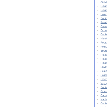
Activ
Relat
Relat
Polit
Socié
Relat
Cultu
Econ
Corée
Histo
Footb
Polit
Sport
Relat
Relat
Relat
Envi
Scie
Solida
Ciné
Voya
Socia
Guer
Camp
Nauf
Corée