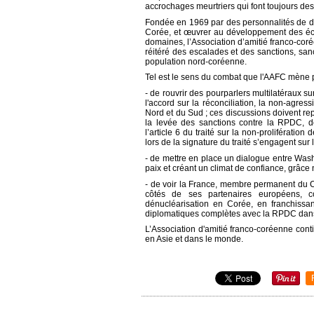
accrochages meurtriers qui font toujours des
Fondée en 1969 par des personnalités de dive
Corée, et œuvrer au développement des éch
domaines, l’Association d’amitié franco-corée
réitéré des escalades et des sanctions, san
population nord-coréenne.
Tel est le sens du combat que l'AAFC mène po
- de rouvrir des pourparlers multilatéraux 
l'a
ccord sur la réconciliation, la non-agress
Nord et du Sud
; ces discussions doivent re
la levée des sanctions contre la RPDC, d
l’article 6 du traité sur la non-prolifératio
lors de la signature du traité s’engagent su
-
de mettre en place un dialogue entre Wash
paix et créant un climat de confiance, grâc
-
de voir la France, membre permanent du C
côtés de ses partenaires européens, c
dénucléarisation en Corée, en franchissan
diplomatiques complètes avec la RPDC dans 
L’Association d'amitié franco-coréenne conti
en Asie et dans le monde.