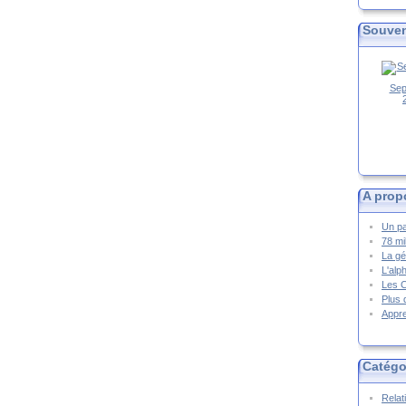
Souven
Sep
A prop
Un pa
78 mi
La gé
L'alp
Les 
Plus 
Appre
Catégo
Relat