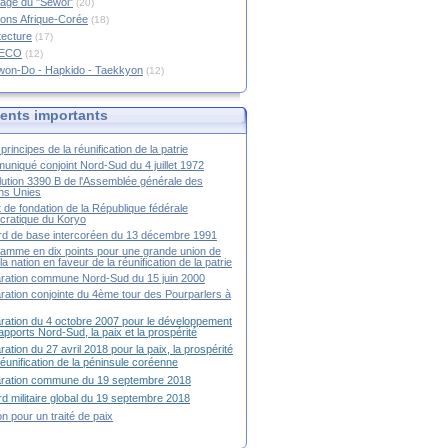
age du "Sewol"
(20)
ions Afrique-Corée
(18)
tecture
(17)
RECO
(12)
won-Do - Hapkido - Taekkyon
(12)
nts importants
principes de la réunification de la patrie
niqué conjoint Nord-Sud du 4 juillet 1972
ution 3390 B de l'Assemblée générale des
ns Unies
t de fondation de la République fédérale
ratique du Koryo
d de base intercoréen du 13 décembre 1991
amme en dix points pour une grande union de
la nation en faveur de la réunification de la patrie
ration commune Nord-Sud du 15 juin 2000
ration conjointe du 4ème tour des Pourparlers à
ration du 4 octobre 2007 pour le développement
apports Nord-Sud, la paix et la prospérité
ration du 27 avril 2018 pour la paix, la prospérité
 réunification de la péninsule coréenne
aration commune du 19 septembre 2018
d militaire global du 19 septembre 2018
ion pour un traité de paix