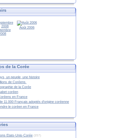
irs
Août 2006
tembre
2008
os de la Corée
ys, un peuple, une histoire
llions de Coréens
ographie de la Corée
habet coréen
Coréens en France
de 11.000 Français adoptés d'origine coréenne
ndre le coréen en France
ries
ions Etats-Unis-Corée
(357)