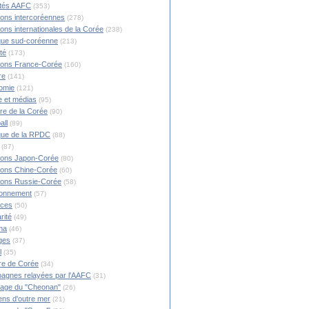
ités AAFC
(353)
ions intercoréennes
(278)
ions internationales de la Corée
(238)
ique sud-coréenne
(213)
té
(173)
ions France-Corée
(160)
re
(141)
omie
(121)
 et médias
(95)
ire de la Corée
(90)
all
(89)
ique de la RPDC
(88)
(87)
ions Japon-Corée
(80)
ions Chine-Corée
(60)
ions Russie-Corée
(58)
ronnement
(57)
nces
(50)
rité
(49)
ma
(46)
ges
(37)
l
(35)
re de Corée
(34)
agnes relayées par l'AAFC
(31)
rage du "Cheonan"
(26)
ns d'outre mer
(21)