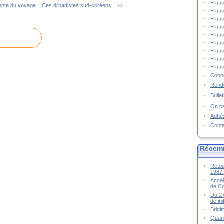
Rappo
pte du voyage...
Ces djihadistes sud-coréens... >>
Rappo
Rappo
Rappo
Rappo
Rappo
Rappo
Rappo
Rappo
Coopé
Rende
Bulle
On pa
Adhé
Cont
Récem
Retou
1987
Accél
de C
Du 27
défin
Brigi
Quand