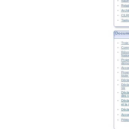
Naufr
Relat
Archi
CIL
Taek
Docume
Trois 
Commu
Résol
Natio
Proje
démoc
Accor
Progr
toute 
Décla
Décla
six
Décla
des r
Décla
et la
Décl
Accor
Pétit