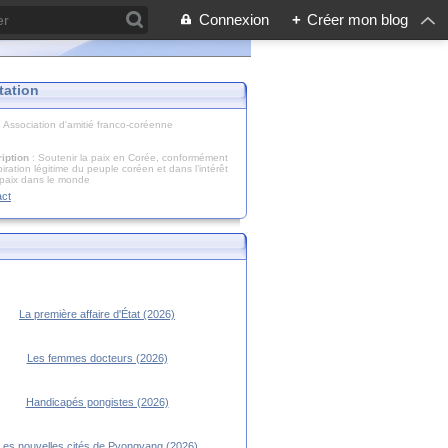
Connexion
+
Créer mon blog
tation
: Association d'amitié franco-coréenne
iption
: Soutenir la paix en Corée, conformément
piration légitime du peuple coréen et dans l’intérêt
 paix dans le monde
act
La première affaire d'État (2026)
Les femmes docteurs (2026)
Handicapés pongistes (2026)
Les nouvelles cités de Pyongyang (2026)