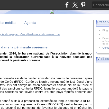
Présen
les médias
Agenda
Blog
pte du voyage...
Ces djihadistes sud-coréens... >>
Descr
à l'as
de la
ue dans la péninsule coréenne
Cont
anvier 2016, le bureau national de l'Association d'amitié franco-
dopté la déclaration suivante face à la nouvelle escalade des
Vidéos
connaît la péninsule coréenne.
e nouvelle escalade des tensions dans la péninsule coréenne : après
 de Corée (RPDC, Corée du Nord) a revendiqué le test réussi d’une
tats-Unis ont envoyé un avion bombardier dans le ciel de la Corée et
 des sanctions contre la RPDC, laquelle est pourtant déjà le pays le
es sanctions sont levées contre d’autres pays réputés ennemis des
pas donné suite à la proposition, exprimée de longue date par la RPDC,
enne, alors que la guerre de Corée (1950-1953) s’est achevée par un
de sécurité qui permettrait de favoriser le dialogue et empêcher les