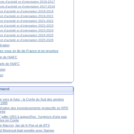
rts d'activité et d'orientation 2016-2017
rts d'activité et d'orientation 2017-2018
rt d'activité et d'orientation 2018-2019
rt d'activité et d'orientation 2019-2021
rt d'activité et d'orientation 2021-2022
rt d'activité et d'orientation 2022-2023
rt d'activité et d'orientation 2023-2024
rt d'activité et d'orientation 2024-2025
rt d'activité et d'orientation 2025-2026
ration
z-vous en Ile-de-France et en province
tin de l'AAFC
rle de l'AAFC
sion
act
ment
r vers le futur : la Corée du Sud des années
-1988
ération des investissements productifs en RPD
orée
 juillet 1953 à aujourd’hui : l’urgence d’une paix
itive en Corée
tte Macron, fan de K-Pop et de BTS
 Montreuil était jumelée avec Nampo