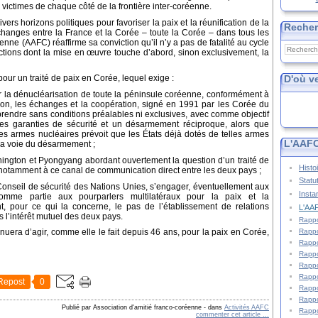
 victimes de chaque côté de la frontière inter-coréenne.
rs horizons politiques pour favoriser la paix et la réunification de la
Reche
anges entre la France et la Corée – toute la Corée – dans tous les
nne (AAFC) réaffirme sa conviction qu’il n’y a pas de fatalité au cycle
ctions dont la mise en œuvre touche d’abord, sinon exclusivement, la
D'où v
ur un traité de paix en Corée, lequel exige :
sur la dénucléarisation de toute la péninsule coréenne, conformément à
ion,
les échanges et la coopération, signé en 1991 par les Corée du
prendre sans conditions préalables ni exclusives, avec comme objectif
es garanties de sécurité et un désarmement réciproque, alors que
n des armes nucléaires prévoit que les États déjà dotés de telles armes
L'AAFC
r la voie du désarmement ;
ington et Pyongyang abordant ouvertement la question d’un traité de
Histo
e notamment à ce canal de communication direct entre les deux pays ;
Statu
onseil de sécurité des Nations Unies, s’engager, éventuellement aux
Insta
omme partie aux pourparlers multilatéraux pour la paix et la
t, pour ce qui la concerne, le pas de l’établissement de relations
L'AAF
l’intérêt mutuel des deux pays.
Rappo
Rappo
nuera d’agir, comme elle le fait depuis 46 ans, pour la paix en Corée,
Rappo
Rappo
Rappo
Rappo
Repost
0
Rappo
Rappo
Publié par Association d'amitié franco-coréenne
-
dans
Activités AAFC
Rappo
commenter cet article
…