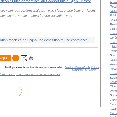
Han Mook et Lee Ungno : une exposition et une conférence au Consortium à Dijon - Association d'amitié franco-coréenne - Comité Bourgogne
Activ
Relat
 deux peintres coréens majeurs - Han Mook et Lee Ungno - feront
Relat
Polit
e Consortium, rue de Longvic à Dijon, intitulée "Deux
Socié
Relat
Cultu
Econ
Corée
http://www.aafc-bourgogne.org/2015/11/han-mook-et-lee-ungno-une-exposition-et-une-conference-au-consortium-a-dijon.html
Footb
Histo
Polit
Sport
Repost
0
Relat
Relat
Publié par Association d'amitié franco-coréenne
-
dans
Relations France-Corée
Culture
Relat
commenter cet article
…
Envi
ris sur le...
Jean-François Fitou nouveau... >>
Scie
Solida
Ciné
Voya
Socia
Guer
Camp
Nauf
Corée