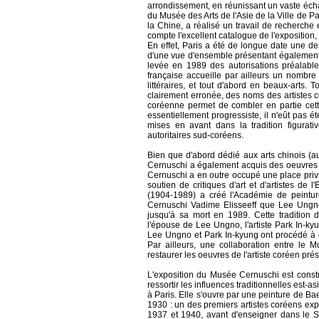
arrondissement, en réunissant un vaste éch
du Musée des Arts de l'Asie de la Ville de P
la Chine, a réalisé un travail de recherche
compte l'excellent catalogue de l'exposition
En effet, Paris a été de longue date une de
d'une vue d'ensemble présentant également l
levée en 1989 des autorisations préalabl
française accueille par ailleurs un nombre 
littéraires, et tout d'abord en beaux-arts. To
clairement erronée, des noms des artistes 
coréenne permet de combler en partie cette
essentiellement progressiste, il n'eût pas ét
mises en avant dans la tradition figurati
autoritaires sud-coréens.
Bien que d'abord dédié aux arts chinois (au
Cernuschi a également acquis des oeuvres 
Cernuschi a en outre occupé une place privi
soutien de critiques d'art et d'artistes d
(1904-1989) a créé l'Académie de peintur
Cernuschi Vadime Elisseeff que Lee Ung
jusqu'à sa mort en 1989. Cette traditio
l'épouse de Lee Ungno, l'artiste Park In-ky
Lee Ungno et Park In-kyung ont procédé à 
Par ailleurs, une collaboration entre l
restaurer les oeuvres de l'artiste coréen pré
L'exposition du Musée Cernuschi est constru
ressortir les influences traditionnelles est-
à Paris. Elle s'ouvre par une peinture de 
1930 : un des premiers artistes coréens expo
1937 et 1940, avant d'enseigner dans le Su