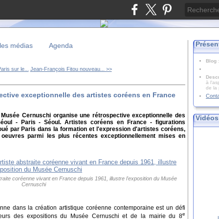
Présen
les médias
Agenda
Blog
ris sur le...
Jean-François Fitou nouveau... >>
Descr
à l'as
de la
pective exceptionnelle des artistes coréens en France
Cont
e Musée Cernuschi organise une rétrospective exceptionnelle des
Vidéos
Séoul - Paris - Séoul. Artistes coréens en France - figurations
oué par Paris dans la formation et l'expression d'artistes coréens,
es oeuvres parmi les plus récentes exceptionnellement mises en
raite coréenne vivant en France depuis 1961, illustre l'exposition du Musée
Cernuschi
nne dans la création artistique coréenne contemporaine est un défi
e
ateurs des expositions du Musée Cernuschi et de la mairie du 8