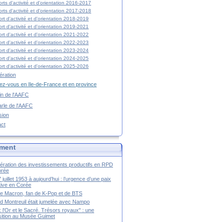
rts d'activité et d'orientation 2016-2017
rts d'activité et d'orientation 2017-2018
rt d'activité et d'orientation 2018-2019
rt d'activité et d'orientation 2019-2021
rt d'activité et d'orientation 2021-2022
rt d'activité et d'orientation 2022-2023
rt d'activité et d'orientation 2023-2024
rt d'activité et d'orientation 2024-2025
rt d'activité et d'orientation 2025-2026
ration
z-vous en Ile-de-France et en province
tin de l'AAFC
rle de l'AAFC
sion
act
ment
ération des investissements productifs en RPD
orée
 juillet 1953 à aujourd’hui : l’urgence d’une paix
itive en Corée
tte Macron, fan de K-Pop et de BTS
 Montreuil était jumelée avec Nampo
a : l'Or et le Sacré. Trésors royaux" : une
ition au Musée Guimet