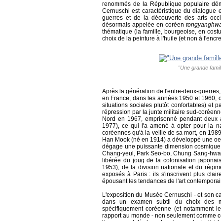
renommés de la République populaire dé
Cernuschi est caractéristique du dialogue ent
guerres et de la découverte des arts occ
désormais appelée en coréen
tongyanghw
thématique (la famille, bourgeoise, en costu
choix de la peinture à l'huile (et non à l'encr
"Une grande famil
Après la génération de l'entre-deux-guerres, d'
en France, dans les années 1950 et 1960, op
situations sociales plutôt confortables) et 
répression par la junte militaire sud-coréen
Nord en 1967, emprisonné pendant deux an
1977), ce qui l'a amené à opter pour la nat
coréennes qu'à la veille de sa mort, en 1989
Han Mook (né en 1914) a développé une oeu
dégage une puissante dimension cosmique. 
Chang-yeul, Park Seo-bo, Chung Sang-hwa, 
libérée du joug de la colonisation japona
1953), de la division nationale et du régi
exposés à Paris : ils s'inscrivent plus cla
épousant les tendances de l'art contemporai
L'exposition du Musée Cernuschi - et son ca
dans un examen subtil du choix des mat
spécifiquement coréenne (et notamment le
rapport au monde - non seulement comme co