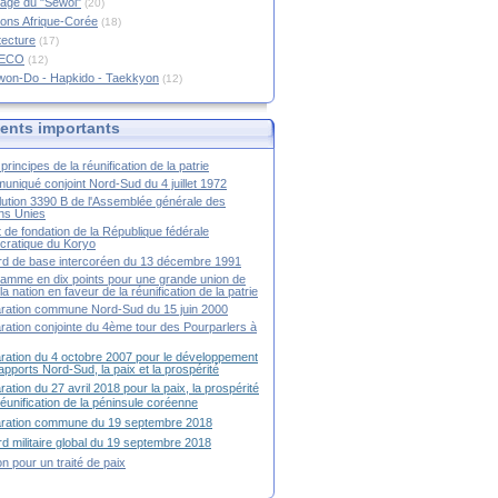
age du "Sewol"
(20)
ions Afrique-Corée
(18)
tecture
(17)
RECO
(12)
won-Do - Hapkido - Taekkyon
(12)
nts importants
principes de la réunification de la patrie
niqué conjoint Nord-Sud du 4 juillet 1972
ution 3390 B de l'Assemblée générale des
ns Unies
t de fondation de la République fédérale
ratique du Koryo
d de base intercoréen du 13 décembre 1991
amme en dix points pour une grande union de
la nation en faveur de la réunification de la patrie
ration commune Nord-Sud du 15 juin 2000
ration conjointe du 4ème tour des Pourparlers à
ration du 4 octobre 2007 pour le développement
apports Nord-Sud, la paix et la prospérité
ration du 27 avril 2018 pour la paix, la prospérité
 réunification de la péninsule coréenne
aration commune du 19 septembre 2018
d militaire global du 19 septembre 2018
ion pour un traité de paix