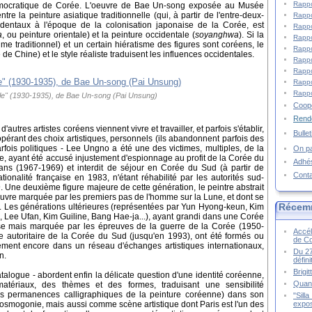
Rappo
mocratique de Corée. L'oeuvre de Bae Un-song exposée au Musée
re la peinture asiatique traditionnelle (qui, à partir de l'entre-deux-
Rappo
identaux à l'époque de la colonisation japonaise de la Corée, est
Rappo
a
, ou peinture orientale) et la peinture occidentale (
soyanghwa
). Si la
Rappo
me traditionnel) et un certain hiératisme des figures sont coréens, le
Rappo
e de Chine) et le style réaliste traduisent les influences occidentales.
Rappo
Rappo
Rappo
Rappo
le" (1930-1935), de Bae Un-song (Pai Unsung)
Coopé
Rende
autres artistes coréens viennent vivre et travailler, et parfois s'établir,
Bulle
érant des choix artistiques, personnels (ils abandonnent parfois des
parfois politiques - Lee Ungno a été une des victimes, multiples, de la
On pa
ne, ayant été accusé injustement d'espionnage au profit de la Corée du
Adhé
s (1967-1969) et interdit de séjour en Corée du Sud (à partir de
Cont
ionalité française en 1983, n'étant réhabilité par les autorités sud-
. Une deuxième figure majeure de cette génération, le peintre abstrait
vre marquée par les premiers pas de l'homme sur la Lune, et dont se
Récem
Les générations ultérieures (représentées par Yun Hyong-keun, Kim
Lee Ufan, Kim Guiline, Bang Hae-ja...), ayant grandi dans une Corée
ise mais marquée par les épreuves de la guerre de la Corée (1950-
Accél
me autoritaire de la Corée du Sud (jusqu'en 1993), ont été formés ou
de C
irement encore dans un réseau d'échanges artistiques internationaux,
Du 27
n.
défin
Brigi
talogue - abordent enfin la délicate question d'une identité coréenne,
Quand
ériaux, des thèmes et des formes, traduisant une sensibilité
s permanences calligraphiques de la peinture coréenne) dans son
"Sill
expos
smogonie, mais aussi comme scène artistique dont Paris est l'un des