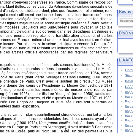
antillon d'oeuvres conservées en France. Commissaire de l'exposition
aris, Mael Bellec, conservateur du Patrimoine davantage spécialiste de
 et d'analyse considérable dont, plus que l'exposition elle-même, rend
Reche
, qui comble utilement une lacune dans les relations franco-coréennes.
stination privilégiée des artistes coréens, mais sans que l'on dispose
es figures majeures de la scène artistique coréenne à Paris. Avec la
es imposées jusqu'alors aux Sud-Coréens pour voyager, la capitale
important d'étudiants sud-coréens dans les disciplines artistiques et
D'où v
ut juste pourrait-on regretter une translittération aléatoire, et parfois
coréens en France - même si un index final avec les noms en écriture
 lacune. Par ailleurs, si la scène artistique coréenne à Paris a été
é inutile de faire aussi ressortir les influences du réalisme américain,
ve des artistes officiels encouragés par les régimes conservateurs
L'AAFC
xquels sont intimement liés les arts coréens traditionnels), le Musée
d'artistes contemporains coréens, japonais et vietnamiens. Le Musée
Histo
légiée dans les échanges culturels franco-coréens : en 1964, avec le
Statu
e l'Ecole de Paris (dont Pierre Soulages et Hans Hartung), Lee Ungno
Insta
e orientale de Paris. C'est avec le soutien du directeur du Musée
no a donné des cours de l'Académie au Musée Cernuschi, de 1971
L'AAF
n d'enseignement dans les murs mêmes du musée a été reprise par
Rappo
ung (née en 1926), et leur fils Lee Young-sé (né en 1956), tandis que
Rappo
des donations d'oeuvres, et été exposés au Musée en 1971 et 1989.
Rappo
e Musée Lee Ungno de Daejeon et le Musée Cernuschi a permis de
sentées dans l'exposition.
Rappo
Rappo
ite suivant un plan essentiellement chronologique, qui fait à la fois
Rappo
asiatiques et les tendances occidentales des artistes coréens ayant vécu
Rappo
Bae Un-song (1900-1978),
Une grande famille
, réalisée dans les années
Rappo
sé en Europe (à Paris et en Allemagne), il s'est installé à Paris entre
Rappo
d de la Corée, puis au Nord, où il a été l'un des peintres les plus