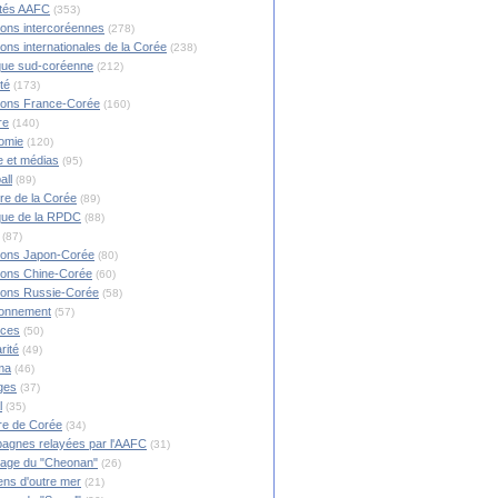
ités AAFC
(353)
ions intercoréennes
(278)
ions internationales de la Corée
(238)
ique sud-coréenne
(212)
té
(173)
ions France-Corée
(160)
re
(140)
omie
(120)
 et médias
(95)
all
(89)
ire de la Corée
(89)
ique de la RPDC
(88)
(87)
ions Japon-Corée
(80)
ions Chine-Corée
(60)
ions Russie-Corée
(58)
ronnement
(57)
nces
(50)
rité
(49)
ma
(46)
ges
(37)
l
(35)
re de Corée
(34)
agnes relayées par l'AAFC
(31)
rage du "Cheonan"
(26)
ns d'outre mer
(21)