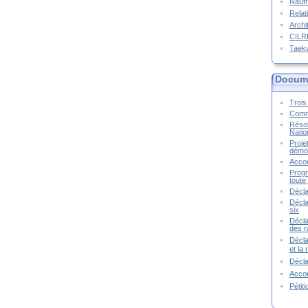
Naufr
Relat
Archi
CIL
Taek
Docume
Trois 
Commu
Résol
Natio
Proje
démoc
Accor
Progr
toute 
Décla
Décla
six
Décla
des r
Décla
et la
Décl
Accor
Pétit