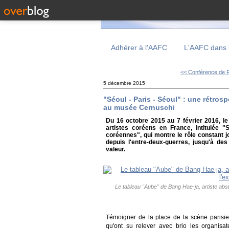
Adhérer à l'AAFC
L'AAFC dans 
<< Conférence de Pa
5 décembre 2015
"Séoul - Paris - Séoul" : une rétros
au musée Cernuschi
Du 16 octobre 2015 au 7 février 2016, l
artistes coréens en France, intitulée "
coréennes", qui montre le rôle constant j
depuis l'entre-deux-guerres, jusqu'à d
valeur.
Le tableau "Aube" de Bang Hae-ja, artiste abst
Témoigner de la place de la scène parisie
qu'ont su relever avec brio les organis