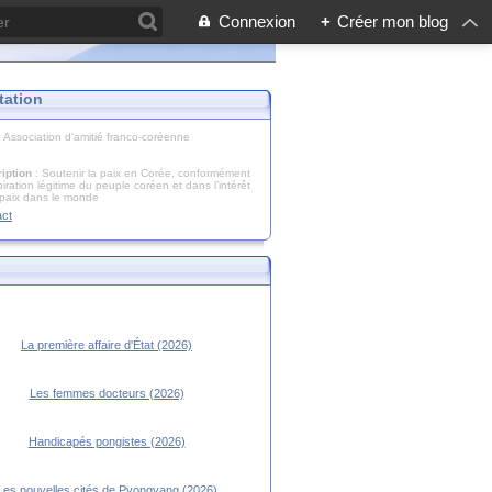
Connexion
+
Créer mon blog
tation
: Association d'amitié franco-coréenne
iption
: Soutenir la paix en Corée, conformément
piration légitime du peuple coréen et dans l’intérêt
 paix dans le monde
act
La première affaire d'État (2026)
Les femmes docteurs (2026)
Handicapés pongistes (2026)
Les nouvelles cités de Pyongyang (2026)