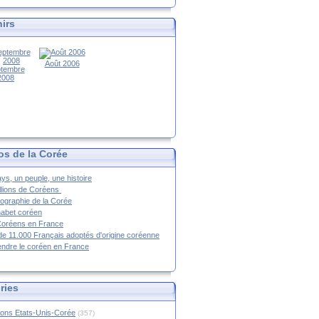
irs
Août 2006
tembre
2008
os de la Corée
ys, un peuple, une histoire
llions de Coréens
ographie de la Corée
habet coréen
Coréens en France
de 11.000 Français adoptés d'origine coréenne
ndre le coréen en France
ries
ions Etats-Unis-Corée
(357)