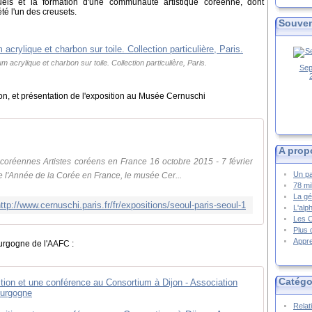
uels et la formation d'une communauté artistique coréenne, dont
té l'un des creusets.
Souven
 acrylique et charbon sur toile. Collection particulière, Paris.
Sep
ion, et présentation de l'exposition au Musée Cernuschi
A prop
 coréennes Artistes coréens en France 16 octobre 2015 - 7 février
Un pa
 l'Année de la Corée en France, le musée Cer...
78 mi
La gé
ttp://www.cernuschi.paris.fr/fr/expositions/seoul-paris-seoul-1
L'alp
Les 
Plus 
Appre
ourgogne de l'AAFC :
Catégo
Relat