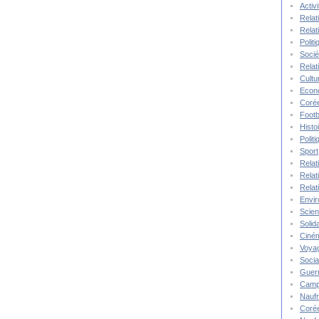
Activ
Relat
Relat
Polit
Socié
Relat
Cultu
Econ
Corée
Footb
Histo
Polit
Sport
Relat
Relat
Relat
Envi
Scie
Solida
Ciné
Voya
Socia
Guer
Camp
Nauf
Corée