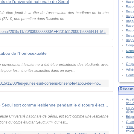
ts de l'université nationale de Séoul
Rappo
Rappo
Rappo
é élue jeudi à la tête de l'association des étudiants de la très
Rappo
 (SNU), une première dans l'histoire de ...
Rappo
Rappo
Rappo
national/2015/11/20/0300000000AFR20151120001800884.HTML
Rappo
Rappo
Coopé
Rende
tabou de l'homosexualité
Bulle
On pa
e ouvertement lesbienne a été élue présidente des étudiants avec
Adhé
e pour les minorités sexuelles dans un pays...
Cont
http://www.lemonde.fr/m-actu/article/2015/12/08/les-jeunes-sud-coreens-brisent-le-tabou-de-l-homosexualite_4827010_4497186.html
Récem
Accél
de C
Étudiant de l'Université nationale de Séoul sort comme lesbienne pendant le discours électoral du corps étudiant
Du 27
défin
gieuse Université nationale de Séoul, est sorti comme une lesbienne
Brigi
Quand
ions du corps étudiant jeudi.Kim, qui est...
"Sill
expos