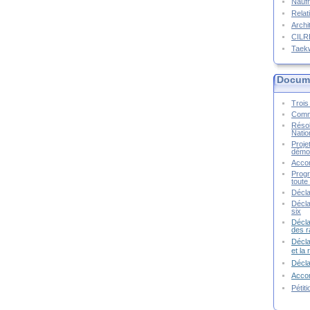
Naufr
Relat
Archi
CIL
Taek
Docume
Trois 
Commu
Résol
Natio
Proje
démoc
Accor
Progr
toute 
Décla
Décla
six
Décla
des r
Décla
et la
Décl
Accor
Pétit