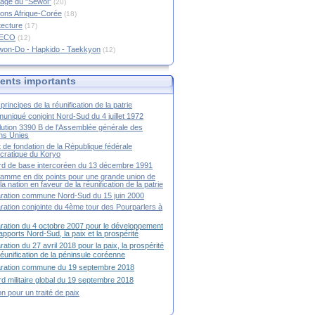
age du "Sewol"
(20)
ions Afrique-Corée
(18)
tecture
(17)
RECO
(12)
won-Do - Hapkido - Taekkyon
(12)
nts importants
principes de la réunification de la patrie
niqué conjoint Nord-Sud du 4 juillet 1972
ution 3390 B de l'Assemblée générale des
ns Unies
t de fondation de la République fédérale
ratique du Koryo
d de base intercoréen du 13 décembre 1991
amme en dix points pour une grande union de
la nation en faveur de la réunification de la patrie
ration commune Nord-Sud du 15 juin 2000
ration conjointe du 4ème tour des Pourparlers à
ration du 4 octobre 2007 pour le développement
apports Nord-Sud, la paix et la prospérité
ration du 27 avril 2018 pour la paix, la prospérité
 réunification de la péninsule coréenne
aration commune du 19 septembre 2018
d militaire global du 19 septembre 2018
ion pour un traité de paix