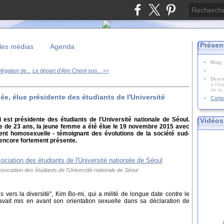
Présen
les médias
Agenda
Blog
légation de...
Le départ d'Ahn Cheol-soo... >>
Descr
à l'as
de la
, élue présidente des étudiants de l'Université
Cont
st présidente des étudiants de l'Université nationale de Séoul.
Vidéos
ée de 23 ans, la jeune femme a été élue le 19 novembre 2015 avec
ent homosexuelle - témoignant des évolutions de la société sud-
 encore fortement présente.
ssociation des étudiants de l'Université nationale de Séoul
ers la diversité", Kim Bo-mi, qui a milité de longue date contre le
vait mis en avant son orientation sexuelle dans sa déclaration de