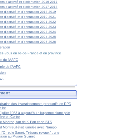
rts d'activité et d'orientation 2016-2017
rts d'activité et d'orientation 2017-2018
rt d'activité et d'orientation 2018-2019
rt d'activité et d'orientation 2019-2021
rt d'activité et d'orientation 2021-2022
rt d'activité et d'orientation 2022-2023
rt d'activité et d'orientation 2023-2024
rt d'activité et d'orientation 2024-2025
rt d'activité et d'orientation 2025-2026
ration
z-vous en Ile-de-France et en province
tin de l'AAFC
rle de l'AAFC
sion
act
ment
ération des investissements productifs en RPD
orée
 juillet 1953 à aujourd’hui : l’urgence d’une paix
itive en Corée
tte Macron, fan de K-Pop et de BTS
 Montreuil était jumelée avec Nampo
a : l'Or et le Sacré. Trésors royaux" : une
ition au Musée Guimet