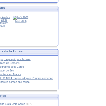
irs
Août 2006
tembre
2008
os de la Corée
ys, un peuple, une histoire
llions de Coréens
ographie de la Corée
habet coréen
Coréens en France
de 11.000 Français adoptés d'origine coréenne
ndre le coréen en France
ries
ions Etats-Unis-Corée
(357)