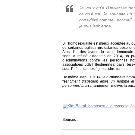
Je veux qu’à l’Université na
ce qu’il est. Je souhaite un
considéré comme “normal”, e
je suis lesbienne.
Si l'homosexualité est mieux acceptée aujo
de certaines églises protestantes pèse en
Ainsi, l'un des favoris du camp démocrate 
soon, a refusé d'adopter, en 2014, un pro
discriminations contre les personnes ho
associations LGBT (lesbiennes, gays, bise
sous l'influence des églises chrétiennes.
De même, depuis 2014, le dictionnaire offic
"
sentiment d'affection entre un homme 
personnes
"... un changement motivé, là enc
Sources :