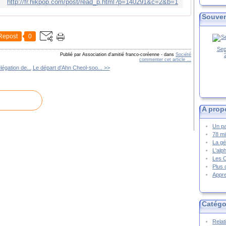
http://fr.hikpop.com/post/read_p.html?p=140291&c=2&b=1
Souven
Repost
0
Sep
Publié par Association d'amitié franco-coréenne
-
dans
Société
commenter cet article
…
légation de...
Le départ d'Ahn Cheol-soo... >>
A prop
Un pa
78 mi
La gé
L'alp
Les 
Plus 
Appre
Catégo
Relat