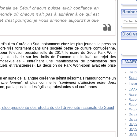
tionale de Séoul chacun puisse avoir confiance en
Reche
 monde où chacun n’ait pas à adhérer à ce qui est
t c’est pourquoi je vous annonce aujourd’hui que
D'où v
urd'hui en Corée du Sud, notamment chez les plus jeunes, la pression
core très fortement dans une société pétrie de culture confucéenne.
pour l'élection présidentielle de 2017, le maire de Séoul Park Won-
jet de charte sur les droits de l'homme qui incluait un rejet des
mosexuelles - entraînant une manifestation de protestation des
L'AAFC
xuels et transgenres). La décision de Park Won-soon avait été prise
Histo
Statu
iel en ligne de la langue coréenne définit désormais l'amour comme un
et une femme
", et plus comme le "
sentiment d'affection entre deux
Insta
ore, par la position des églises protestantes sud-coréennes.
L'AAF
Rappo
Rappo
Rappo
Rappo
Rappo
Rappo
Rappo
Rappo
Rappo