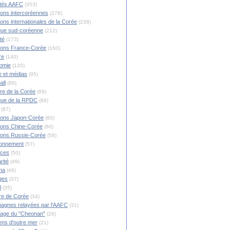
ités AAFC
(353)
ions intercoréennes
(278)
ions internationales de la Corée
(238)
ique sud-coréenne
(212)
té
(173)
ions France-Corée
(160)
re
(140)
omie
(120)
 et médias
(95)
all
(89)
ire de la Corée
(89)
ique de la RPDC
(88)
(87)
ions Japon-Corée
(80)
ions Chine-Corée
(60)
ions Russie-Corée
(58)
ronnement
(57)
nces
(50)
rité
(49)
ma
(46)
ges
(37)
l
(35)
re de Corée
(34)
agnes relayées par l'AAFC
(31)
rage du "Cheonan"
(26)
ns d'outre mer
(21)