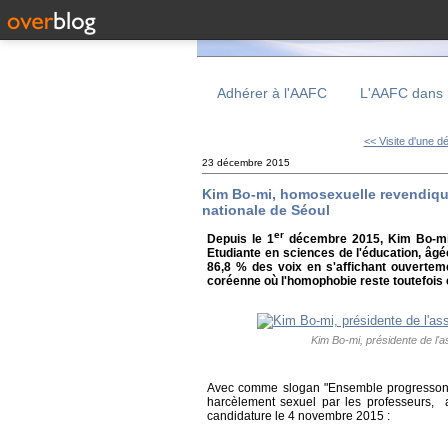
Adhérer à l'AAFC
L'AAFC dans 
<< Visite d'une dé
23 décembre 2015
Kim Bo-mi, homosexuelle revendiquée
nationale de Séoul
er
Depuis le 1
décembre 2015, Kim Bo-mi e
Etudiante en sciences de l'éducation, âg
86,8 % des voix en s'affichant ouvertem
coréenne où l'homophobie reste toutefois
Kim Bo-mi, présidente de l'a
Avec comme slogan "Ensemble progressons v
harcèlement sexuel par les professeurs, a
candidature le 4 novembre 2015 :