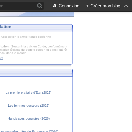
Connexion
+
Créer mon blog
tation
: Association d'amitié franco-coréenne
iption
: Soutenir la paix en Corée, conformément
piration légitime du peuple coréen et dans l’intérêt
 paix dans le monde
act
La première affaire d'État (2026)
Les femmes docteurs (2026)
Handicapés pongistes (2026)
Les nouvelles cités de Pyongyang (2026)