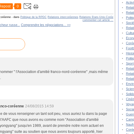
Activ
Repost
0
Relat
Relat
-coréenne
-
dans
Politique de la RPDC
Relations intercoréennes
Relations Etats-Unis-Corée
Polit
commenter cet article
…
Socié
cheur russe...
Comprendre les négociations... >>
Relat
Cultu
Econ
Corée
Footb
Histo
Polit
Sport
Relat
nommer " l'Association d'amitié franco-nord-coréenne" ,mais même
Relat
.
Relat
Envi
Scie
Solida
Ciné
Voya
ranco-coréenne
24/08/2015 14:59
Socia
ne de vous renseigner un tant soit peu, vous auriez lu dans la page
Guer
Camp
de l'AAFC que nous avons eu comme nom "Association d'amitié
Nauf
yongyang" jusqu'en 1989, avant de prendre notre nom actuel en
Corée
ngyang" suite au soutien que nous avons toujours apporté, hier