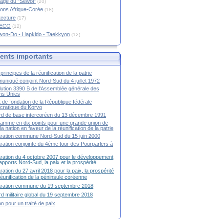
age du "Sewol"
(20)
ions Afrique-Corée
(18)
tecture
(17)
RECO
(12)
won-Do - Hapkido - Taekkyon
(12)
nts importants
principes de la réunification de la patrie
niqué conjoint Nord-Sud du 4 juillet 1972
ution 3390 B de l'Assemblée générale des
ns Unies
t de fondation de la République fédérale
ratique du Koryo
d de base intercoréen du 13 décembre 1991
amme en dix points pour une grande union de
la nation en faveur de la réunification de la patrie
ration commune Nord-Sud du 15 juin 2000
ration conjointe du 4ème tour des Pourparlers à
ration du 4 octobre 2007 pour le développement
apports Nord-Sud, la paix et la prospérité
ration du 27 avril 2018 pour la paix, la prospérité
 réunification de la péninsule coréenne
aration commune du 19 septembre 2018
d militaire global du 19 septembre 2018
ion pour un traité de paix