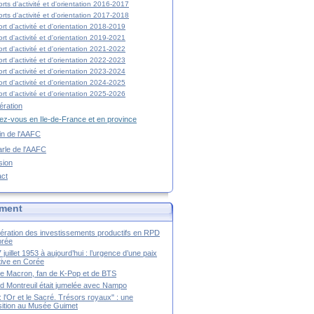
rts d'activité et d'orientation 2016-2017
rts d'activité et d'orientation 2017-2018
rt d'activité et d'orientation 2018-2019
rt d'activité et d'orientation 2019-2021
rt d'activité et d'orientation 2021-2022
rt d'activité et d'orientation 2022-2023
rt d'activité et d'orientation 2023-2024
rt d'activité et d'orientation 2024-2025
rt d'activité et d'orientation 2025-2026
ration
z-vous en Ile-de-France et en province
tin de l'AAFC
rle de l'AAFC
sion
act
ment
ération des investissements productifs en RPD
orée
 juillet 1953 à aujourd’hui : l’urgence d’une paix
itive en Corée
tte Macron, fan de K-Pop et de BTS
 Montreuil était jumelée avec Nampo
a : l'Or et le Sacré. Trésors royaux" : une
ition au Musée Guimet