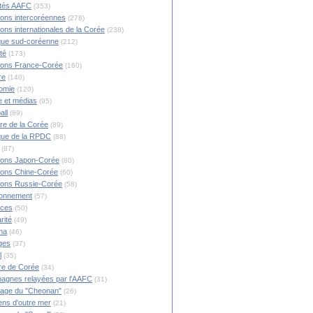
ités AAFC
(353)
ions intercoréennes
(278)
ions internationales de la Corée
(238)
ique sud-coréenne
(212)
té
(173)
ions France-Corée
(160)
re
(140)
omie
(120)
 et médias
(95)
all
(89)
ire de la Corée
(89)
ique de la RPDC
(88)
(87)
ions Japon-Corée
(80)
ions Chine-Corée
(60)
ions Russie-Corée
(58)
ronnement
(57)
nces
(50)
rité
(49)
ma
(46)
ges
(37)
l
(35)
re de Corée
(34)
agnes relayées par l'AAFC
(31)
rage du "Cheonan"
(26)
ns d'outre mer
(21)