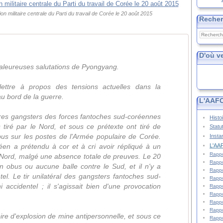
 militaire centrale du Parti du travail de Corée le 20 août 2015
Reche
D'où v
leureuses salutations de Pyongyang.
lettre à propos des tensions actuelles dans la
au bord de la guerre.
L'AAFC
aires gangsters des forces fantoches sud-coréennes
Histo
 tiré par le Nord, et sous ce prétexte ont tiré de
Statu
us sur les postes de l'Armée populaire de Corée.
Insta
L'AAF
en a prétendu à cor et à cri avoir répliqué à un
Rappo
e Nord, malgé une absence totale de preuves. Le 20
Rappo
n obus ou aucune balle contre le Sud, et il n'y a
Rappo
l. Le tir unilatéral des gangsters fantoches sud-
Rappo
i accidentel ; il s'agissait bien d'une provocation
Rappo
Rappo
Rappo
Rappo
oire d'explosion de mine antipersonnelle, et sous ce
Rappo