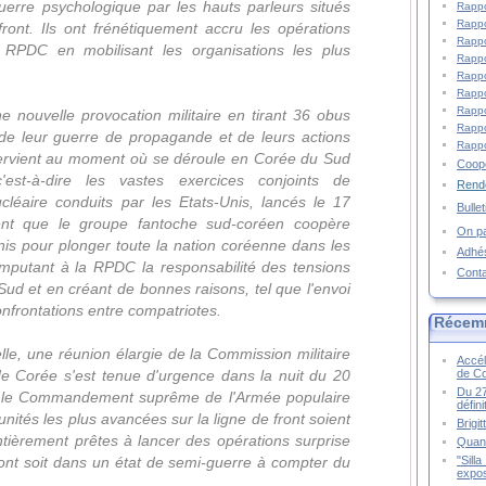
 guerre psychologique par les hauts parleurs situés
Rappo
Rappo
front. Ils ont frénétiquement accru les opérations
Rappo
a RPDC en mobilisant les organisations les plus
Rappo
Rappo
Rappo
Rappo
ne nouvelle provocation militaire en tirant 36 obus
Rappo
de leur guerre de propagande et de leurs actions
Rappo
ntervient au moment où se déroule en Corée du Sud
Coopé
est-à-dire les vastes exercices conjoints de
Rende
cléaire conduits par les Etats-Unis, lancés le 17
Bulle
ent que le groupe fantoche sud-coréen coopère
On pa
nis pour plonger toute la nation coréenne dans les
Adhé
imputant à la RPDC la responsabilité des tensions
Cont
 Sud et en créant de bonnes raisons, tel que l'envoi
confrontations entre compatriotes.
Récem
lle, une réunion élargie de la Commission militaire
Accél
de C
 de Corée s'est tenue d'urgence dans la nuit du 20
Du 27
n, le Commandement suprême de l'Armée populaire
défin
ités les plus avancées sur la ligne de front soient
Brigi
entièrement prêtes à lancer des opérations surprise
Quand
"Sill
ront soit dans un état de semi-guerre à compter du
expos