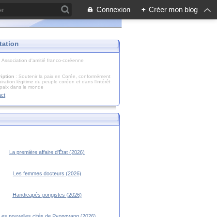
Connexion
+
Créer mon blog
tation
: Association d'amitié franco-coréenne
iption
: Soutenir la paix en Corée, conformément
piration légitime du peuple coréen et dans l’intérêt
 paix dans le monde
act
La première affaire d'État (2026)
Les femmes docteurs (2026)
Handicapés pongistes (2026)
Les nouvelles cités de Pyongyang (2026)