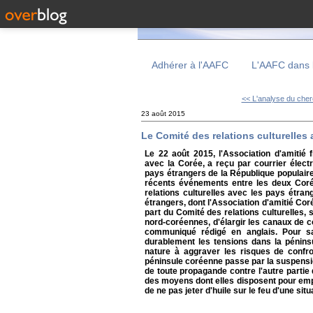
Adhérer à l'AAFC
L'AAFC dans 
<< L'analyse du cher
23 août 2015
Le Comité des relations culturelles
Le 22 août 2015, l'Association d'amitié 
avec la Corée, a reçu par courrier élect
pays étrangers de la République populair
récents événements entre les deux Coré
relations culturelles avec les pays étra
étrangers, dont l'Association d'amitié Co
part du Comité des relations culturelles, s
nord-coréennes, d'élargir les canaux de c
communiqué rédigé en anglais. Pour sa
durablement les tensions dans la péninsu
nature à aggraver les risques de confron
péninsule coréenne passe par la suspensi
de toute propagande contre l'autre partie
des moyens dont elles disposent pour emp
de ne pas jeter d'huile sur le feu d'une si