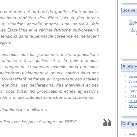
Souven
le coréenne est au bord du gouffre d'une nouvelle
ocations répétées des Etats-Unis et des forces
La situation actuelle montre une nouvelle fois
les Etats-Unis et le régime fantoche sud-coréen à
Sep
s tensions dans la péninsule coréenne et menacent
région.
vaincus que les personnes et les organisations
t attachées à la justice et à la paix mondiale
A prop
e danger de la situation actuelle dans péninsule
outiendront pleinement le peuple coréen dans son
Un pa
ouveraineté nationale en organisant des activités
78 mi
s réunions, des déclarations, des interviews et des
La gé
on pour briser les provocations et les agressions
L'alp
Les 
ts-Unis et des autorités fantoches sud-coréennes.
Plus 
Appre
alutations les meilleures,
urelles avec les pays étrangers de RPDC
Catégo
Relat