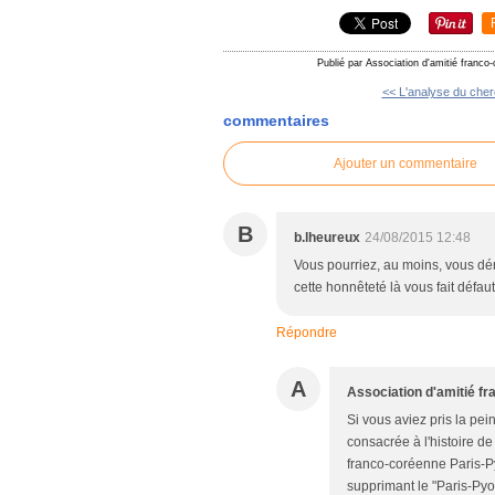
Publié par Association d'amitié franco
<< L'analyse du cher
commentaires
Ajouter un commentaire
B
b.lheureux
24/08/2015 12:48
Vous pourriez, au moins, vous dé
cette honnêteté là vous fait défaut
Répondre
A
Association d'amitié f
Si vous aviez pris la pei
consacrée à l'histoire 
franco-coréenne Paris-P
supprimant le "Paris-Pyo