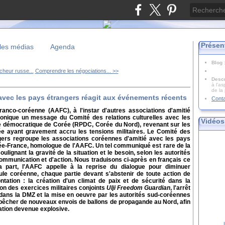
Présen
les médias
Agenda
Blog
cheur russe...
Comprendre les négociations... >>
Descr
à l'as
de la
 avec les pays étrangers réagit aux événements récents
Cont
franco-coréenne (AAFC), à l'instar d'autres associations d'amitié
ronique un message du Comité des relations culturelles avec les
Vidéos
e démocratique de Corée (RPDC, Corée du Nord), revenant sur les
e ayant gravement accru les tensions militaires. Le Comité des
ngers regroupe les associations coréennes d'amitié avec les pays
rée-France, homologue de l'AAFC. Un tel communiqué est rare de la
oulignant la gravité de la situation et le besoin, selon les autorités
ommunication et d'action. Nous traduisons ci-après en français ce
 part, l'AAFC appelle à la reprise du dialogue pour diminuer
le coréenne, chaque partie devant s'abstenir de toute action de
tation : la création d'un climat de paix et de sécurité dans la
on des exercices militaires conjoints
Ulji Freedom Guardian
, l'arrêt
 dans la DMZ et la mise en oeuvre par les autorités sud-coréennes
êcher de nouveaux envois de ballons de propagande au Nord, afin
tuation devenue explosive.