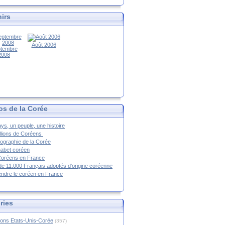
irs
Août 2006
tembre
2008
os de la Corée
ys, un peuple, une histoire
llions de Coréens
ographie de la Corée
habet coréen
Coréens en France
de 11.000 Français adoptés d'origine coréenne
ndre le coréen en France
ries
ions Etats-Unis-Corée
(357)