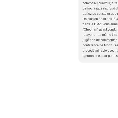
comme aujourd'hui, aux d
démocratiques au Sud de l
auriez pu constater que
l'explosion de mines le 
dans la DMZ. Vous aurie
"Cheonan" ayant conduit
relayons - au même titre
jugé bon de commenter -
conférence de Moon Jae-
procédé minable usé, mai
ignorance ou par paresse 