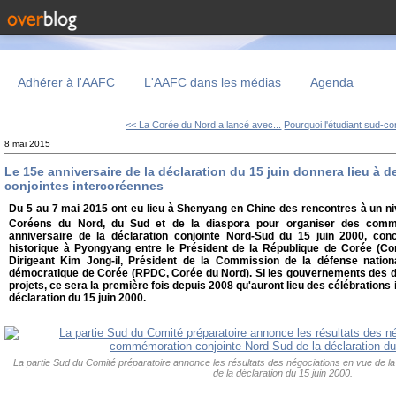
Adhérer à l'AAFC
L'AAFC dans les médias
Agenda
<< La Corée du Nord a lancé avec...
Pourquoi l'étudiant sud-co
8 mai 2015
Le 15e anniversaire de la déclaration du 15 juin donnera lieu à 
conjointes intercoréennes
Du 5 au 7 mai 2015 ont eu lieu à Shenyang en Chine des rencontres à un n
Coréens du Nord, du Sud et de la diaspora pour organiser des comm
anniversaire de la déclaration conjointe Nord-Sud du 15 juin 2000, co
historique à Pyongyang entre le Président de la République de Corée (Co
Dirigeant Kim Jong-il, Président de la Commission de la défense nation
démocratique de Corée (RPDC, Corée du Nord). Si les gouvernements des de
projets, ce sera la première fois depuis 2008 qu'auront lieu des célébratio
déclaration du 15 juin 2000.
La partie Sud du Comité préparatoire annonce les résultats des négociations en vue de
de la déclaration du 15 juin 2000.