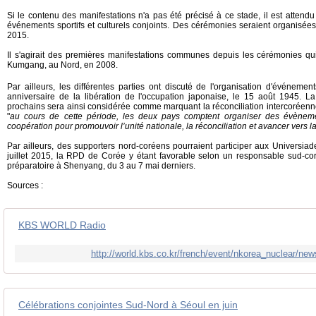
Si le contenu des manifestations n'a pas été précisé à ce stade, il est attend
événements sportifs et culturels conjoints. Des cérémonies seraient organisées 
2015.
Il s'agirait des premières manifestations communes depuis les cérémonies qu
Kumgang, au Nord, en 2008.
Par ailleurs, les différentes parties ont discuté de l'organisation d'événem
anniversaire de la libération de l'occupation japonaise, le 15 août 1945. 
prochains sera ainsi considérée comme marquant la réconciliation intercoréenn
"
au cours de cette période, les deux pays comptent organiser des évèneme
coopération pour promouvoir l’unité nationale, la réconciliation et avancer vers la
Par ailleurs, des supporters nord-coréens pourraient participer aux Universia
juillet 2015, la RPD de Corée y étant favorable selon un responsable sud-cor
préparatoire à Shenyang, du 3 au 7 mai derniers.
Sources :
KBS WORLD Radio
http://world.kbs.co.kr/french/event/nkorea_nuclear/n
Célébrations conjointes Sud-Nord à Séoul en juin