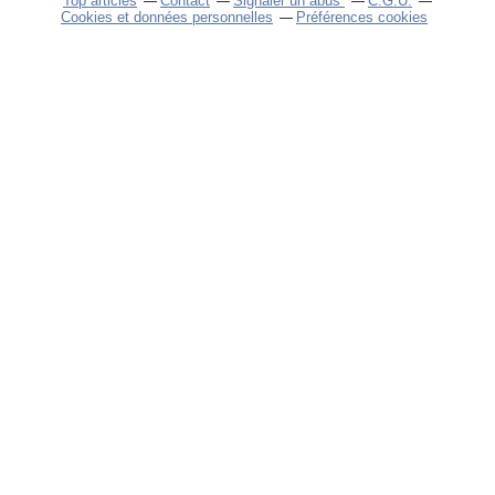
Top articles
Contact
Signaler un abus
C.G.U.
Cookies et données personnelles
Préférences cookies