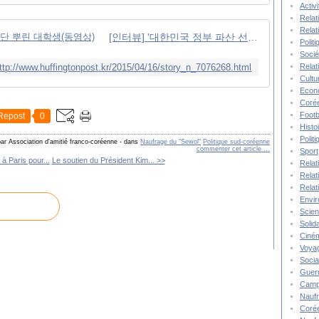
Activ
Relat
Relat
[인터뷰] '대한민국 정부 파산 선고' 전단 뿌린 대학생(동영상)
Polit
Socié
ttp://www.huffingtonpost.kr/2015/04/16/story_n_7076268.html
Relat
Cultu
Econ
Corée
Footb
Repost
0
Histo
Polit
par Association d'amitié franco-coréenne
-
dans
Naufrage du "Sewol"
Politique sud-coréenne
commenter cet article
…
Sport
à Paris pour...
Le soutien du Président Kim... >>
Relat
Relat
Relat
Envi
Scie
Solida
Ciné
Voya
Socia
Guer
Camp
Nauf
Corée