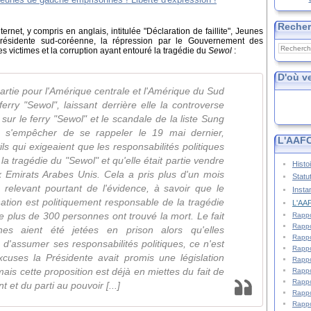
Reche
net, y compris en anglais, intitulée "Déclaration de faillite", Jeunes
résidente sud-coréenne, la répression par le Gouvernement des
es victimes et la corruption ayant entouré la tragédie du
Sewol
:
D'où v
 partie pour l'Amérique centrale et l'Amérique du Sud
erry "Sewol", laissant derrière elle la controverse
 sur le ferry "Sewol" et le scandale de la liste Sung
s'empêcher de se rappeler le 19 mai dernier,
L'AAFC
ils qui exigeaient que les responsabilités politiques
 tragédie du "Sewol" et qu'elle était partie vendre
Histo
x Emirats Arabes Unis. Cela a pris plus d'un mois
Statu
 relevant pourtant de l'évidence, à savoir que le
Insta
tion est politiquement responsable de la tragédie
L'AAF
e plus de 300 personnes ont trouvé la mort. Le fait
Rappo
Rappo
s aient été jetées en prison alors qu'elles
Rappo
d'assumer ses responsabilités politiques, ce n'est
Rappo
uses la Présidente avait promis une législation
Rappo
mais cette proposition est déjà en miettes du fait de
Rappo
Rappo
 et du parti au pouvoir [...]
Rappo
Rappo