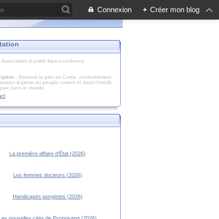
Connexion
+
Créer mon blog
tation
: Association d'amitié franco-coréenne
iption
: Soutenir la paix en Corée, conformément
piration légitime du peuple coréen et dans l’intérêt
 paix dans le monde
act
La première affaire d'État (2026)
Les femmes docteurs (2026)
Handicapés pongistes (2026)
Les nouvelles cités de Pyongyang (2026)