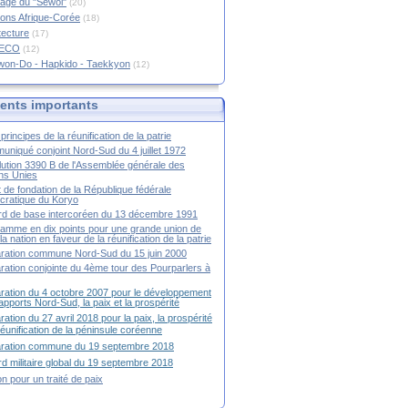
age du "Sewol"
(20)
ions Afrique-Corée
(18)
tecture
(17)
RECO
(12)
won-Do - Hapkido - Taekkyon
(12)
nts importants
principes de la réunification de la patrie
niqué conjoint Nord-Sud du 4 juillet 1972
ution 3390 B de l'Assemblée générale des
ns Unies
t de fondation de la République fédérale
ratique du Koryo
d de base intercoréen du 13 décembre 1991
amme en dix points pour une grande union de
la nation en faveur de la réunification de la patrie
ration commune Nord-Sud du 15 juin 2000
ration conjointe du 4ème tour des Pourparlers à
ration du 4 octobre 2007 pour le développement
apports Nord-Sud, la paix et la prospérité
ration du 27 avril 2018 pour la paix, la prospérité
 réunification de la péninsule coréenne
aration commune du 19 septembre 2018
d militaire global du 19 septembre 2018
ion pour un traité de paix