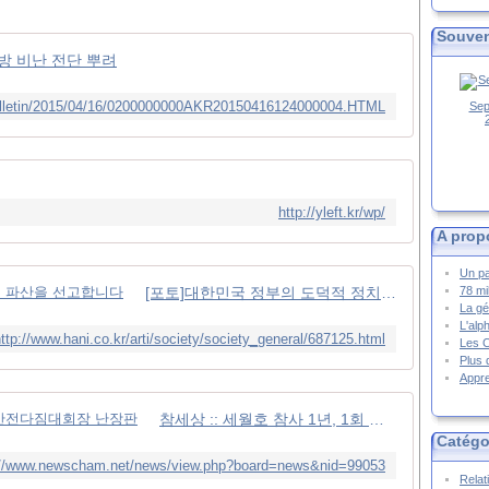
Souven
방 비난 전단 뿌려
bulletin/2015/04/16/0200000000AKR20150416124000004.HTML
Sep
http://yleft.kr/wp/
A prop
Un pa
[포토]대한민국 정부의 도덕적 정치적 파산을 선고합니다
78 mi
La gé
L'alp
ttp://www.hani.co.kr/arti/society/society_general/687125.html
Les 
Plus 
Appre
참세상 :: 세월호 참사 1년, 1회 국민안전다짐대회장 난장판
Catégo
://www.newscham.net/news/view.php?board=news&nid=99053
Relat