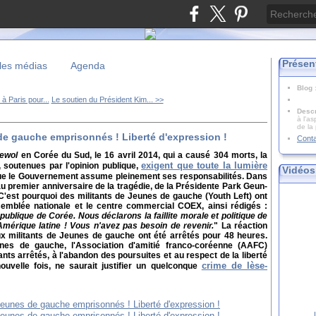
Présen
les médias
Agenda
Blog
à Paris pour...
Le soutien du Président Kim... >>
Descr
à l'as
de la
de gauche emprisonnés ! Liberté d'expression !
Cont
ewol
en Corée du Sud, le 16 avril 2014, qui a causé 304 morts, la
exigent que toute la lumière
, soutenues par l'opinion publique,
Vidéos
ue le Gouvernement assume pleinement ses responsabilités. Dans
 au premier anniversaire de la tragédie, de la Présidente Park Geun-
est pourquoi des militants de Jeunes de gauche (Youth Left) ont
semblée nationale et le centre commercial COEX, ainsi rédigés :
publique de Corée. Nous déclarons la faillite morale et politique de
mérique latine ! Vous n'avez pas besoin de revenir.
" La réaction
eux militants de Jeunes de gauche ont été arrêtés pour 48 heures.
eunes de gauche, l'Association d'amitié franco-coréenne (AAFC)
ants arrêtés, à l'abandon des poursuites et au respect de la liberté
crime de lèse-
ouvelle fois, ne saurait justifier un quelconque