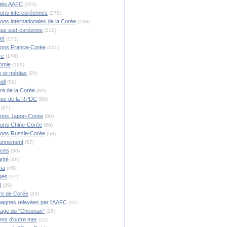
ités AAFC
(353)
ions intercoréennes
(278)
ions internationales de la Corée
(238)
ique sud-coréenne
(212)
té
(173)
ions France-Corée
(160)
re
(140)
omie
(120)
 et médias
(95)
all
(89)
ire de la Corée
(89)
ique de la RPDC
(88)
(87)
ions Japon-Corée
(80)
ions Chine-Corée
(60)
ions Russie-Corée
(58)
ronnement
(57)
nces
(50)
rité
(49)
ma
(46)
ges
(37)
l
(35)
re de Corée
(34)
agnes relayées par l'AAFC
(31)
rage du "Cheonan"
(26)
ns d'outre mer
(21)