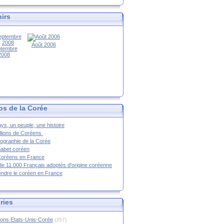
irs
Août 2006
tembre
2008
os de la Corée
ys, un peuple, une histoire
llions de Coréens
ographie de la Corée
habet coréen
Coréens en France
de 11.000 Français adoptés d'origine coréenne
ndre le coréen en France
ries
ions Etats-Unis-Corée
(357)