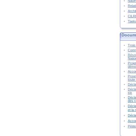
Naufr
Relat
Archi
CIL
Taek
Docume
Trois 
Commu
Résol
Natio
Proje
démoc
Accor
Progr
toute 
Décla
Décla
six
Décla
des r
Décla
et la
Décl
Accor
Pétit