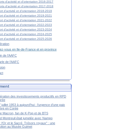
rts d'activité et d'orientation 2016-2017
rts d'activité et d'orientation 2017-2018
rt d'activité et d'orientation 2018-2019
rt d'activité et d'orientation 2019-2021
rt d'activité et d'orientation 2021-2022
rt d'activité et d'orientation 2022-2023
rt d'activité et d'orientation 2023-2024
rt d'activité et d'orientation 2024-2025
rt d'activité et d'orientation 2025-2026
ration
z-vous en Ile-de-France et en province
tin de l'AAFC
rle de l'AAFC
sion
act
ment
ération des investissements productifs en RPD
orée
 juillet 1953 à aujourd’hui : l’urgence d’une paix
itive en Corée
tte Macron, fan de K-Pop et de BTS
 Montreuil était jumelée avec Nampo
a : l'Or et le Sacré. Trésors royaux" : une
ition au Musée Guimet