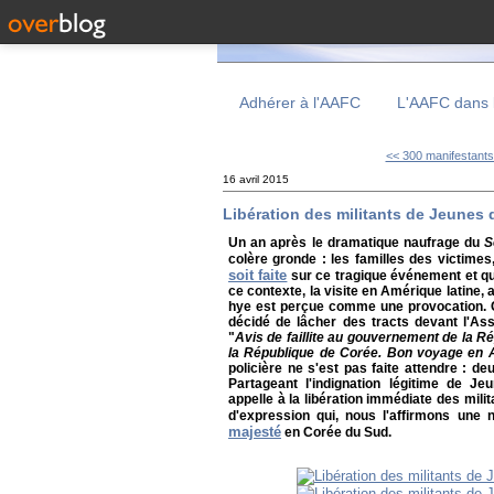
Adhérer à l'AAFC
L'AAFC dans 
<< 300 manifestants 
16 avril 2015
Libération des militants de Jeunes 
Un an après le dramatique naufrage du
S
colère gronde : les familles des victimes
soit faite
sur ce tragique événement et q
ce contexte, la visite en Amérique latine,
hye est perçue comme une provocation. C'
décidé de lâcher des tracts devant l'As
"
Avis de faillite au gouvernement de la Ré
la République de Corée. Bon voyage en A
policière ne s'est pas faite attendre : d
Partageant l'indignation légitime de J
appelle à la libération immédiate des milit
d'expression qui, nous l'affirmons une n
majesté
en Corée du Sud.