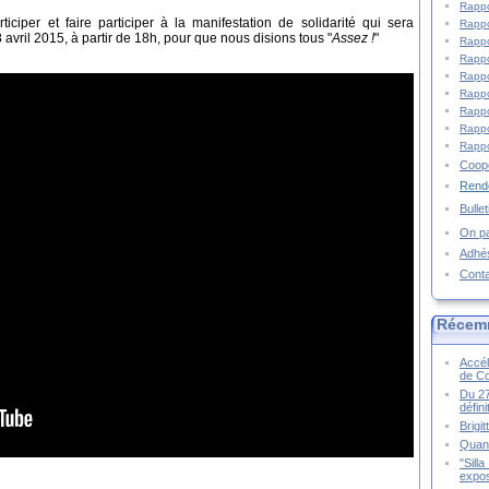
Rappo
iciper et faire participer à la manifestation de solidarité qui sera
Rappo
vril 2015, à partir de 18h, pour que nous disions tous "
Assez !
"
Rappo
Rappo
Rappo
Rappo
Rappo
Rappo
Rappo
Coopé
Rende
Bulle
On pa
Adhé
Cont
Récem
Accél
de C
Du 27
défin
Brigi
Quand
"Sill
expos