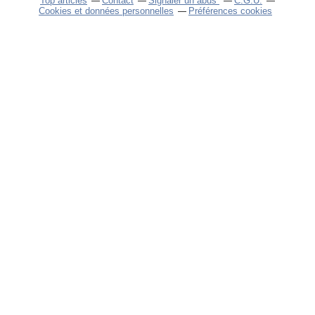
Top articles
Contact
Signaler un abus
C.G.U.
Cookies et données personnelles
Préférences cookies