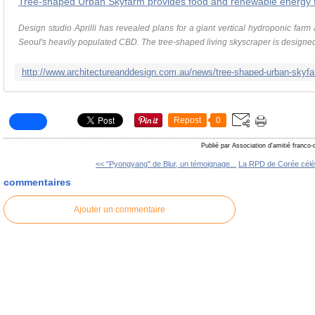
Tree-shaped Urban Skyfarm provides food and renewable energy 
Design studio Aprilli has revealed plans for a giant vertical hydroponic far
Seoul's heavily populated CBD. The tree-shaped living skyscraper is designed 
Repost
0
Publié par Association d'amitié franco
<< "Pyongyang" de Blur, un témoignage...
La RPD de Corée célèb
commentaires
Ajouter un commentaire