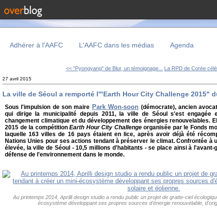
Adhérer à l'AAFC
L'AAFC dans les médias
Agenda
<< "Pyongyang" de Blur, un témoignage...
La RPD de Corée célèb
27 avril 2015
La ville de Séoul a remporté l'"Earth Hour City Challenge 2015"
Park Won-soon
Sous l'impulsion de son maire
(démocrate), ancien avocat
qui dirige la municipalité depuis 2011, la ville de Séoul s'est engagée 
changement climatique et du développement des énergies renouvelables. Elle
2015 de la compétition
Earth Hour City Challenge
organisée par le Fonds mo
laquelle 163 villes de 16 pays étaient en lice, après avoir déjà été réco
Nations Unies pour ses actions tendant à préserver le climat. Confrontée à 
élevée, la ville de Séoul - 10,5 millions d'habitants - se place ainsi à l'avan
défense de l'environnement dans le monde.
Au printemps 2014, Aprilli design studio a rendu public un projet de gratte-ciel écologiq
écosystème développant ses propres sources d'énergie renouvelable, d'origi