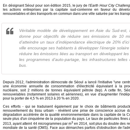
En désignant Séoul pour son édition 2015, le jury de l'
Earth Hour City Challen
les actions entreprises par la capitale sud-coréenne en faveur du dével
renouvelables et des transports en commun dans une ville saturée par les transp
Véritable modèle de développement en Asie du Sud-est, l
donne pour objectifs de réduire ses émissions de 10 mi
d’atteindre un taux d’indépendance électrique de 20% d'ici
ville encourage ses habitants à développer l’énergie solaire 
réduire les émissions liées au transport en développant les
les programmes d’auto-partage, les infrastructures telles
bus.
Depuis 2012, l'administration démocrate de Séoul a lancé l'initiative "une cent
une économie annuelle de consommation d'électricité équivalant à la prod
nucléaire, soit 2 millions de tonnes équivalent pétrole (tep). A cette fin, Sé
renouvelables (notamment solaires et aériennes), en vue d'augmenter l'indép
pour la porter de 4,5 % en 2013 à 20 % en 2020.
Ces efforts - qui se traduisent également par le choix de bâtiments produc
renouvellement du tissu urbain - révèlent une prise de conscience accrue 
dégradation accélérée de la qualité environnementale dans la capitale de la C
seule plus d'un cinquième de la population du pays. Le taux de particules fine
3
2013, ayant atteint 44 microgrammes par m
en 2014, soit plus du double des r
mondiale de la santé (OMS). Face aux démarches parfois d'obstruction de l'adm