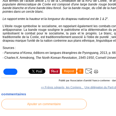
Aux termes de l'actuel article 170 de la Constitution de la RPD de Corée, "
le d
populaire démocratique de Corée est composé d'une large bande rouge bordée
bande blanche et d'une bande bleu foncé. Sur la bande rouge, du côté de la hamp
pointes dans un cercle blanc.
Le rapport entre la hauteur et la longueur du drapeau national est de 1 à 2
".
L'étoile rouge symbolise le socialisme, en rappelant également les combats cond
antijaponaise. La bande rouge souligne le patriotisme et la détermination du 
symbolisent le combat pour le socialisme, la paix et le progrès. Le blanc, qu
traditionnelle de la Corée, est traditionnellement associé à l'idée de pureté ; s
drapeau marque l'unité de la nation coréenne aux plans ethnique, linguistique et 
Sources :
-
Panorama of Korea
, éditions en langues étrangères de Pyongyang, 2013, p. 66 
- Charles K. Armstrong,
The North Korean Revolution, 1945-1950
, Cornell Univer
Repost
0
Publié par Association d'amitié franco-coréenne
-
da
<< Frères séparés, les Coréens...
Une délégation du Parti d
commentaires
Ajouter un commentaire