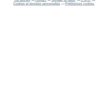
Top articles
Contact
Signaler un abus
C.G.U.
Cookies et données personnelles
Préférences cookies