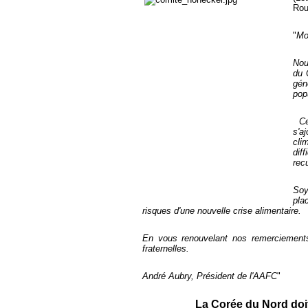
Rou
"
Mo
Nou
du 
gén
pop
C
s'a
cli
dif
rec
Soy
pla
risques d'une nouvelle crise alimentaire.
En vous renouvelant nos remerciements
fraternelles.
André Aubry, Président de l'AAFC
"
La Corée du Nord doit 