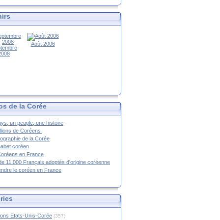
irs
Août 2006
tembre
2008
os de la Corée
ys, un peuple, une histoire
llions de Coréens
ographie de la Corée
habet coréen
Coréens en France
de 11.000 Français adoptés d'origine coréenne
ndre le coréen en France
ries
ions Etats-Unis-Corée
(357)