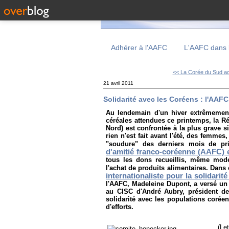
Adhérer à l'AAFC
L'AAFC dans 
<< La Corée du Sud acc
21 avril 2011
Solidarité avec les Coréens : l'AAF
Au lendemain d'un hiver extrêmement 
céréales attendues ce printemps, la 
Nord) est confrontée à la plus grave si
rien n'est fait avant l'été, des femm
"soudure" des derniers mois de pri
d'amitié franco-coréenne (AAFC) e
tous les dons recueillis, même mo
l'achat de produits alimentaires. Dans
internationaliste pour la solidarit
l'AAFC, Madeleine Dupont, a versé un
au CISC d'André Aubry, président de
solidarité avec les populations coré
d'efforts.
(Le