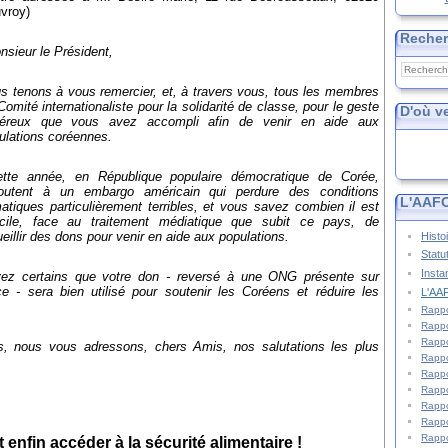
vroy)
Reche
nsieur le Président,
s tenons à vous remercier, et, à travers vous, tous les membres
Comité internationaliste pour la solidarité de classe, pour le geste
D'où v
éreux que vous avez accompli afin de venir en aide aux
ulations coréennes.
ette année, en République populaire démocratique de Corée,
joutent à un embargo américain qui perdure des conditions
L'AAFC
matiques particulièrement terribles, et vous savez combien il est
ficile, face au traitement médiatique que subit ce pays, de
ueillir des dons pour venir en aide aux populations.
Histo
Statu
Insta
ez certains que votre don - reversé à une ONG présente sur
ce - sera bien utilisé pour soutenir les Coréens et réduire les
L'AAF
Rappo
Rappo
Rappo
, nous vous adressons, chers Amis, nos salutations les plus
Rappo
Rappo
Rappo
Rappo
Rappo
Rappo
enfin accéder à la sécurité alimentaire !