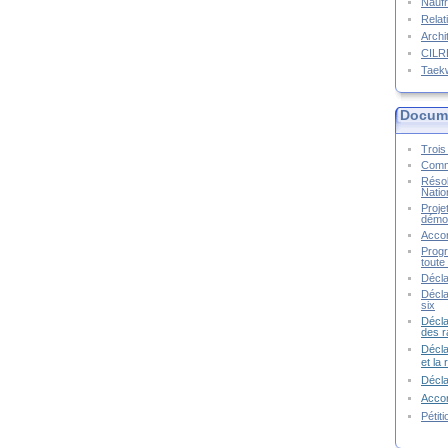
Naufr
Relat
Archi
CIL
Taek
Docume
Trois 
Commu
Résol
Natio
Proje
démoc
Accor
Progr
toute 
Décla
Décla
six
Décla
des r
Décla
et la
Décl
Accor
Pétit