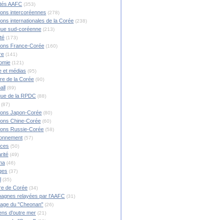
ités AAFC
(353)
ions intercoréennes
(278)
ions internationales de la Corée
(238)
ique sud-coréenne
(213)
té
(173)
ions France-Corée
(160)
re
(141)
omie
(121)
 et médias
(95)
ire de la Corée
(90)
all
(89)
ique de la RPDC
(88)
(87)
ions Japon-Corée
(80)
ions Chine-Corée
(60)
ions Russie-Corée
(58)
ronnement
(57)
nces
(50)
rité
(49)
ma
(46)
ges
(37)
l
(35)
re de Corée
(34)
agnes relayées par l'AAFC
(31)
rage du "Cheonan"
(26)
ns d'outre mer
(21)