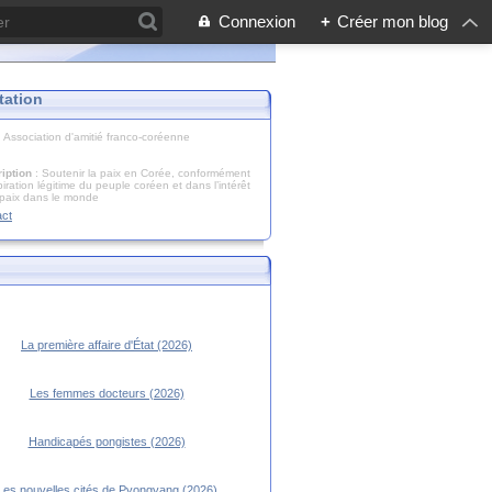
Connexion
+
Créer mon blog
tation
: Association d'amitié franco-coréenne
iption
: Soutenir la paix en Corée, conformément
piration légitime du peuple coréen et dans l’intérêt
 paix dans le monde
act
La première affaire d'État (2026)
Les femmes docteurs (2026)
Handicapés pongistes (2026)
Les nouvelles cités de Pyongyang (2026)