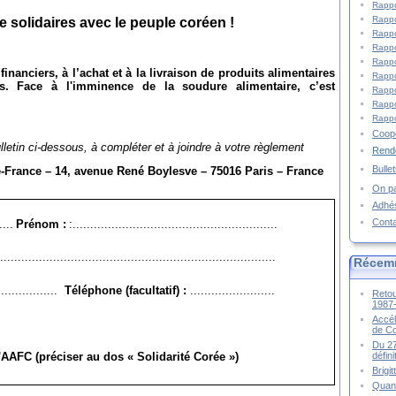
Rappo
Rappo
 solidaires avec le peuple coréen !
Rappo
Rappo
Rappo
nanciers, à l’achat et à la livraison de produits alimentaires
Rappo
s.
Face à l'imminence de la soudure alimentaire,
c’est
Rappo
Rappo
Rappo
Coopé
lletin ci-dessous, à compléter et à joindre à votre règlement
Rende
Bulle
-France – 14, avenue René Boylesve – 75016 Paris – France
On pa
Adhé
Cont
...
Prénom :
:..........................................................
...............................................................................
Récem
...............
Téléphone (facultatif) :
........................
Retou
1987
Accél
de C
Du 27
 l'AAFC (préciser au dos « Solidarité Corée »)
défin
Brigi
Quand