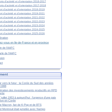
rts d'activité et d'orientation 2016-2017
rts d'activité et d'orientation 2017-2018
rt d'activité et d'orientation 2018-2019
rt d'activité et d'orientation 2019-2021
rt d'activité et d'orientation 2021-2022
rt d'activité et d'orientation 2022-2023
rt d'activité et d'orientation 2023-2024
rt d'activité et d'orientation 2024-2025
rt d'activité et d'orientation 2025-2026
ration
z-vous en Ile-de-France et en province
tin de l'AAFC
rle de l'AAFC
sion
act
ment
r vers le futur : la Corée du Sud des années
-1988
ération des investissements productifs en RPD
orée
 juillet 1953 à aujourd’hui : l’urgence d’une paix
itive en Corée
tte Macron, fan de K-Pop et de BTS
 Montreuil était jumelée avec Nampo