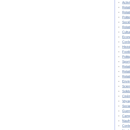
Activ
Relat
Relat
Polit
Socié
Relat
Cultu
Econ
Corée
Histo
Footb
Polit
Sport
Relat
Relat
Relat
Envi
Scie
Solida
Ciné
Voya
Socia
Guer
Camp
Nauf
Corée