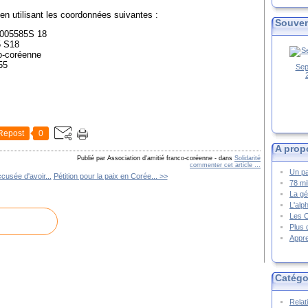
en uti
lisant les coordonnées suivantes :
Souven
005585S 18
5 S18
o-coréenne
55
Sep
Repost
0
A prop
Publié par Association d'amitié franco-coréenne
-
dans
Solidarité
commenter cet article
…
Un pa
usée d'avoir...
Pétition pour la paix en Corée... >>
78 mi
La gé
L'alp
Les 
Plus 
Appre
Catégo
Relat