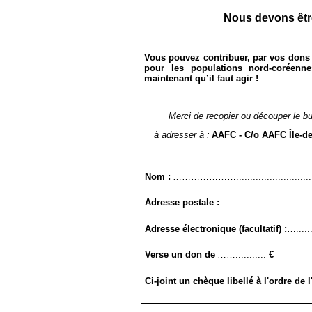
Nous devons être
Vous pouvez contribuer, par vos dons fi
pour les populations nord-coréenne
maintenant qu’il faut agir
!
Merci de recopier ou découper le bu
à adresser à :
AAFC - C/o AAFC Île-de
Nom :
…………………............................
Adresse postale :
...........................
......
Adresse électronique (facultatif) :
….......
Verse un don de
……...........
€
Ci-joint un chèque libellé à l'ordre de