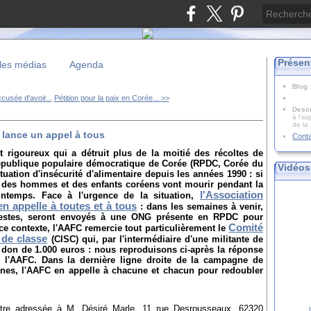
Présen
les médias
Agenda
Blog
usée d'avoir...
Pétition pour la paix en Corée... >>
Descr
à l'as
de la
C lance un appel à tous
Cont
rigoureux qui a détruit plus de la moitié des récoltes de
République populaire démocratique de Corée (RPDC, Corée du
Vidéos
tuation d'insécurité d'alimentaire depuis les années 1990 : si
es, des hommes et des enfants coréens vont mourir pendant la
l'Association
ntemps. Face à l'urgence de la situation,
n appelle à toutes et à tous
: dans les semaines à venir,
destes, seront envoyés à une ONG présente en RPDC pour
Comité
 ce contexte, l'AAFC remercie tout particulièrement le
é de classe
(CISC) qui, par l'intermédiaire d'une militante de
 don de 1.000 euros : nous reproduisons ci-après la réponse
 l'AAFC. Dans la dernière ligne droite de la campagne de
ennes, l'AAFC en appelle à chacune et chacun pour redoubler
ttre adressée à M. Désiré Marle, 11 rue Desrousseaux, 62320