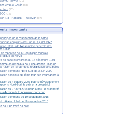
age du "Sewol"
(20)
ions Afrique-Corée
(18)
tecture
(17)
RECO
(12)
won-Do - Hapkido - Taekkyon
(12)
nts importants
principes de la réunification de la patrie
niqué conjoint Nord-Sud du 4 juillet 1972
ution 3390 B de l'Assemblée générale des
ns Unies
t de fondation de la République fédérale
ratique du Koryo
d de base intercoréen du 13 décembre 1991
amme en dix points pour une grande union de
la nation en faveur de la réunification de la patrie
ration commune Nord-Sud du 15 juin 2000
ration conjointe du 4ème tour des Pourparlers à
ration du 4 octobre 2007 pour le développement
apports Nord-Sud, la paix et la prospérité
ration du 27 avril 2018 pour la paix, la prospérité
 réunification de la péninsule coréenne
aration commune du 19 septembre 2018
d militaire global du 19 septembre 2018
ion pour un traité de paix