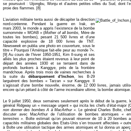
se poursuivit : Uijongbu, Wonju et d’autres petites villes du Sud, dont l’
proie des flammes.
[
8
]
L’aviation militaire tenta aussi de décapiter la direction
nord-coréenne. Pendant la guerre en Irak, en
mars 2003, le monde a appris l’existence de la bombe
surnommée « MOAB » (
Mother of all bombs,
Mère de
toutes les bombes), pesant 21 500 livres et d’une
capacité explosive de 18 000 livres de TNT.
Newsweek
en publia une photo en couverture, sous le
titre « Pourquoi l’Amérique fait-elle peur au monde ?».
[
9
]
Au cours de l’hiver 1950-1951, Kim Il-sung et ses
alliés les plus proches étaient revenus à leur point de
départ des années 1930 et se terraient dans de
profonds bunkers à Kanggye, près de la frontière
mandchoue. Après trois mois de vaines recherches à
la suite du
débarquement d’Inchon
, les B-29
larguèrent des bombes « Tarzan » sur Kanggye. Il
s’agissait d’une bombe nouvelle, énorme, de 12 000 livres, jamais utilis
encore qu’un pétard à côté de l’arme incendiaire ultime, la bombe atomique.
Le 9 juillet 1950, deux semaines seulement après le début de la guerre, 
général Ridgway un « message urgent » qui incita les chefs d’état-major
non donner des bombes A à MacArthur ».
Le général Charles Bolte, chef
discuter avec MacArthur de l’utilisation de bombes atomiques
« en
terrestres ».
Bolte estimait qu’on pouvait réserver de 10 à 20 bombes a
capacités militaires globales des Etats-Unis s’en trouvent affectées
« outr
à Bolte une utilisation tactique des armes atomiques et lui donna un aperç