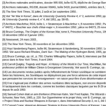
[
3
] Archives nationales américaines, dossier 995 000, boîte 6175, dépêche de George Barre
[
4
] Archives nationales, RG338, dossier KMAG, boîte 5418, journal KMAG, entrées des 6, 1
[
5
]
The New York Times,
31 juillet, 2 août et 1er septembre 1950.
[
6
] Voir "Air War in Korea", dans
Air University Quarterly Review
4,
n° 2, automne 1950, pp.
Air University Quartely review
4,
n° 4, été 1951, pp. 58-65.
[
7
] Archives MacArthur, RG6, boîte 1, « Stratemeyer à MacArthur », 8 novembre 1950 ; Pu
n° 84072, « Bouchier aux chefs d’état-major », 6 novembre 1950 ; pièce no 84073, 25 nov
[
8
] Bruce Cumings,
The Origins of the Korean War,
tome II, Princeton University Press, 19
13 décembre 1950 et 3 janvier 1951.
[
9
]
Newsweek,
24 mars 2003.
[
10
]
The New York Times,
30 novembre et 1er décembre 1950.
[
11
] Hoyt Vandenberg Papers, boîte 86, Stratemeyer à Vandenberg, 30 novembre 1950 ;
1950. Voir aussi Richard Rhodes,
Dark Sun : The Making of the Hydrogen Bomb,
1955, pp
[
12
] Bruce Cumings,
op. cit.,
p. 750. Charles Willoughby Papers, boîte 8, interviews par B
parus dans le
New York Times,
9 avril 1964.
[
13
] Carroll Quigley,
Tragedy and Hope : A History of the World in Our Time,
MacMillan, New
professeur préféré de William Clinton à Georgetown University. Voir aussi B. Cumings,
op. 
[
14
] Les documents rendus publics après l’effondrement de l’Union soviétique ne semblent 
Selon les historiens, les Soviétiques ne déployèrent pas une force aérienne de cette impor
que pensaient les services de renseignement – en raison peut-être d’une désinformation eff
[
15
] Il ne s’agissait pas d’utiliser des armes nucléaires dites tactiques, non encore disponib
IV tactiquement dans les combats, comme les bombes classiques larguées par les B-29 ava
depuis fin août 1950.
[
16
] Samuel Cohen était un ami d’enfance d’Herman Kahn. Voir Fred Kaplan,
The Wizards 
Schuster, New York, 1983, p. 220. Sur Oppenheimer et le projet Vista, voir B. Cumings,
op.
« Project Vista and Nuclear Weapons in Europe », dans
International Security
2, no 1, été 
[
17
] Conrad Crane,
American Airpower Strategy in Korea,
University Press of Kansas,
Lawr