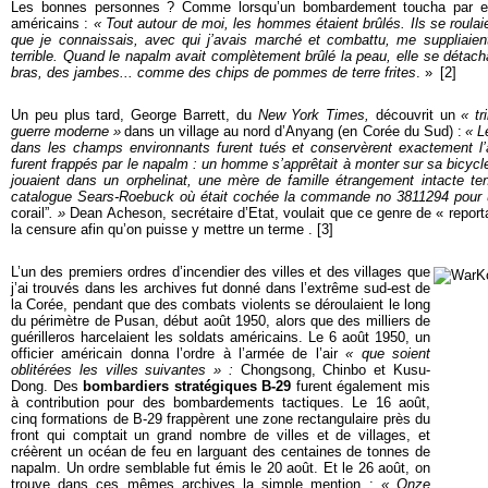
Les bonnes personnes ? Comme lorsqu’un bombardement toucha par er
américains :
« Tout autour de moi, les hommes étaient brûlés. Ils se roul
que je connaissais, avec qui j’avais marché et combattu, me suppliaient 
terrible. Quand le napalm avait complètement brûlé la peau, elle se détac
bras, des jambes... comme des chips de pommes de terre frites
. »
[
2]
Un peu plus tard, George Barrett, du
New York Times,
découvrit un
« tr
guerre moderne »
dans un village au nord d’Anyang (en Corée du Sud) :
« L
dans les champs environnants furent tués et conservèrent exactement l’a
furent frappés par le napalm : un homme s’apprêtait à monter sur sa bicycl
jouaient dans un orphelinat, une mère de famille étrangement intacte t
catalogue Sears-Roebuck où était cochée la commande no 3811294 pour
corail”
. »
Dean Acheson, secrétaire d’Etat, voulait que ce genre de « reporta
la censure afin qu’on puisse y mettre un terme
. [3]
L’un des premiers ordres d’incendier des villes et des villages que
j’ai trouvés dans les archives fut donné dans l’extrême sud-est de
la Corée, pendant que des combats violents se déroulaient le long
du périmètre de Pusan, début août 1950, alors que des milliers de
guérilleros harcelaient les soldats américains. Le 6 août 1950, un
officier américain donna l’ordre à l’armée de l’air
« que soient
oblitérées les villes suivantes » :
Chongsong, Chinbo et Kusu-
Dong. Des
bombardiers stratégiques
B-29
furent également mis
à contribution pour des bombardements tactiques. Le 16 août,
cinq formations de B-29 frappèrent une zone rectangulaire près du
front qui comptait un grand nombre de villes et de villages, et
créèrent un océan de feu en larguant des centaines de tonnes de
napalm. Un ordre semblable fut émis le 20 août. Et le 26 août, on
trouve dans ces mêmes archives la simple mention :
« Onze