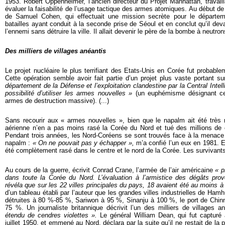
1953. Robert Oppenheimer, l’ancien directeur du Projet Manhattan, travaill
évaluer la faisabilité de l’usage tactique des armes atomiques. Au début
de Samuel Cohen, qui effectuait une mission secrète pour le départem
batailles ayant conduit à la seconde prise de Séoul et en conclut qu’il dev
l’ennemi sans détruire la ville. Il allait devenir le père de la bombe à neutron
Des milliers de villages anéantis
Le projet nucléaire le plus terrifiant des Etats-Unis en Corée fut probabl
Cette opération semble avoir fait partie d’un projet plus vaste portant s
département de la Défense et l’exploitation clandestine par la Central Inte
possibilité d’utiliser les armes nouvelles »
(un euphémisme désignant ce 
armes de destruction massive). (...)
Sans recourir aux « armes nouvelles », bien que le napalm ait été très n
aérienne n’en a pas moins rasé la Corée du Nord et tué des millions de ci
Pendant trois années, les Nord-Coréens se sont trouvés face à la menace q
napalm :
« On ne pouvait pas y échapper »,
m’a confié l’un eux en 1981. E
été complètement rasé dans le centre et le nord de la Corée. Les survivants 
Au cours de la guerre, écrivit Conrad Crane, l’armée de l’air américaine
« p
dans toute la Corée du Nord. L’évaluation à l’armistice des dégâts pr
révéla que sur les 22 villes principales du pays, 18 avaient été au moins à
d’un tableau établi par l’auteur que les grandes villes industrielles de H
détruites à 80 %-85 %, Sariwon à 95 %, Sinanju à 100 %, le port de Ch
75 %. Un journaliste britannique décrivit l’un des milliers de villages
étendu de cendres violettes ».
Le général William Dean, qui fut capturé a
juillet 1950, et emmené au Nord, déclara par la suite qu’il ne restait de la p