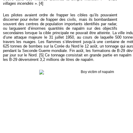
villages incendiés
».
[
4]
Les pilotes avaient ordre de frapper les cibles qu’ils pouvaient
discerner pour éviter de frapper des civils, mais ils bombardaient
souvent des centres de population importants identifiés par radar,
ou larguaient d’énormes quantités de napalm sur des objectifs
secondaires lorsque la cible principale ne pouvait être atteinte. La ville ind
d’une attaque majeure le 31 juillet 1950, au cours de laquelle 500 ton
travers les nuages. Les flammes s’élevèrent jusqu’à une centaine de mèt
625 tonnes de bombes sur la Corée du Nord le 12 août, un tonnage qui aurai
pendant la Seconde Guerre mondiale. Fin août, les formations de B-29 dé
par jour sur le Nord. [
5
]
Ce tonnage consistait en grande partie en napalm p
les B-29 déversèrent 3,2 millions de litres de napalm.