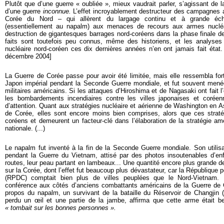
Plutôt que d’une guerre « oubliée », mieux vaudrait parler, s’agissant de 
d’une guerre
inconnue.
L’effet incroyablement destructeur des campagnes a
Corée du Nord – qui allèrent du largage continu et à grande éch
(essentiellement au napalm) aux menaces de recours aux armes nucléa
destruction de gigantesques barrages nord-coréens dans la phase finale de 
faits sont toutefois peu connus, même des historiens, et les analyses
nucléaire nord-coréen ces dix dernières années n’en ont jamais fait état.
décembre 2004]
La Guerre de Corée passe pour avoir été limitée, mais elle ressembla fort
Japon impérial pendant la Seconde Guerre mondiale, et fut souvent men
militaires américains. Si les attaques d’Hiroshima et de Nagasaki ont fait
les bombardements incendiaires contre les villes japonaises et coré
d’attention. Quant aux stratégies nucléaire et aérienne de Washington en A
de Corée, elles sont encore moins bien comprises, alors que ces stratég
coréens et demeurent un facteur-clé dans l’élaboration de la stratégie am
nationale. (...)
Le napalm fut inventé à la fin de la Seconde Guerre mondiale. Son utilis
pendant la Guerre du Vietnam, attisé par des photos insoutenables d’enf
routes, leur peau partant en lambeaux... Une quantité encore plus grande 
sur la Corée, dont l’effet fut beaucoup plus dévastateur, car la République
(RPDC) comptait bien plus de villes peuplées que le Nord-Vietnam. E
conférence aux côtés d’anciens combattants américains de la Guerre de 
propos du napalm, un survivant de la bataille du Réservoir de Changjin (
perdu un œil et une partie de la jambe, affirma que cette arme était bel
« tombait sur les bonnes personnes ».