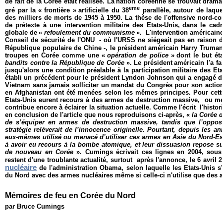
de fait de la Corée était réalisée. La
nation coréenne se trouvait dram
eme
gré par la
« frontière »
artificielle du 38
parallèle, autour de laque
des milliers de morts de 1945 à 1950. La thèse de l'offensive nord-co
de prétex
te à une intervention militaire des Etats-Unis,
dans le cadr
globale de
«
refoulement du communisme
».
L'intervention américain
Conseil de sécurité de l'ONU - où l'URSS ne siégeait pas en raison d
République populaire de Chine -, le
président américain Harry Truma
troupes en Corée comme une
«
opération de police
»
dont le but ét
bandits contre la République de Corée
»
. Le président
américain l'a f
jusqu'alors une condition préalable à la participation militaire des Etat
établi un précédent pour le président Lyndon Johnson qui a engagé d
Vietnam sans jamais solliciter un mandat du Congrès pour son actio
en Afghanistan ont été menées selon les mêmes principes. Pour cett
Etats-Unis eurent recours à des armes de destruction massive, ou men
contribue encore à éclairer la situation actuelle. Comme l'écrit l'his
en conclusion de l'article que nous reproduisons ci-après,
«
la Corée d
de s’équiper en armes de destruction massive, tandis que l’oppos
stratégie relèverait de l’innocence originelle. Pourtant, depuis les a
eux-mêmes utilisé ou menacé d’utiliser ces armes en Asie du Nord-Est
à avoir eu recours à la bombe atomique, et leur dissuasion repose s
de nouveau en Corée
». Cumings écrivait ces lignes en 2004, sous 
restent d'une troublante actualité, surtout après l'annonce, le 6 avril 
nucléaire
de l'administration Obama, selon laquelle les Etats-Unis s'
du Nord avec des armes nucléaires même si celle-ci n'utilise que des
Mémoires de feu en Corée du Nord
par Bruce Cumings