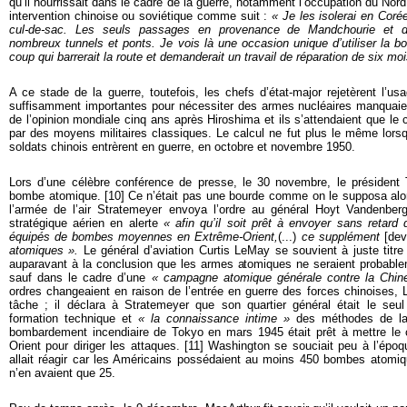
qu’il nourrissait dans le cadre de la guerre, notamment l’occupation du Nord 
intervention chinoise ou soviétique comme suit :
« Je les isolerai en Coré
cul-de-sac. Les seuls passages en provenance de Mandchourie et d
nombreux tunnels et ponts. Je vois là une occasion unique d’utiliser la 
coup qui barrerait la route et demanderait un travail de réparation de six moi
A ce stade de la guerre, toutefois, les chefs d’état-major rejetèrent l’u
suffisamment importantes pour nécessiter des armes nucléaires manquaient
de l’opinion mondiale cinq ans après Hiroshima et ils s’attendaient que le 
par des moyens militaires classiques. Le calcul ne fut plus le même lors
soldats chinois entrèrent en guerre, en octobre et novembre 1950.
Lors d’une célèbre conférence de presse, le 30 novembre, le président
bombe atomique. [
10
]
Ce n’était pas une bourde comme on le supposa alor
l’armée de l’air Stratemeyer envoya l’ordre au général Hoyt Vandenb
stratégique aérien en alerte
« afin qu’il soit prêt à envoyer sans retard
équipés de bombes moyennes en Extrême-Orient,
(...)
ce supplément
[dev
atomiques ».
Le général d’aviation Curtis LeMay se souvient à juste titr
auparavant à la conclusion que les armes atomiques ne seraient probab
sauf dans le cadre d’une
« campagne atomique générale contre la Chin
ordres changeaient en raison de l’entrée en guerre des forces chinoises, 
tâche ; il déclara à Stratemeyer que son quartier général était le seul 
formation technique et
« la connaissance intime »
des méthodes de lar
bombardement incendiaire de Tokyo en mars 1945 était prêt à mettre le
Orient pour diriger les attaques. [
11
]
Washington se souciait peu à l’ép
allait réagir car les Américains possédaient au moins 450 bombes atomiq
n’en avaient que 25.