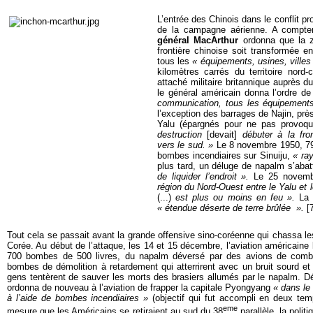
L’entrée des Chinois dans le conflit 
de la campagne aérienne. A compte
général MacArthur
ordonna que la zo
frontière chinoise soit transformée en
tous les
« équipements, usines, villes 
kilomètres carrés du territoire nor
attaché militaire britannique auprès d
le général américain donna l’ordre d
communication, tous les équipements,
l’exception des barrages de Najin, près
Yalu (épargnés pour ne pas provoq
destruction
[devait]
débuter à la fro
vers le sud. »
Le 8 novembre 1950, 79
bombes incendiaires sur Sinuiju,
« ra
plus tard, un déluge de napalm s’aba
de liquider l’endroit ».
Le 25 novem
région du Nord-Ouest entre le Yalu et
(...)
est plus ou moins en feu ».
La z
« étendue déserte de terre brûlée ».
[7
Tout cela se passait avant la grande offensive sino-coréenne qui chassa le
Corée. Au début de l’attaque, les 14 et 15 décembre, l’aviation américai
700 bombes de 500 livres, du napalm déversé par des avions de comb
bombes de démolition à retardement qui atterrirent avec un bruit sourd et
gens tentèrent de sauver les morts des brasiers allumés par le napalm. Dé
ordonna de nouveau à l’aviation de frapper la capitale Pyongyang
« dans le 
à l’aide de bombes incendiaires »
(objectif qui fut accompli en deux tem
eme
mesure que les Américains se retiraient au sud du 38
parallèle, la politi