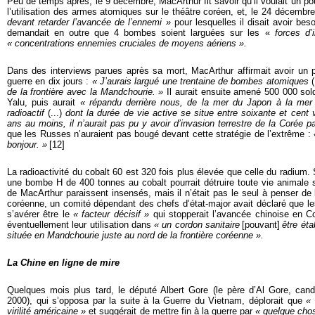
Peu de temps après, le 9 décembre, MacArthur fit savoir qu’il voulait un po
l’utilisation des armes atomiques sur le théâtre coréen, et, le 24 décembr
devant retarder l’avancée de l’ennemi »
pour lesquelles il disait avoir be
demandait en outre que 4 bombes soient larguées sur les «
forces d’
« concentrations ennemies cruciales de moyens aériens ».
Dans des interviews parues après sa mort, MacArthur affirmait avoir un p
guerre en dix jours :
« J’aurais largué une trentaine de bombes atomiques
(
de la frontière avec la Mandchourie. »
Il aurait ensuite amené 500 000 sold
Yalu, puis aurait
« répandu derrière nous, de la mer du Japon à la mer 
radioactif
(...)
dont la durée de vie active se situe entre soixante et cent
ans au moins, il n’aurait pas pu y avoir d’invasion terrestre de la Corée pa
que les Russes n’auraient pas bougé devant cette stratégie de l’extrême :
bonjour
. »
[
12]
La radioactivité du cobalt 60 est 320 fois plus élevée que celle du radium. S
une bombe H de 400 tonnes au cobalt pourrait détruire toute vie animale su
de MacArthur paraissent insensés, mais il n’était pas le seul à penser de l
coréenne, un comité dépendant des chefs d’état-major avait déclaré que l
s’avérer être le
« facteur décisif »
qui stopperait l’avancée chinoise en C
éventuellement leur utilisation dans
« un cordon sanitaire
[pouvant]
être ét
a
située en Mandchourie juste au nord de la frontière coréenne ».
La Chine en ligne de mire
Quelques mois plus tard, le député Albert Gore (le père d’Al Gore, ca
2000), qui s’opposa par la suite à la Guerre du Vietnam, déplorait que
« 
virilité américaine »
et suggérait de mettre fin à la guerre par
« quelque cho