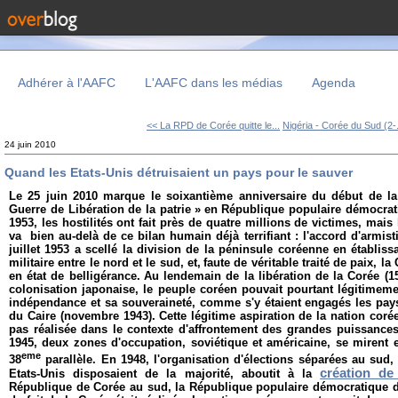
Adhérer à l'AAFC
L'AAFC dans les médias
Agenda
<< La RPD de Corée quitte le...
Nigéria - Corée du Sud (2-.
24 juin 2010
Quand les Etats-Unis détruisaient un pays pour le sauver
Le 25 juin 2010 marque le soixantième anniversaire du début de l
Guerre de Libération de la patrie
»
en République populaire démocrat
1953, les hostilités ont fait près de quatre millions de victimes, mais l
va bien au-delà de ce bilan humain déjà terrifiant : l
'accord d'armis
juillet 1953 a scellé la division de la péninsule coréenne en établis
militaire entre le nord et le sud, et,
f
aute de véritable traité de paix, la
en état de belligérance.
Au lendemain de la libération de la Corée (1
colonisation japonaise, le peuple coréen pouvait pourtant légitimem
indépendance et sa souveraineté, comme s'y étaient engagés les pays
du Caire (novembre 1943).
Cette légitime aspiration de la nation co
pas réalisée dans le contexte d'affrontement des grandes puissance
1945, d
eux zones d'occupation, soviétique et américaine, se mirent 
eme
38
parallèle
. En 1948, l'organisation d'élections séparées au sud,
création de
Etats-Unis disposaient de la majorité, aboutit à la
République de Corée au sud, la République populaire démocratique 