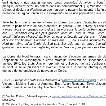
qu’il vit que
« des gravats ou des ruines couvertes de neige ».
Tous le
presque, avaient perdu un parent dans un bombardement.
[
17
]
Winston Chu
s’émut et déclara à Washington que, lorsque le napalm fut inventé à la fin
personne n’imaginait qu’on en
« aspergerait »
toute une population civile. [
1
Telle fut la « guerre limitée » livrée en Corée. En guise d’épitaphe à cet
citons le point de vue de son architecte, le général Curtis LeMay, qui décla
« Nous avons en quelque sorte glissé un mot sous la porte du Pentagone d
bas
(...)
incendier cinq des plus grandes villes de Corée du Nord – elles
devrait régler les choses.” Eh bien, on nous a répondu par des cris –
“Vous 
et
“c’est trop horrible”
. Pourtant, en trois ans
(...),
nous avons incendié to
Nord de même qu’en Corée du Sud
(...).
Sur trois ans, on arrive à le fa
quelques personnes pour régler le problème, beaucoup ne peuvent pas l’en
La Corée du Nord tenterait, sans raison, de s’équiper en armes de de
l’opposition de Washington à cette stratégie relèverait de l’innocence o
années 1940, les Etats-Unis ont eux-mêmes utilisé ou menacé d’utiliser 
Ils sont la seule puissance à avoir eu recours à la bombe atomique, et
menace de les employer de nouveau en Corée.
université de Chicago
Bruce Cumings est professeur d’histoire à l’
. Il est
Visions : Making Sense of American-East Asian Relations
, Duke Univers
North Korea, Another Country
,The New Press, New York, 2004.
Les armes biologiques de la Guerre de C
[
1
] Stephen Endicott, Edward Hagerman, «
juillet 1999.
[
2
] Cité dans Clay Blair,
Forgotten War,
Random House,
New York, 1989.