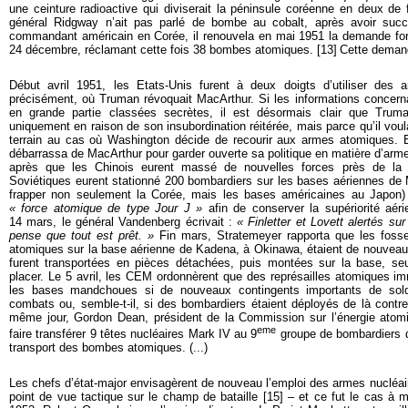
une ceinture radioactive qui diviserait la péninsule coréenne en deux de
général Ridgway n’ait pas parlé de bombe au cobalt, après avoir suc
commandant américain en Corée, il renouvela en mai 1951 la demande fo
24 décembre, réclamant cette fois 38 bombes atomiques. [
13
]
Cette demand
Début avril 1951, les Etats-Unis furent à deux doigts d’utiliser de
précisément, où Truman révoquait MacArthur. Si les informations concer
en grande partie classées secrètes, il est désormais clair que Trum
uniquement en raison de son insubordination réitérée, mais parce qu’il vou
terrain au cas où Washington décide de recourir aux armes atomiques. 
débarrassa de MacArthur pour garder ouverte sa politique en matière d’ar
après que les Chinois eurent massé de nouvelles forces près de la f
Soviétiques eurent stationné 200 bombardiers sur les bases aériennes de 
frapper non seulement la Corée, mais les bases américaines au Japon)
« force atomique de type Jour J »
afin de conserver la supériorité aéri
14 mars, le général Vandenberg écrivait :
« Finletter et Lovett alertés s
pense que tout est prêt. »
Fin mars, Stratemeyer rapporta que les fos
atomiques sur la base aérienne de Kadena, à Okinawa, étaient de nouveau
furent transportées en pièces détachées, puis montées sur la base, seu
placer. Le 5 avril, les CEM ordonnèrent que des représailles atomiques i
les bases mandchoues si de nouveaux contingents importants de solda
combats ou, semble-t-il, si des bombardiers étaient déployés de là contr
même jour, Gordon Dean, président de la Commission sur l’énergie atomiq
eme
faire transférer 9 têtes nucléaires Mark IV au 9
groupe de bombardiers de 
transport des bombes atomiques. (...)
Les chefs d’état-major envisagèrent de nouveau l’emploi des armes nucléair
point de vue tactique sur le champ de bataille [
15]
– et ce fut le cas à m