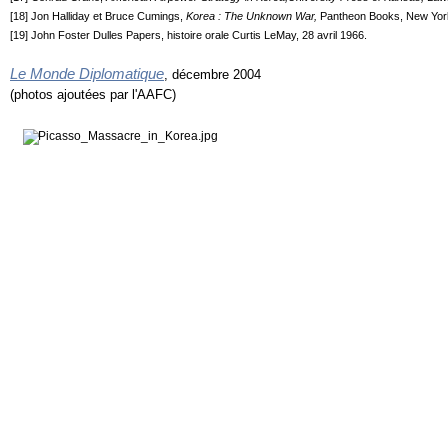
[
18
] Jon Halliday et Bruce Cumings,
Korea : The Unknown War,
Pantheon Books, New York
[
19
] John Foster Dulles Papers, histoire orale Curtis LeMay, 28 avril 1966.
Le Monde Diplomatique
, décembre 2004
(photos ajoutées par l'AAFC)