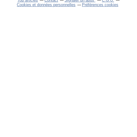
Top articles
Contact
Signaler un abus
C.G.U.
Cookies et données personnelles
Préférences cookies