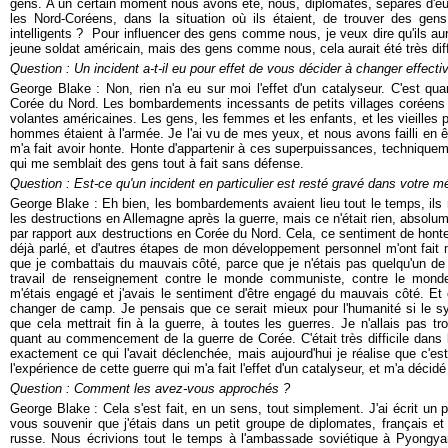
gens. A un certain moment nous avons été, nous, diplomates, séparés d'eux. I
les Nord-Coréens, dans la situation où ils étaient, de trouver des ge
intelligents ? Pour influencer des gens comme nous, je veux dire qu'ils aur
jeune soldat américain, mais des gens comme nous, cela aurait été très diff
Question : Un incident a-t-il eu pour effet de vous décider à changer effec
George Blake : Non, rien n'a eu sur moi l'effet d'un catalyseur. C'est qua
Corée du Nord. Les bombardements incessants de petits villages coréens 
volantes américaines. Les gens, les femmes et les enfants, et les vieilles
hommes étaient à l'armée. Je l'ai vu de mes yeux, et nous avons failli en
m'a fait avoir honte. Honte d'appartenir à ces superpuissances, technique
qui me semblait des gens tout à fait sans défense.
Question : Est-ce qu'un incident en particulier est resté gravé dans votre
George Blake : Eh bien, les bombardements avaient lieu tout le temps, ils 
les destructions en Allemagne après la guerre, mais ce n'était rien, absolume
par rapport aux destructions en Corée du Nord. Cela, ce sentiment de honte
déjà parlé, et d'autres étapes de mon développement personnel m'ont fait m
que je combattais du mauvais côté, parce que je n'étais pas quelqu'un de
travail de renseignement contre le monde communiste, contre le monde 
m'étais engagé et j'avais le sentiment d'être engagé du mauvais côté. Et c
changer de camp. Je pensais que ce serait mieux pour l'humanité si le s
que cela mettrait fin à la guerre, à toutes les guerres. Je n'allais pas tr
quant au commencement de la guerre de Corée. C'était très difficile dans l
exactement ce qui l'avait déclenchée, mais aujourd'hui je réalise que c'es
l'expérience de cette guerre qui m'a fait l'effet d'un catalyseur, et m'a décidé
Question : Comment les avez-vous approchés ?
George Blake : Cela s'est fait, en un sens, tout simplement. J'ai écrit un
vous souvenir que j'étais dans un petit groupe de diplomates, français et b
russe. Nous écrivions tout le temps à l'ambassade soviétique à Pyongya