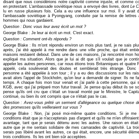
disant que nous considérions notre captivité comme injuste, et comme cont
en protestant. L'ambassade soviétique nous a envoyé des livres, dont
Le C
lu en russe plusieurs fois. Cela a eu une influence sur moi. Il y avai
l'ambassade soviétique à Pyongyang, conduite par la remise de lettres
hommes qui nous gardaient.
Question : Donc vous leur avez écrit un mot ?
George Blake : Je leur ai écrit un mot. C'est exact.
Question : Comment ont-ils répondu ?
George Blake : Ils m'ont répondu environ un mois plus tard, je ne sais p
après, j'ai été appelé à me rendre dans une ville proche, qui était enti
maisons restaient debout. Dans une de ces maisons, j'ai rencontré mon homm
expliqué ma situation. Alors que je lui ai dit que s'il voulait que je contin
appeler les autres personnes, car nous étions trois Britanniques et quatre Fr
appelé, cela soulèverait des doutes et semblerait très étrange. Donc 
personne a été appelée à son tour ; il y a eu des discussions sur les rais
avait alors l'appel de Stockholm, qu'on leur a demandé de signer. Ils ne fa
temps. A chaque fois mon tour venait et j'ai parlé à cette personne, qui s
KGB, avec qui j'ai préparé mon futur travail. Je pense qu'au début ils se 
pense qu'ils ont cru que c'était un travail monté par le Ministre, le Capi
continué, ou bien ils ont compris que ce n'était pas le cas.
Question : Avez-vous prêté un serment d'allégeance ou quelque chose de 
des promesses qu'ils veilleraient sur vous ?
George Blake : Non, j'ai posé moi-même quatre conditions. Si je me 
conditions était que je n'accepterais pas d'argent et qu'ils ne m'en offriraien
avantage, tant que je serais détenu avec les autres. Une raison en était
autre que je me sentais solidaire de mes camarades de captivité. La troi
serais pas libéré avant les autres, ce qui était, encore, une sécurité éléme
trois conditions. Ils les ont bien sûr acceptées.