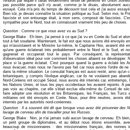
l'endroit par lequel il fallait évidemment tenter de pénétrer en Union Soviétiq
pas possible parce qu'il n'y avait, comme je le disais, absolument auc
essayé. Cela m'a pris du temps de découvrir tout cela et j'ai aussi essay
Bien sûr, je devais connaître la situation politique au Sud. Selon moi, le Pr
fasciste et son entourage était, à mon sens, composé de fascistes. C'est
sympathie pour le Nord, tout en connaissant vraiment très peu de choses.
Question : Comme ce que vous avez vu au Sud ?
George Blake : Eh bien, j'ai pensé à ce que j'ai vu en Corée du Sud et alor
tout à fait soudaine. Maintenant, le fait est que nous avions été envoyés 
qui m'assistaient et le Ministre lui-même, le Capitaine Hoo, avaient été e
qu'une guerre éclaterait très probablement entre le Nord et le Sud, et n
gagnerait et occuperait tout le pays. Par conséquent, la représenta
d'observation idéal pour voir comment les choses allaient se développer. N
place si la guerre éclatait. C'est pourquoi quand la guerre a éclaté les
nous évacuer, mais nous ne l'avons pas fait car nous avions l'ordre de ne 
dans la même situation. Le consulat français est aussi resté, ainsi qu'un 
britanniques, y compris l'évêque anglican, car ils ne voulaient pas aband
Nord-Coréens ont occupé Séoul, nous avons été internés car, entretemps, 
les Nations Unies, et tous les pays occidentaux les avaient rejoints. A part
pas voix au chapitre, car elle s'était exclue elle-même du Conseil de séc
faire adopter une résolution et les Britanniques, les Français, les Turcs 
militaires ont été envoyés en Corée. Nous, pour être neutres, avons ét
internés par les autorités nord-coréennes.
Question : Il a souvent été dit que lorsque vous avez été prisonnier des
lavage de cerveau afin de travailler pour les Russes.
George Blake : Non, je n'ai jamais subi aucun lavage de cerveau. Eh bien
un petit groupe de diplomates, et au début nous étions ensemble, avec
beaucoup de missionnaires : des missionnaires français, des nonnes ir