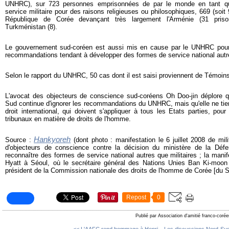
UNHRC), sur 723 personnes emprisonnées de par le monde en tant qu
service militaire pour des raisons religieuses ou philosophiques, 669 (soi
République de Corée devançant très largement l'Arménie (31 prisonn
Turkménistan (8).
Le gouvernement sud-coréen est aussi mis en cause par le UNHRC pour
recommandations tendant à développer des formes de service national autre
Selon le rapport du UNHRC, 50 cas dont il est saisi proviennent de Témoin
L'avocat des objecteurs de conscience sud-coréens Oh Doo-jin déplore 
Sud continue d'ignorer les recommandations du UNHRC, mais qu'elle ne t
droit international, qui doivent s'appliquer à tous les Etats parties, po
tribunaux en matière de droits de l'homme.
Hankyoreh
Source :
(dont photo : manifestation le 6 juillet 2008 de mil
d'objecteurs de conscience contre la décision du ministère de la Déf
reconnaître des formes de service national autres que militaires ; la manife
Hyatt à Séoul, où le secrétaire général des Nations Unies Ban Ki-moon
président de la Commission nationale des droits de l'homme de Corée [du S
Repost
0
Publié par Association d'amitié franco-coré