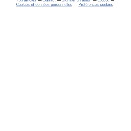
Top articles
Contact
Signaler un abus
C.G.U.
Cookies et données personnelles
Préférences cookies