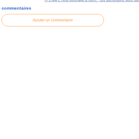
<< L'AAFC rend hommage à Henri...
Les discussions Nord-Sud 
commentaires
Ajouter un commentaire