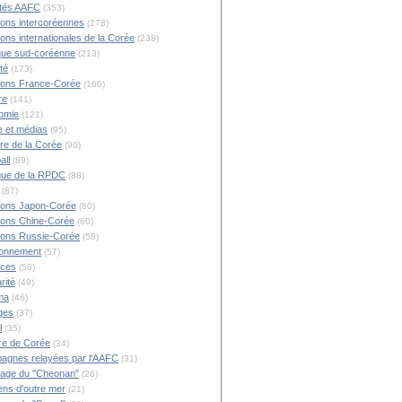
ités AAFC
(353)
ions intercoréennes
(278)
ions internationales de la Corée
(238)
ique sud-coréenne
(213)
té
(173)
ions France-Corée
(160)
re
(141)
omie
(121)
 et médias
(95)
ire de la Corée
(90)
all
(89)
ique de la RPDC
(88)
(87)
ions Japon-Corée
(80)
ions Chine-Corée
(60)
ions Russie-Corée
(58)
ronnement
(57)
nces
(50)
rité
(49)
ma
(46)
ges
(37)
l
(35)
re de Corée
(34)
agnes relayées par l'AAFC
(31)
rage du "Cheonan"
(26)
ns d'outre mer
(21)