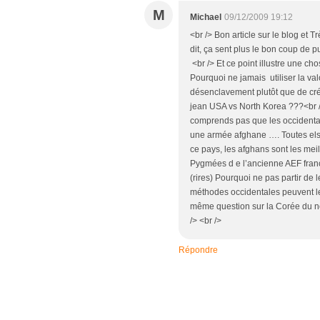
M
Michael
09/12/2009 19:12
<br /> Bon article sur le blog et 
dit, ça sent plus le bon coup de
<br /> Et ce point illustre une 
Pourquoi ne jamais utiliser la 
désenclavement plutôt que de cré
jean USA vs North Korea ???<br />
comprends pas que les occiden
une armée afghane …. Toutes els
ce pays, les afghans sont les me
Pygmées d e l’ancienne AEF franç
(rires) Pourquoi ne pas partir de 
méthodes occidentales peuvent le
même question sur la Corée du nor
/> <br />
Répondre