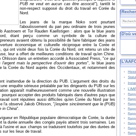
PUB ne veut en aucun cas être associé
"), tantôt le
non-respect supposé du droit du travail en Corée du
Reche
Nord.
Les jeans de la marque Noko sont pourtant
l'aboutissement du pari peu ordinaire de trois jeunes
ob Aastroem
et Tor Rauden Kaellstigen : alors que le blue jeans
D'où v
Nord, étant perçu comme un symbole de la culture de
reneurs avaient obtenu la possibilité de faire fabriquer des jeans
erture économique et culturelle réciproque entre la Corée et
s, qui ont visité deux fois la Corée du Nord, ont retenu un site de
se, leur a offert de meilleures conditions de travail qu'en Chine.
 Ohlsson dans un entretien accordé à Associated Press, "
ce qui
L'AAFC
 l'argent mais la perspective d'ouvrir des portes
", le blue jeans
de la Corée du Nord auprès des Occidentaux, et notamment des
Histo
Statu
ent inattendue de la direction du PUB. L'argument des droits du
Insta
aucune enquête sérieuse préalable par les dirigeants du PUB sur les
L'AAF
fication apparaît malheureusement comme une nouvelle illustration
Rappo
: pourquoi accepter des produits fabriqués dans d'autres pays que
Rappo
ravail sont réputées aussi difficiles qu'en Corée du Nord par les
 l'a observé Jakob Ohlsson, "
j'espère sincèrement que le (PUB)
Rappo
e in China
".
Rappo
Rappo
en vigueur en République populaire démocratique de Corée, la durée
Rappo
 et la durée annuelle des congés payés atteint trois semaines. Les
Rappo
 à l'usine et aux champs se traduisent toutefois par des durées de
Rappo
sur les lieux de travail.
Rappo