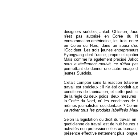
désigners suédois, Jakob Ohlsson,
Jac
n'est pas autorisé en Corée du 
consommation américaine, les trois entrep
en Corée du Nord, dans un souci d'ouv
l'Occident. Les trois jeunes entrepreneur
Pyongyang dont l'usine, propre et spatieu
Mais comme l'a également précisé Jakob
nous a réellement motivé, ce n'était pas
permettant de donner une autre image 
jeunes Suédois.
C'était compter sans la réaction totalem
travail est spécieux : il n'a été conduit 
conditions de fabrication, et cette justi
de la règle du deux poids, deux mesures 
la Corée du Nord, où les conditions de t
mêmes journalistes occidentaux ? Comme
va retirer tous les produits labellisés Mad
Selon la législation du droit du travail 
quotidienne de travail est de huit heures
activités non-professionnelles au bureau,
présence effective nettement plus longues 