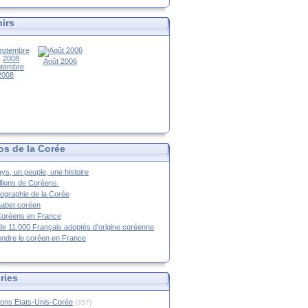
irs
Août 2006
tembre
2008
os de la Corée
ys, un peuple, une histoire
llions de Coréens
ographie de la Corée
habet coréen
Coréens en France
de 11.000 Français adoptés d'origine coréenne
ndre le coréen en France
ries
ions Etats-Unis-Corée
(357)