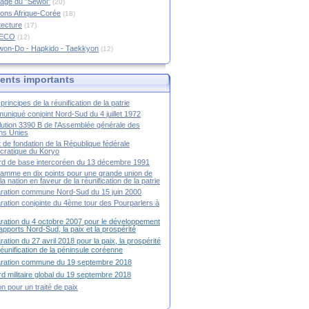
age du "Sewol"
(20)
ions Afrique-Corée
(18)
tecture
(17)
RECO
(12)
won-Do - Hapkido - Taekkyon
(12)
nts importants
principes de la réunification de la patrie
niqué conjoint Nord-Sud du 4 juillet 1972
ution 3390 B de l'Assemblée générale des
ns Unies
t de fondation de la République fédérale
ratique du Koryo
d de base intercoréen du 13 décembre 1991
amme en dix points pour une grande union de
la nation en faveur de la réunification de la patrie
ration commune Nord-Sud du 15 juin 2000
ration conjointe du 4ème tour des Pourparlers à
ration du 4 octobre 2007 pour le développement
apports Nord-Sud, la paix et la prospérité
ration du 27 avril 2018 pour la paix, la prospérité
 réunification de la péninsule coréenne
aration commune du 19 septembre 2018
d militaire global du 19 septembre 2018
ion pour un traité de paix