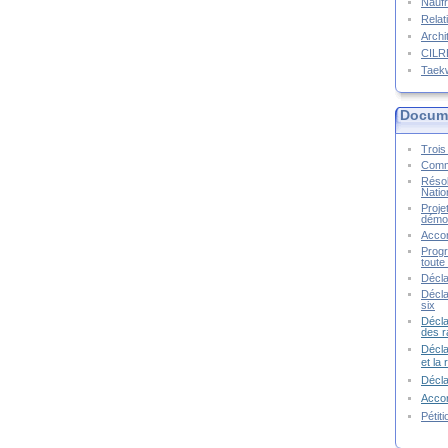
Naufr
Relat
Archi
CIL
Taek
Docume
Trois 
Commu
Résol
Natio
Proje
démoc
Accor
Progr
toute 
Décla
Décla
six
Décla
des r
Décla
et la
Décl
Accor
Pétit