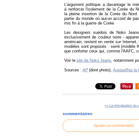
L'argument politique a davantage le méri
à renforcer l'isolement de la Corée du 
la pleine insertion de la Corée du Nord 
partie du monde où aucun accord de paix
mis fin à la guerre de Corée.
Les designers suédois de Noko Jeans 
exclusivement de couleur noire - appar
américain, restent en vente sur Internet
modèles sont proposés : serré (modèle Ka
que conforter ceux qui, comme l'AAFC, cro
Voir le
site de Noko Jeans
, notamment pou
Sources :
AP
(dont photo),
Aujourd'hui la
<< La réévaluation du 
commentaires
Ajouter un commentaire