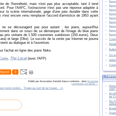
Rappo
te de l'honnêteté, mais n'est pas plus acceptable, tant il tend
Rappo
Nord. Pour l'AAFC, l'ostracisme n'est pas une réponse adaptée à
Rappo
sur la scène internationale, gage d'une paix durable dans cette
Rappo
 n'est encore venu remplacer l'accord d'armistice de 1953 ayant
Rappo
Rappo
Rappo
ne se découragent pas pour autant : les jeans, aujourd'hui
Rappo
emment dans un souci de se démarquer de l'image du blue jeans
, au prix unitaire de 1.500 couronnes suédoises (150 euros). Deux
Rappo
ra) et large (Oke). Le succès de la vente par Internet ne pourra
Coopé
ient au dialogue et à l'ouverture.
Rende
Bulle
r l'achat en ligne des jeans Noko
On pa
The Local
 Corée
,
(avec l'AFP)
Adhé
Cont
Repost
0
Récem
Publié par Association d'amitié franco-coréenne
-
dans
Economie
commenter cet article
…
Retou
won nord-coréen...
Tirage au sort de la Coupe... >>
1987
Accél
de C
Du 27
défin
Brigi
Quand