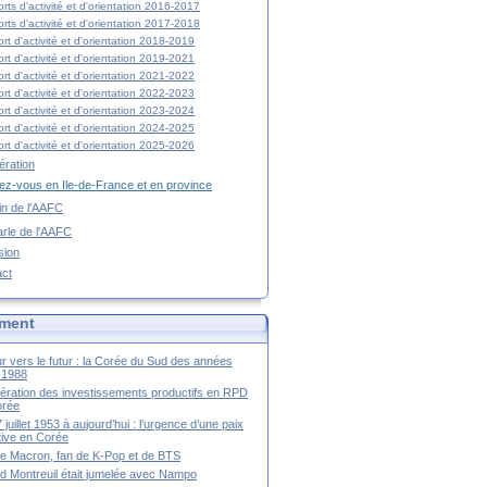
rts d'activité et d'orientation 2016-2017
rts d'activité et d'orientation 2017-2018
rt d'activité et d'orientation 2018-2019
rt d'activité et d'orientation 2019-2021
rt d'activité et d'orientation 2021-2022
rt d'activité et d'orientation 2022-2023
rt d'activité et d'orientation 2023-2024
rt d'activité et d'orientation 2024-2025
rt d'activité et d'orientation 2025-2026
ration
z-vous en Ile-de-France et en province
tin de l'AAFC
rle de l'AAFC
sion
act
ment
r vers le futur : la Corée du Sud des années
-1988
ération des investissements productifs en RPD
orée
 juillet 1953 à aujourd’hui : l’urgence d’une paix
itive en Corée
tte Macron, fan de K-Pop et de BTS
 Montreuil était jumelée avec Nampo