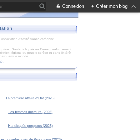
Connexion
+
Créer mon blog
tation
: Association d'amitié franco-coréenne
iption
: Soutenir la paix en Corée, conformément
piration légitime du peuple coréen et dans l’intérêt
 paix dans le monde
act
La première affaire d'État (2026)
Les femmes docteurs (2026)
Handicapés pongistes (2026)
Les nouvelles cités de Pyongyang (2026)