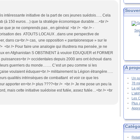
Souven
Très intéressante initiative de la part de ces jeunes suédois….. Cela
 pub (à 150 euros…) que la stratégie économique durable….<br />
chose que je ne comprends pas , en général :<br /> <br /> -
Sep
valorisation des ATOUTS LOCAUX ..dans une perspective de
er, dans ca<br /> cas, une opposition « pantalonesque » sur le
 <br /> Pour faire une analogie qui illustrera ma pensée, je ne
taux en Afghanistan S OBSTINENT à vouloir EDUQUER et FORMER
 puissances<br /> occidentales depuis 2000 ans ont échoué dans
illeurs guerriers du monde……. C’est un peu comme si les
A prop
aise voulaient éduquer<br /> militairement la Légion étrangère…..
leurs qualités intrinsèques de combattant et voir ce que les
Un pa
78 mi
ur apporter en<br /> plus ????<br /> <br /> Je me pose un peu la
La gé
d, mais cette initiative suédoise est futée, assez futée…<br /> <br
L'alp
Les 
Plus 
Appre
Catégo
Relat