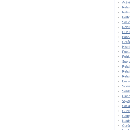
Activ
Relat
Relat
Polit
Socié
Relat
Cultu
Econ
Corée
Histo
Footb
Polit
Sport
Relat
Relat
Relat
Envi
Scie
Solida
Ciné
Voya
Socia
Guer
Camp
Nauf
Corée