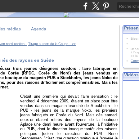
Présen
les médias
Agenda
Blog
won nord-coréen...
Tirage au sort de la Coupe... >>
Descr
à l'as
de la
tirés des rayons en Suède
Cont
éussi trois jeunes désigners suédois : faire fabriquer en
e de Corée (RPDC, Corée du Nord) des jeans vendus en
Vidéos
une boutique du magasin PUB à Stockholm, les jeans Noko de
ns, pour des raisons difficilement compréhensibles. Mais les
rnet.
C'était une première qui devait faire sensation : le
vendredi 4 décembre 2009, étaient en place pour être
vendus dans un magasin branché de Stockholm - le
PUB - les jeans de la marque Noko, les premiers
jeans fabriqués en Corée du Nord. Mais dès samedi
ceux-ci étaient retirés des rayons de la boutique
Aplace une demi heure avant l'ouverture, à l'initiative
du PUB, dont la direction invoque tantôt des raisons
politiques (selon le directeur du PUB, Rene
Stephansen, "
c'est une question politique à laquelle le