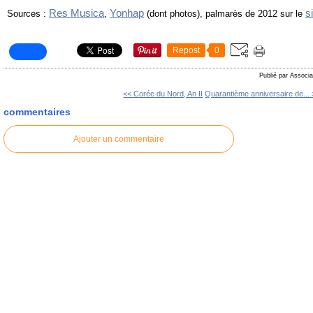
Res Musica
Yonhap
s
Sources :
,
(dont photos), palmarès de 2012 sur le
Repost
0
Publié par Associa
<< Corée du Nord, An II
Quarantième anniversaire de...
commentaires
Ajouter un commentaire