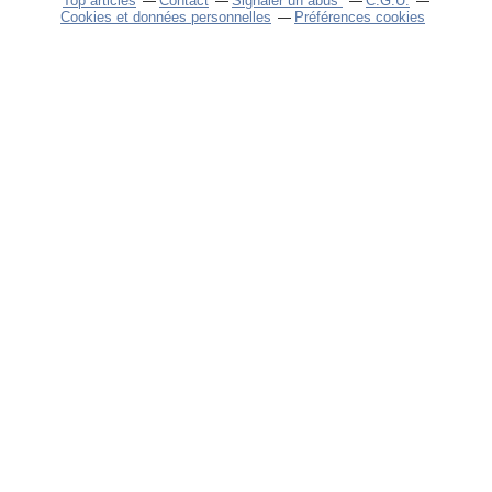
Top articles
Contact
Signaler un abus
C.G.U.
Cookies et données personnelles
Préférences cookies