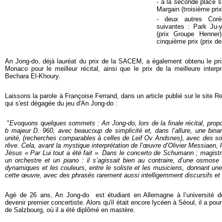
- à la seconde place s
Margain (troisième prix
- deux autres Coré
suivantes : Park Ju-y
(prix Groupe Henner
cinquième prix (prix d
An Jong-do, déjà lauréat du prix de la SACEM, a également obtenu le prix
Monaco pour le meilleur récital, ainsi que le prix de la meilleure interp
Bechara El-Khoury.
Laissons la parole à Françoise Ferrand, dans un article publié sur le site R
qui s'est dégagée du jeu d'An Jong-do :
"
Evoquons quelques sommets : An Jong-do, lors de la finale récital, prop
b majeur D. 960, avec beaucoup de simplicité et, dans l’allure, une binar
unité, (recherches comparables à celles de Leif Ov Andsnes), avec des so
rêve. Cela, avant la mystique interprétation de l’œuvre d’Olivier Messiaen,
Jésus « Par Lui tout a été fait ». Dans le concerto de Schumann ; magistral,
un orchestre et un piano : il s’agissait bien au contraire, d’une osmose
dynamiques et les couleurs, entre le soliste et les musiciens, donnant une
cette œuvre, avec des phrasés rarement aussi intelligemment discursifs et 
Agé de 26 ans, An Jong-do est étudiant en Allemagne à l’université 
devenir premier concertiste. Alors qu'il était encore lycéen à Séoul, il a p
de Salzbourg, où il a été diplômé en mastère.