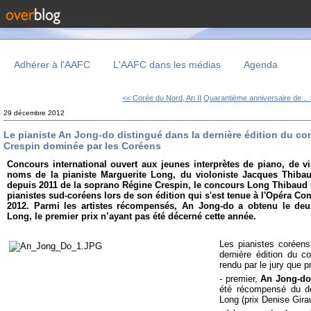
Adhérer à l'AAFC
L'AAFC dans les médias
Agenda
<< Corée du Nord, An II
Quarantième anniversaire de...
29 décembre 2012
Le pianiste An Jong-do distingué dans la dernière édition du 
Crespin dominée par les Coréens
Concours international ouvert aux jeunes interprètes de piano, de vi
noms de la pianiste Marguerite Long, du violoniste Jacques Thibaud
depuis 2011 de la soprano Régine Crespin, le concours Long Thibaud 
pianistes sud-coréens lors de son édition qui s'est tenue à l'Opéra C
2012. Parmi les artistes récompensés, An Jong-do a obtenu le deu
Long, le premier prix n’ayant pas été décerné cette année.
Les pianistes coréens
dernière édition du c
rendu par le jury que 
- premier,
An Jong-d
été récompensé du de
Long (prix Denise Gira