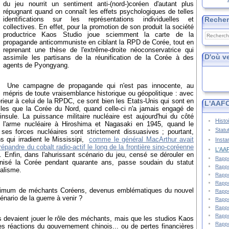
du jeu nourrit un sentiment anti-(nord-)coréen d'autant plus
répugnant quand on connaît les effets psychologiques de telles
Reche
identifications sur les représentations individuelles et
collectives. En effet, pour la promotion de son produit la société
productrice Kaos Studio joue sciemment la carte de la
propagande anticommuniste en ciblant la RPD de Corée, tout en
reprenant une thèse de l'extrême-droite néoconservatrice qui
D'où v
assimile les partisans de la réunification de la Corée à des
agents de Pyongyang.
Une campagne de propagande qui n'est pas innocente, au
mépris de toute vraisemblance historique ou géopolitique : avec
érieur à celui de la RPDC, ce sont bien les Etats-Unis qui sont en
L'AAFC
lles que la Corée du Nord, quand celle-ci n'a jamais engagé de
ninsule. La puissance militaire nucléaire est aujourd'hui du côté
Histo
de l'arme nucléaire à Hiroshima et Nagasaki en 1945, quand le
Statu
ses forces nucléaires sont strictement dissuasives ; pourtant,
 qui irradient le Mississipi,
comme le général MacArthur avait
Insta
répandre du cobalt radio-actif le long de la frontière sino-coréenne
L'AAF
. Enfin, dans l'ahurissant scénario du jeu, censé se dérouler en
Rappo
onisé la Corée pendant quarante ans, passe soudain du statut
Rappo
ialisme.
Rappo
Rappo
 maximum de méchants Coréens, devenus emblématiques du nouvel
Rappo
nario de la guerre à venir ?
Rappo
Rappo
Rappo
ois devaient jouer le rôle des méchants, mais que les studios Kaos
Rappo
des réactions du gouvernement chinois... ou de pertes financières