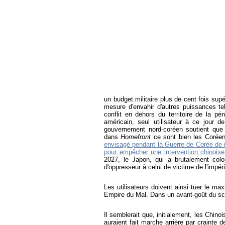
un budget militaire plus de cent fois sup
mesure d'envahir d'autres puissances te
conflit en dehors du territoire de la pé
américain, seul utilisateur à ce jour 
gouvernement nord-coréen soutient que 
dans
Homefront
ce sont bien les Coréens
envisagé pendant la Guerre de Corée de
pour empêcher une intervention chinoise
2027, le Japon, qui a brutalement col
d'oppresseur à celui de victime de l'impér
Les utilisateurs doivent ainsi tuer le
Empire du Mal. Dans un avant-goût du scé
Il semblerait que, initialement, les Chin
auraient fait marche arrière par crainte 