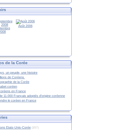
irs
Août 2006
tembre
2008
os de la Corée
ys, un peuple, une histoire
llions de Coréens
ographie de la Corée
habet coréen
Coréens en France
de 11.000 Français adoptés d'origine coréenne
ndre le coréen en France
ries
ions Etats-Unis-Corée
(357)