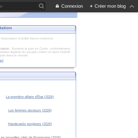
Connexion
+
Créer mon blog
tation
: Association d'amitié franco-coréenne
iption
: Soutenir la paix en Corée, conformément
piration légitime du peuple coréen et dans l’intérêt
 paix dans le monde
act
La première affaire d'État (2026)
Les femmes docteurs (2026)
Handicapés pongistes (2026)
Les nouvelles cités de Pyongyang (2026)