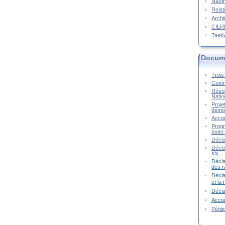
Naufr
Relat
Archi
CIL
Taek
Docume
Trois 
Commu
Résol
Natio
Proje
démoc
Accor
Progr
toute 
Décla
Décla
six
Décla
des r
Décla
et la
Décl
Accor
Pétit