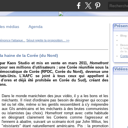
Présen
les médias
Agenda
Blog
nonce l'attaque...
Séoul rejette la proposition... >>
Descr
à l'as
de la
 la haine de la Corée (du Nord)
Cont
é par Kaos Studio et mis en vente en mars 2011,
Homefront
pour ses millions d'utilisateurs : une Corée réunifiée sous la
Vidéos
 démocratique de Corée (RPDC, Corée du Nord), devenue une
Etats-Unis. L'AAFC se joint à tous ceux qui appellent à
 a d'ores et déjà été prohibée en Corée du Sud), créant des
ens.
Dans le monde manichéen des jeux vidéo, il y a les bons et les
méchants. Il n'est d'ordinaire pas besoin de désigner qui occupe
tel ou tel rôle, même si les gentils ressemblent à s'y méprendre
aux GIs américains et les méchants à des brutes communistes
ou islamistes (au choix).
Homefront
rompt avec cette habitude
en désignant clairement les Coréens comme l'agresseur et
l'ennemi à abattre, suivant un scénario écrit par John Milius, les
"
résistants
" étant naturellement américains. Pis : la promotion