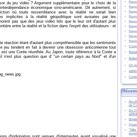
Rappo
ssor du jeu vidéo ? Argument supplémentaire pour le choix de la
Rappo
'interdépendance économique sino-américaine. Dit autrement, si
Rappo
fiction où toute ressemblance avec la réalité ne serait bien
es implicites à la réalité géopolitique sont avouées par les
Rappo
orent pas que des jeux vidéo tels que le leur ont d'autant plus
Rappo
ntière entre la réalité et la fiction dans l'esprit des utilisateurs - et
Rappo
Rappo
Rappo
Rappo
ette réaction étant d'autant plus compréhensible que les sentiments
Coopé
le jeu tendent en fait à devenir une obsession anticoréenne tout
s est une Corée réunifiée. Au Japon, toute référence à la Corée a
Rende
l n'est plus question que d' "
un certain pays au Nord
" et d'un
Bulle
On pa
Adhé
Cont
Récem
Accél
de C
Du 27
défin
Brigi
Quand
"Sill
expos
ons d'indignation sont venues d'internautes ayant visualisé une