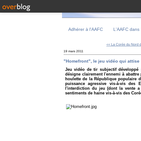
Adhérer à l'AAFC
L'AAFC dans 
<< La Corée du Nord dé
19 mars 2011
"Homefront", le jeu vidéo qui attise
Jeu vidéo de tir subjectif développ
désigne clairement l'ennemi à abattre 
houlette de la République populaire
puissance agressive vis-à-vis des 
l'interdiction du jeu (dont la vente
sentiments de haine vis-à-vis des Coré