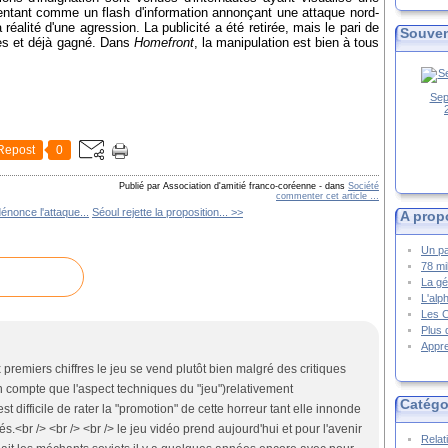
entant comme un flash d'information annonçant une attaque nord-
réalité d'une agression. La publicité a été retirée, mais le pari de
Souven
ores et déjà gagné. Dans
Homefront
, la manipulation est bien à tous
Sep
Repost
0
Publié par Association d'amitié franco-coréenne
-
dans
Société
commenter cet article
…
nonce l'attaque...
Séoul rejette la proposition... >>
A prop
Un pa
78 mi
La gé
L'alp
Les 
Plus 
Appre
premiers chiffres le jeu se vend plutôt bien malgré des critiques
n compte que l'aspect techniques du "jeu")relativement
Catégo
est difficile de rater la "promotion" de cette horreur tant elle innonde
s.<br /> <br /> <br /> le jeu vidéo prend aujourd'hui et pour l'avenir
Relat