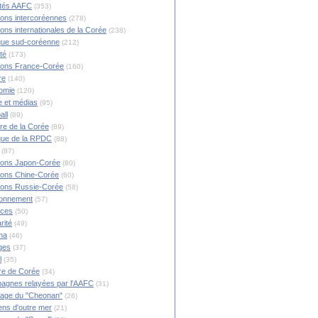
ités AAFC
(353)
ions intercoréennes
(278)
ions internationales de la Corée
(238)
ique sud-coréenne
(212)
té
(173)
ions France-Corée
(160)
re
(140)
omie
(120)
 et médias
(95)
all
(89)
ire de la Corée
(89)
ique de la RPDC
(88)
(87)
ions Japon-Corée
(80)
ions Chine-Corée
(60)
ions Russie-Corée
(58)
ronnement
(57)
nces
(50)
rité
(49)
ma
(46)
ges
(37)
l
(35)
re de Corée
(34)
agnes relayées par l'AAFC
(31)
rage du "Cheonan"
(26)
ns d'outre mer
(21)