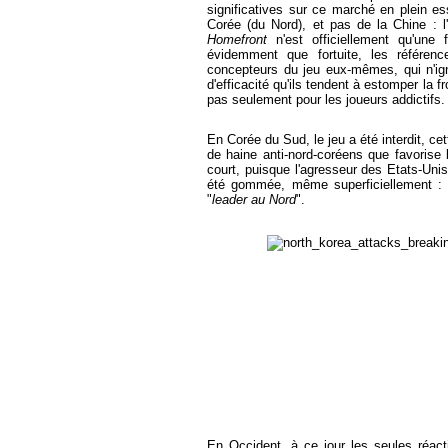
significatives sur ce marché en plein e
Corée (du Nord), et pas de la Chine : l
Homefront
n'est officiellement qu'une 
évidemment que fortuite, les référenc
concepteurs du jeu eux-mêmes, qui n'ign
d'efficacité qu'ils tendent à estomper la fro
pas seulement pour les joueurs addictifs.
En Corée du Sud, le jeu a été interdit, c
de haine anti-nord-coréens que favorise 
court, puisque l'agresseur des Etats-Uni
été gommée, même superficiellement : i
"
leader au Nord
".
En Occident, à ce jour les seules réacti