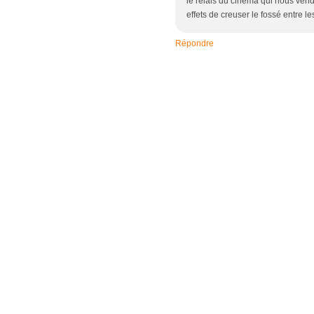
le relais du cinéma qui nous ven
effets de creuser le fossé entre les
Répondre