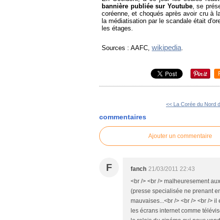
bannière publiée sur Youtube
, se prés
coréenne, et choqués après avoir cru à la 
la médiatisation par le scandale était d'
les étages.
wikipedia
Sources : AAFC,
.
<< La Corée du Nord dé
commentaires
Ajouter un commentaire
F
fanch
21/03/2011 22:43
<br /> <br /> malheuresement aux 
(presse specialisée ne prenant e
mauvaises...<br /> <br /> <br /> il 
les écrans internet comme télévisé