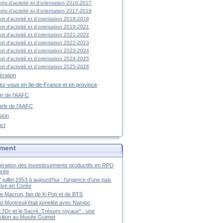
rts d'activité et d'orientation 2016-2017
rts d'activité et d'orientation 2017-2018
rt d'activité et d'orientation 2018-2019
rt d'activité et d'orientation 2019-2021
rt d'activité et d'orientation 2021-2022
rt d'activité et d'orientation 2022-2023
rt d'activité et d'orientation 2023-2024
rt d'activité et d'orientation 2024-2025
rt d'activité et d'orientation 2025-2026
ration
z-vous en Ile-de-France et en province
tin de l'AAFC
rle de l'AAFC
sion
act
ment
ération des investissements productifs en RPD
orée
 juillet 1953 à aujourd’hui : l’urgence d’une paix
itive en Corée
tte Macron, fan de K-Pop et de BTS
 Montreuil était jumelée avec Nampo
a : l'Or et le Sacré. Trésors royaux" : une
ition au Musée Guimet