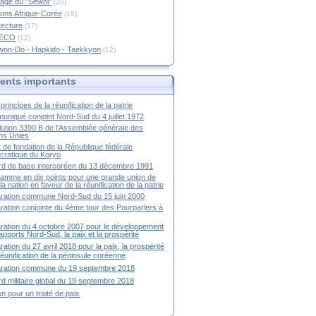
age du "Sewol"
(20)
ions Afrique-Corée
(18)
tecture
(17)
RECO
(12)
won-Do - Hapkido - Taekkyon
(12)
nts importants
principes de la réunification de la patrie
niqué conjoint Nord-Sud du 4 juillet 1972
ution 3390 B de l'Assemblée générale des
ns Unies
t de fondation de la République fédérale
ratique du Koryo
d de base intercoréen du 13 décembre 1991
amme en dix points pour une grande union de
la nation en faveur de la réunification de la patrie
ration commune Nord-Sud du 15 juin 2000
ration conjointe du 4ème tour des Pourparlers à
ration du 4 octobre 2007 pour le développement
apports Nord-Sud, la paix et la prospérité
ration du 27 avril 2018 pour la paix, la prospérité
 réunification de la péninsule coréenne
aration commune du 19 septembre 2018
d militaire global du 19 septembre 2018
ion pour un traité de paix