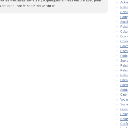
dait les méchants soviets il y a quelques années encore avec pour
Activ
 peuples...<br /> <br /> <br /> <br />
Relat
Relat
Polit
Socié
Relat
Cultu
Econ
Corée
Footb
Histo
Polit
Sport
Relat
Relat
Relat
Envi
Scie
Solida
Ciné
Voya
Socia
Guer
Camp
Nauf
Corée