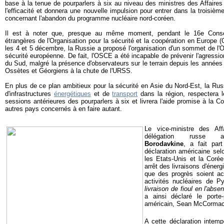
base à la tenue de pourparlers à six au niveau des ministres des Affaires 
l'efficacité et donnera une nouvelle impulsion pour entrer dans la troisiè
concernant l'abandon du programme nucléaire nord-coréen.
Il est à noter que, presque au même moment, pendant le
16e Consei
étrangères de l'Organisation pour la sécurité et la coopération en Europe 
les 4 et 5 décembre, la Russie a proposé l'organisation d'un sommet de l
sécurité européenne. De fait, l'OSCE a été incapable de prévenir l'agressio
du Sud, malgré la présence d'observateurs sur le terrain depuis les années 
Ossètes et Géorgiens à la chute de l'URSS.
En plus de ce plan ambitieux pour la sécurité en Asie du Nord-Est, la Russ
d'infrastructures
énergétiques
et de
transport
dans la région, respectera
sessions antérieures des pourparlers à six et livrera l'aide promise à la Co
autres pays concernés à en faire autant.
Le vice-ministre des Aff
délégation russe 
Borodavkine
, a fait par
déclaration américaine selo
les Etats-Unis et la Coré
arrêt des livraisons d'éner
que des progrès soient acc
activités nucléaires de P
livraison de fioul en l'abse
a ainsi déclaré le porte
américain, Sean McCorma
A cette déclaration intem