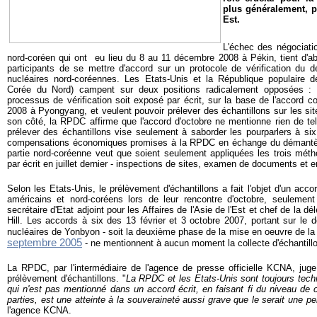
plus généralement, p
Est.
L'échec des négociati
nord-coréen qui ont eu lieu du 8 au 11 décembre 2008 à Pékin, tient d'ab
participants de se mettre d'accord sur un protocole de vérification du d
nucléaires nord-coréennes. Les Etats-Unis et la République populaire
Corée du Nord) campent sur deux positions radicalement opposées : l
processus de vérification soit exposé par écrit, sur la base de l'accord
2008 à Pyongyang, et veulent pouvoir prélever des échantillons sur les sit
son côté, la RPDC affirme que l'accord d'octobre ne mentionne rien de te
prélever des échantillons vise seulement à saborder les pourparlers à six
compensations économiques promises à la RPDC en échange du démantèle
partie nord-coréenne veut que soient seulement appliquées les trois méth
par écrit en juillet dernier - inspections de sites, examen de documents et 
Selon les Etats-Unis, le prélèvement d'échantillons a fait l'objet d'un acco
américains et nord-coréens lors de leur rencontre d'octobre, seulemen
secrétaire d'Etat adjoint pour les Affaires de l'Asie de l'Est et chef de la d
Hill. Les accords à six des 13 février et 3 octobre 2007, portant sur le 
nucléaires de Yonbyon - soit la deuxième phase de la mise en oeuvre de l
septembre 2005
- ne mentionnent à aucun moment la collecte d'échantill
La RPDC, par l'intermédiaire de l'agence de presse officielle KCNA, jug
prélèvement d'échantillons. "
La RPDC et les Etats-Unis sont toujours tech
qui n'est pas mentionné dans un accord écrit, en faisant fi du niveau de c
parties, est une atteinte à la souveraineté aussi grave que le serait une pe
l'agence KCNA.