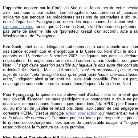
L'approche adoptée par la Corée du Sud et le Japon lors de cette sessi
avoir contribué à leur échec. Les délégations sud-coréenne et japonai
solidaires que pendant les précédentes sessions de pourparlers à six, su
dure à l'égard de Pyongyang au cours des négociations. Le Japon reste f
citoyens enlevés,
tandis que la Corée du Sud, à la différence des précéden
pas tenté de jouer le rôle de "promoteur créatif d'un accord", apte à r
Washington et de Pyongyang.
Kim Sook, chef de la délégation sud-coréenne, a ainsi rappelé aux journa
assistance économique et énergétique à la Corée du Nord d'ici le mois
accords du 13 février et 3 octobre 2007, ne figurait pas dans la déclara
négociations. Le négociateur en chef sud-coréen n'a pas révélé si son gouv
Nord. "
Il s'agit d'une question sensible sur laquelle je dois avoir des consul
a déclaré Kim Sook. Mais, a-t-il précisé, "
tout en ne pouvant pas se mo
sujet de l'aide, "
cela ne signifie pas qu'on peut juste fournir une assistance
reste,
" indiquant ainsi qu'un arrêt de l'aide était possible.
Pour leur part,
envisagé de suspendre leurs livraisons énergétiques à la Corée du Nord.
Pour Pyongyang, la question du prélèvement d'échantillons et l'intérêt qu
seul objectif d'amener les pays participant aux pourparlers à six à ne p
quant aux compensations économiques accordées à la RPDC pour l'aband
ou, au moins, de justifier le retard pris dans l'application de ces engagem
coréenne KCNA, "
c
'est le principe
'action pour action'
qui maintient en vie 
de la péninsule coréenne.
" Certaines parties n'ayant pas respecté ce princi
le rythme de déchargement des barres de combustible usager à Yongby
retard pris dans la fourniture de l'aide promise.
Kim
Sook et C
h
ristopher
Hill
(
ici en discussion le 9