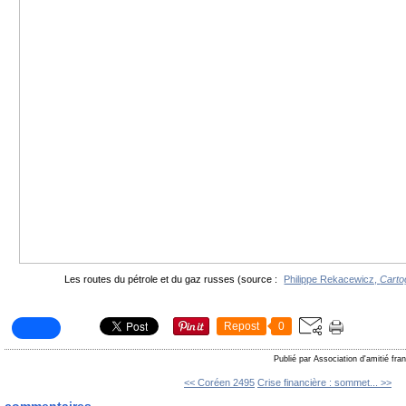
Les routes du pétrole et du gaz russes (source :
Philippe Rekacewicz,
Carto
Repost
0
Publié par Association d'amitié fr
<< Coréen 2495
Crise financière : sommet... >>
commentaires