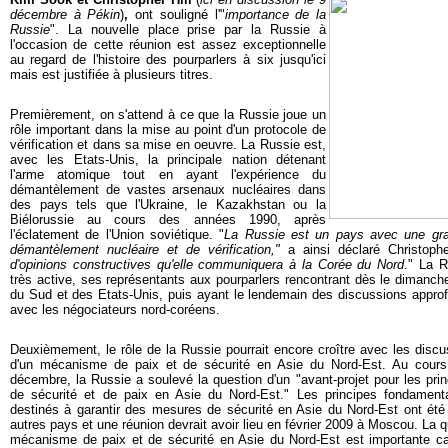
décembre à Pékin
)
,
ont souligné l'"
importance de la
Russie
". La nouvelle place prise par la Russie à
l'occasion de cette réunion est assez exceptionnelle
au regard de l'histoire des pourparlers à six jusqu'ici
mais est justifiée à plusieurs titres.
Pr
emièrem
ent, on s'attend à ce que la Russie joue un
rôle important dans la mise au point d'un protocole de
vérification et dans sa mise en oeuvre. La Russie est,
avec les Etats-Unis, la principale nation détenant
l'arme atomique tout en ayant l'expérience du
démantèlement de vastes arsenaux nucléaires dans
des pays tels que l'Ukraine, le Kazakhstan ou la
Biélorussie au cours des années 1990, après
l'éclatement de l'Union soviétique. "
La Russie est un pays avec une gra
démantèlement nucléaire et de vérification,"
a ainsi déclaré Christopher
d'opinions constructives qu'elle co
mmuniquera à la Corée du Nord
." La 
très active, ses représentants aux pourparlers rencontrant dès le dimanc
du Sud et des Etats-Unis, puis ayan
t le lendemain des discussions appro
avec les négociateurs nord-coréens.
Deux
ièmement, le rôle de la Russie pourrait encore croître avec les discu
d'un mécanisme de paix et de sécurité en Asie du Nord-Est. Au cours
décembre, la Russie a soulevé la question d'un "avant-projet pour les pr
de sécurité et de paix en Asie du Nord-Est." Les principes fondamen
destinés à garantir des mesures de sécurité en Asie du Nord-Est ont été 
autres pays et une réunion devrait avoir lieu en février 2009 à Moscou. La q
mécanisme de paix et de sécurité en Asie du Nord-Est est importante c