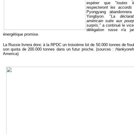
espérer que "
toutes l
respecteront les accords 
Pyongyang abandonnera
Yongbyon. "
La déclara
américain suite aux pour
surpris
," a continué le vice
délégation russe n'a ja
énergétique promise.
La Russie livrera donc à la RPDC un troisième lot de 50.000 tonnes de fioul 
son quota de 200.000 tonnes dans un futur proche. (sources :
Hankyoreh
America)