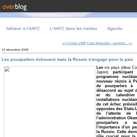
Adhérer à l'AAFC
L'AAFC dans les médias
Agenda
<< Coréen 2495
Crise financière : sommet... >>
15 décembre 2008
Les pourparlers échouent mais la Russie s'engage pour la paix
Les
six pays (deux Cor
Japon)
participan
programme nucléai
nouveau réunis à Pé
de pourparlers à 
désaccord au sujet d
et du calendrie
installations nucléa
de cet échec prévisi
opposées des Etats-U
de l'attente de 
l'administration Obam
pourparlers a a
l'importance d'un pay
la Russie. Cette dern
rôle crucial pour la