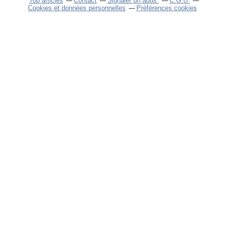
Top articles
Contact
Signaler un abus
C.G.U.
Cookies et données personnelles
Préférences cookies