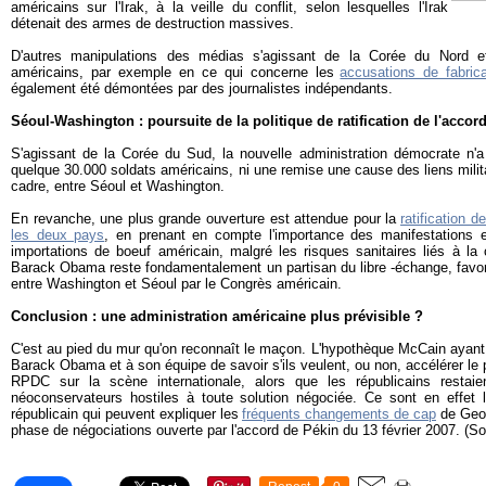
américains sur l'Irak, à la veille du conflit, selon lesquelles l'Irak
détenait des armes de destruction massives.
D'autres manipulations des médias s'agissant de la Corée du Nord et
américains, par exemple en ce qui concerne les
accusations de fabric
également été démontées par des journalistes indépendants.
Séoul-Washington : poursuite de la politique de ratification de l'accor
S'agissant de la Corée du Sud, la nouvelle administration démocrate n'a 
quelque 30.000 soldats américains, ni une remise une cause des liens milit
cadre, entre Séoul et Washington.
En revanche, une plus grande ouverture est attendue pour la
ratification d
les deux pays
, en prenant en compte l'importance des manifestations e
importations de boeuf américain, malgré les risques sanitaires liés à la 
Barack Obama reste fondamentalement un partisan du libre -échange, favorab
entre Washington et Séoul par le Congrès américain.
Conclusion : une administration américaine plus prévisible ?
C'est au pied du mur qu'on reconnaît le maçon. L'hypothèque McCain ayant é
Barack Obama et à son équipe de savoir s'ils veulent, ou non, accélérer le 
RPDC sur la scène internationale, alors que les républicains restai
néoconservateurs hostiles à toute solution négociée. Ce sont en effet
républicain qui peuvent expliquer les
fréquents changements de cap
de Geor
phase de négociations ouverte par l'accord de Pékin du 13 février 2007. (