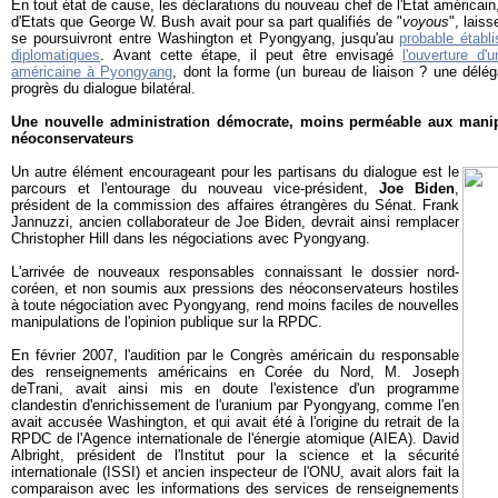
En tout état de cause, les déclarations du nouveau chef de l'Etat américain, 
d'Etats que George W. Bush avait pour sa part qualifiés de "
voyous
", lais
se poursuivront entre Washington et Pyongyang, jusqu'au
probable établ
diplomatiques
. Avant cette étape, il peut être envisagé
l'ouverture d'
américaine à Pyongyang
, dont la forme (un bureau de liaison ? une délé
progrès du dialogue bilatéral.
Une nouvelle administration démocrate, moins perméable aux manip
néoconservateurs
Un autre élément encourageant pour les partisans du dialogue est le
parcours et l'entourage du nouveau vice-président,
Joe Biden
,
président de la commission des affaires étrangères du Sénat. Frank
Jannuzzi, ancien collaborateur de Joe Biden, devrait ainsi remplacer
Christopher Hill dans les négociations avec Pyongyang.
L'arrivée de nouveaux responsables connaissant le dossier nord-
coréen, et non soumis aux pressions des néoconservateurs hostiles
à toute négociation avec Pyongyang, rend moins faciles de nouvelles
manipulations de l'opinion publique sur la RPDC.
En février 2007, l'audition par le Congrès américain du responsable
des renseignements américains en Corée du Nord, M. Joseph
deTrani, avait ainsi mis en doute l'existence d'un programme
clandestin d'enrichissement de l'uranium par Pyongyang, comme l'en
avait accusée Washington, et qui avait été à l'origine du retrait de la
RPDC de l'Agence internationale de l'énergie atomique (AIEA). David
Albright, président de l'Institut pour la science et la sécurité
internationale (ISSI) et ancien inspecteur de l'ONU, avait alors fait la
comparaison avec les informations des services de renseignements