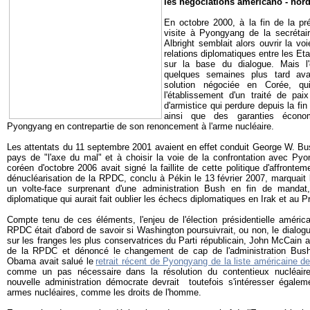
les négociations américano - nor
En octobre 2000, à la fin de la pr
visite à Pyongyang de la secrétai
Albright semblait alors ouvrir la vo
relations diplomatiques entre les E
sur la base du dialogue. Mais l
quelques semaines plus tard ava
solution négociée en Corée, qu
l'établissement d'un traité de pai
d'armistice qui perdure depuis la fi
ainsi que des garanties écono
Pyongyang en contrepartie de son renoncement à l'arme nucléaire.
Les attentats du 11 septembre 2001 avaient en effet conduit George W. Bu
pays de "l'axe du mal" et à choisir la voie de la confrontation avec Pyo
coréen d'octobre 2006 avait signé la faillite de cette politique d'affronteme
dénucléarisation de la RPDC, conclu à Pékin le 13 février 2007, marquait l
un volte-face surprenant d'une administration Bush en fin de mandat
diplomatique qui aurait fait oublier les échecs diplomatiques en Irak et au P
Compte tenu de ces éléments, l'enjeu de l'élection présidentielle améri
RPDC était d'abord de savoir si Washington poursuivrait, ou non, le dial
sur les franges les plus conservatrices du Parti républicain, John McCain a
de la RPDC et dénoncé le changement de cap de l'administration Bush,
Obama avait salué le
retrait récent de Pyongyang de la liste américaine d
comme un pas nécessaire dans la résolution du contentieux nucléaire
nouvelle administration démocrate devrait toutefois s'intéresser égale
armes nucléaires, comme les droits de l'homme.