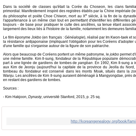
Dans la société de classes qu'était la Corée du Choseon, les clans familia
primordial. Manifestement inspiré des registres établis par la Chine impériale (l
e
du philosophe et poète Choe Chiwon, mort au X
siècle, à la fin de la dynasti
l'appartenance à un même clan tout en permettant d'identifier les différentes géné
toujours - de base pour pratiquer le culte des ancêtres, sa tenue étant associé
largement des lieux liés à l'histoire de la famille, notamment les demeures familia
Le film éponyme
Jokbo
(en français :
Généalogie
), réalisé par Im Kwon-taek et 
la résistance antijaponaise (impliquant l'obligation pour les Coréens d'adopter 
d'une famille qui s'organise autour de la figure de son patriarche.
Alors que beaucoup de Coréens portent un même patronyme, le
jokbo
permet d'i
une même famille. Kim Il-sung, fondateur de la République populaire démocrati
part à une lignée de gardiens de tombes de
yangban
. En 1992, Kim Il-sung a 
aux Kim de Jeonju (aujourd'hui la capitale de la province du Jeolla du Nord
tombeau du fondateur est conservé dans les monts Moak, situés dans la zo
Wanju. Les ancêtres de Kim Il-sung auraient déménagé à Mangyongdae, près d
en restant des gardiens de tombes.
Sources :
- Kim Hakjoon,
Dynasty
, université Stanford, 2015, p. 25 sq.
http://koreangenealogy.org/book/famil