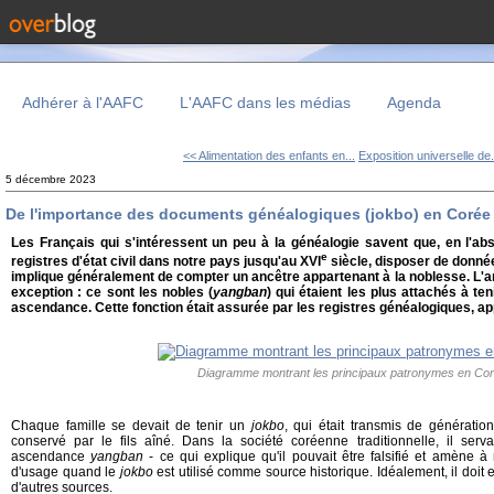
Adhérer à l'AAFC
L'AAFC dans les médias
Agenda
<< Alimentation des enfants en...
Exposition universelle de.
5 décembre 2023
De l'importance des documents généalogiques (jokbo) en Corée
Les Français qui s'intéressent un peu à la généalogie savent que, en l'abs
e
registres d'état civil dans notre pays jusqu'au XVI
siècle, disposer de donné
implique généralement de compter un ancêtre appartenant à la noblesse. L'a
exception : ce sont les nobles (
yangban
) qui étaient les plus attachés à t
ascendance. Cette fonction était assurée par les registres généalogiques, a
Diagramme montrant les principaux patronymes en Co
Chaque famille se devait de tenir un
jokbo
, qui était transmis de génératio
conservé par le fils aîné. Dans la société coréenne traditionnelle, il se
ascendance
yangban
- ce qui explique qu'il pouvait être falsifié et amène à 
d'usage quand le
jokbo
est utilisé comme source historique. Idéalement, il doit 
d'autres sources.