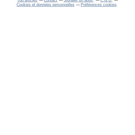
Top articles
Contact
Signaler un abus
C.G.U.
Cookies et données personnelles
Préférences cookies