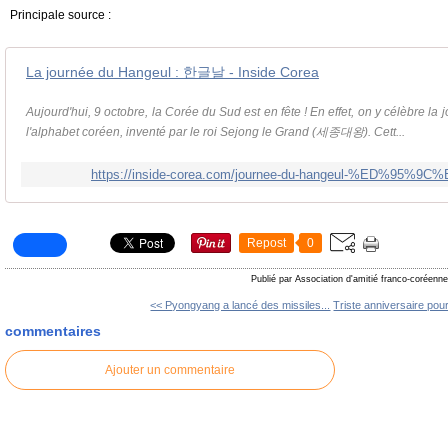
Principale source :
La journée du Hangeul : 한글날 - Inside Corea
Aujourd'hui, 9 octobre, la Corée du Sud est en fête ! En effet, on y célèbre l
l'alphabet coréen, inventé par le roi Sejong le Grand (세종대왕). Cett...
https://inside-corea.com/journee-du-hangeul-%ED%95
Repost
0
Publié par Association d'amitié franco-coréenne
<< Pyongyang a lancé des missiles...
Triste anniversaire pour 
commentaires
Ajouter un commentaire