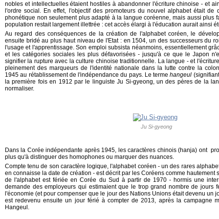
nobles et intellectuelles étaient hostiles à abandonner l'écriture chinoise - et 
l'ordre social. En effet, l'objectif des promoteurs du nouvel alphabet était de
phonétique non seulement plus adapté à la langue coréenne, mais aussi plus fa
population restait largement illettrée : cet accès élargi à l'éducation aurait ainsi 
Au regard des conséquences de la création de l'alphabet coréen, le dévelop
ensuite bridé au plus haut niveau de l'Etat : en 1504, un des successeurs du ro
l'usage et l'apprentissage. Son emploi subsista néanmoins, essentiellement gr
et les catégories sociales les plus défavorisées - jusqu'à ce que le Japon n
signifier la rupture avec la culture chinoise traditionnelle. La langue - et l'écrit
pleinement des marqueurs de l'identité nationale dans la lutte contre la colon
1945 au rétablissement de l'indépendance du pays. Le terme
hangeul
(signifian
la première fois en 1912 par le linguiste Ju Si-gyeong, un des pères de la la
normaliser.
Ju Si-gyeong
Dans la Corée indépendante après 1945, les caractères chinois (hanja) ont pro
plus qu'à distinguer des homophones ou marquer des nuances.
Compte tenu de son caractère logique, l'alphabet coréen - un des rares alphabe
en connaisse la date de création - est décrit par les Coréens comme hautement sc
de l'alphabet est fériée en Corée du Sud à partir de 1970 - hormis une inter
demande des employeurs qui estimaient que le trop grand nombre de jours féri
l'économie (et pour compenser que le jour des Nations Unions était devenu un j
est redevenu ensuite un jour férié à compter de 2013, après la campagne 
Hangeul.