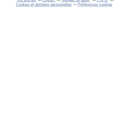
Top articles
Contact
Signaler un abus
C.G.U.
Cookies et données personnelles
Préférences cookies