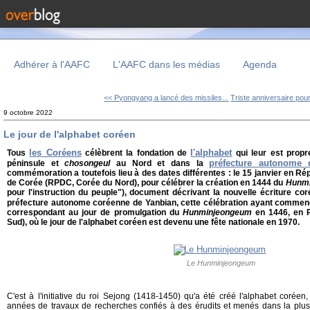
Adhérer à l'AAFC
L'AAFC dans les médias
Agenda
<< Pyongyang a lancé des missiles...
Triste anniversaire pour 
9 octobre 2022
Le jour de l'alphabet coréen
les Coréens
l'alphabet
Tous
célèbrent la fondation de
qui leur est propr
préfecture autonome 
péninsule et
chosongeul
au Nord et dans la
commémoration a toutefois lieu à des dates différentes : le 15 janvier en R
de Corée (RPDC, Corée du Nord), pour célébrer la création en 1444 du
Hunm
pour l'instruction du peuple"), document décrivant la nouvelle écriture co
préfecture autonome coréenne de Yanbian, cette célébration ayant comme
correspondant au jour de promulgation du
Hunminjeongeum
en 1446, en 
Sud), où le jour de l'alphabet coréen est devenu une fête nationale en 1970.
Le Hunminjeongeum
C'est à l'initiative du roi Sejong (1418-1450) qu'a été créé l'alphabet corée
années de travaux de recherches confiés à des érudits et menés dans la plus g