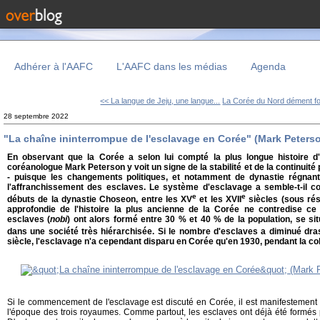
Adhérer à l'AAFC
L'AAFC dans les médias
Agenda
<< La langue de Jeju, une langue...
La Corée du Nord dément fou
28 septembre 2022
"La chaîne ininterrompue de l'esclavage en Corée" (Mark Peters
En observant que la Corée a selon lui compté la plus longue histoire d'
coréanologue Mark Peterson y voit un signe de la stabilité et de la continuité
- puisque les changements politiques, et notamment de dynastie régnant
l'affranchissement des esclaves. Le système d'esclavage a semble-t-il
e
e
débuts de la dynastie Choseon, entre les XV
et les XVII
siècles (sous ré
approfondie de l'histoire la plus ancienne de la Corée ne contredise ce 
esclaves (
nobi
) ont alors formé entre 30 % et 40 % de la population, se sit
dans une société très hiérarchisée. Si le nombre d'esclaves a diminué dra
siècle, l'esclavage n'a cependant disparu en Corée qu'en 1930, pendant la co
Si le commencement de l'esclavage est discuté en Corée, il est manifestement 
l'époque des trois royaumes. Comme partout, les esclaves ont déjà été formés 