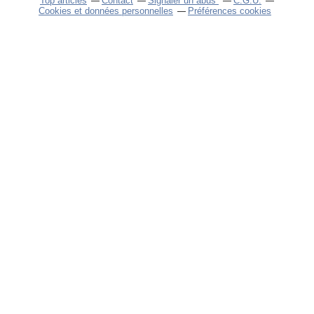
Top articles
Contact
Signaler un abus
C.G.U.
Cookies et données personnelles
Préférences cookies