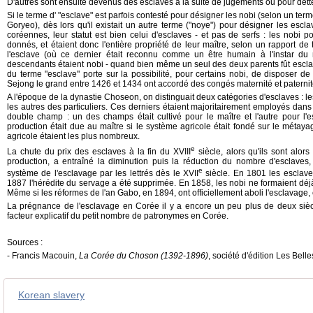
D'autres sont ensuite devenus des esclaves à la suite de jugements ou pour dett
Si le terme d' "esclave" est parfois contesté pour désigner les nobi (selon un ter
Goryeo), dès lors qu'il existait un autre terme ("noye") pour désigner les escl
coréennes, leur statut est bien celui d'esclaves - et pas de serfs : les nobi 
donnés, et étaient donc l'entière propriété de leur maître, selon un rapport de
l'esclave (où ce dernier était reconnu comme un être humain à l'instar du 
descendants étaient nobi - quand bien même un seul des deux parents fût esclav
du terme "esclave" porte sur la possibilité, pour certains nobi, de disposer de 
Sejong le grand entre 1426 et 1434 ont accordé des congés maternité et paternit
A l'époque de la dynastie Choseon, on distinguait deux catégories d'esclaves : les 
les autres des particuliers. Ces derniers étaient majoritairement employés dans 
double champ : un des champs était cultivé pour le maître et l'autre pour l'e
production était due au maître si le système agricole était fondé sur le métaya
agricole étaient les plus nombreux.
e
La chute du prix des esclaves à la fin du XVIII
siècle, alors qu'ils sont alo
production, a entraîné la diminution puis la réduction du nombre d'esclaves,
e
système de l'esclavage par les lettrés dès le XVII
siècle. En 1801 les esclaves
1887 l'hérédite du servage a été supprimée. En 1858, les nobi ne formaient déj
Même si les réformes de l'an Gabo, en 1894, ont officiellement aboli l'esclavage, 
La prégnance de l'esclavage en Corée il y a encore un peu plus de deux sièc
facteur explicatif du petit nombre de patronymes en Corée.
Sources :
- Francis Macouin,
La Corée du Choson (1392-1896)
, société d'édition Les Belle
Korean slavery