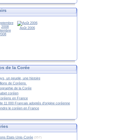
irs
Août 2006
tembre
2008
os de la Corée
ys, un peuple, une histoire
llions de Coréens
ographie de la Corée
habet coréen
Coréens en France
de 11.000 Français adoptés d'origine coréenne
ndre le coréen en France
ries
ions Etats-Unis-Corée
(357)