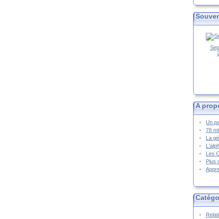
Souven
Sep
A prop
Un pa
78 mi
La gé
L'alp
Les 
Plus 
Appre
Catégo
Relat