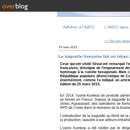
Adhérer à l'AAFC
L'AAFC dans 
<< Cinq ans après 
25 mars 2015
La baguette française fait un taba
Ceux qui ont visité Séoul ont remarqué l'
françaises, témoigne de l'engouement des
hommage à la cuisine hexagonale. Mais ce 
République populaire démocratique de Co
énormément, comme l'a indiqué un artic
édition du 25 mars 2015.
En 2014, l'usine Kumkop de produits aliment
se former en France. Depuis, la baguette f
Sinbo
. Auparavant, des opérations de forma
RPD de Corée dans le domaine de la boulan
L'introduction de la baguette au Nord de la
la production, laquelle a par ailleurs entra
L'usine Kumkop a été visitée par le diri