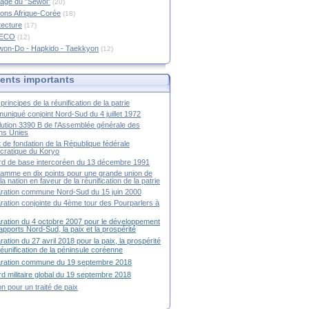
age du "Sewol"
(20)
ions Afrique-Corée
(18)
tecture
(17)
RECO
(12)
won-Do - Hapkido - Taekkyon
(12)
nts importants
principes de la réunification de la patrie
niqué conjoint Nord-Sud du 4 juillet 1972
ution 3390 B de l'Assemblée générale des
ns Unies
t de fondation de la République fédérale
ratique du Koryo
d de base intercoréen du 13 décembre 1991
amme en dix points pour une grande union de
la nation en faveur de la réunification de la patrie
ration commune Nord-Sud du 15 juin 2000
ration conjointe du 4ème tour des Pourparlers à
ration du 4 octobre 2007 pour le développement
apports Nord-Sud, la paix et la prospérité
ration du 27 avril 2018 pour la paix, la prospérité
 réunification de la péninsule coréenne
aration commune du 19 septembre 2018
d militaire global du 19 septembre 2018
ion pour un traité de paix