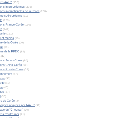
ités AAFC
(353)
ions intercoréennes
(278)
ions internationales de la Corée
(238)
ique sud-coréenne
(213)
té
(173)
ions France-Corée
(160)
re
(141)
omie
(121)
 et médias
(95)
ire de la Corée
(90)
all
(89)
ique de la RPDC
(88)
(87)
ions Japon-Corée
(80)
ions Chine-Corée
(60)
ions Russie-Corée
(58)
ronnement
(57)
nces
(50)
rité
(49)
ma
(46)
ges
(37)
l
(35)
re de Corée
(34)
agnes relayées par l'AAFC
(31)
rage du "Cheonan"
(26)
ns d'outre mer
(21)