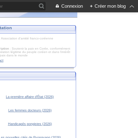
Connexion
+
Créer mon blog
tation
: Association d'amitié franco-coréenne
iption
: Soutenir la paix en Corée, conformément
piration légitime du peuple coréen et dans l’intérêt
 paix dans le monde
act
La première affaire d'État (2026)
Les femmes docteurs (2026)
Handicapés pongistes (2026)
Les nouvelles cités de Pyongyang (2026)