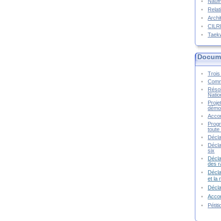
Naufr
Relat
Archi
CIL
Taek
Docume
Trois 
Commu
Résol
Natio
Proje
démoc
Accor
Progr
toute 
Décla
Décla
six
Décla
des r
Décla
et la
Décl
Accor
Pétit