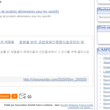
s.
Reche
 de produits alimentaires pour les sportifs
D'où v
호평을 받은 금컵체육인종합식료공장의 제품들
L'AAFC
를 단 제품들이 체육인들과 인민들속에서 그 인기를 부쩍 올리고있
Histo
Statu
Insta
L'AAF
Rappo
http://chosonsinbo.com/2015/03/py_150325/
Rappo
Rappo
Rappo
Rappo
Rappo
Repost
0
Rappo
Rappo
Publié par Association d'amitié franco-coréenne
-
dans
Société
Relations France-Corée
Rappo
commenter cet article
…