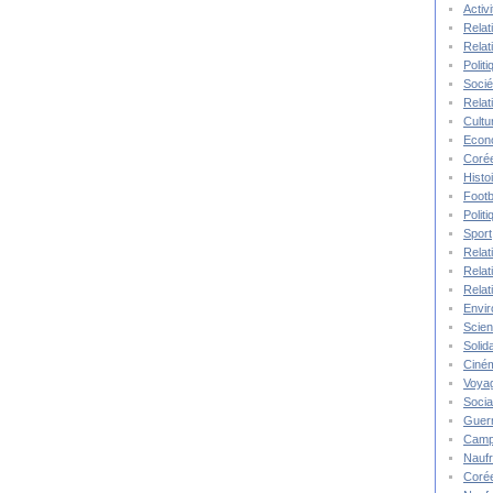
Activ
Relat
Relat
Polit
Socié
Relat
Cultu
Econ
Corée
Histo
Footb
Polit
Sport
Relat
Relat
Relat
Envi
Scie
Solida
Ciné
Voya
Socia
Guer
Camp
Nauf
Corée