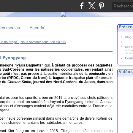
Présen
les médias
Agenda
Blog
le naufrage...
Nous sommes tous Lee Ha ! >>
Descr
à l'as
de la
c à Pyongyang
Cont
enseigne "Paris Baguette" qui, à défaut de proposer des baguettes
 Sud-Coréens pour les pâtisseries occidentales, en rendant ainsi
Vidéos
goût n'est pas propre à la partie méridionale de la péninsule : en
rée (RPDC, Corée du Nord) la baguette française plaît désormais
le du
Choson Sinbo
, journal des Nord-Coréens du Japon, dans son
aires pour les sportifs, créée en 2011, a envoyé ses chefs pâtissiers
rançaise connaît un succès foudroyant à Pyongyang, selon le
Choson
tions et d'échanges avaient déjà été conduites entre la France et la
gerie.
 péninsule coréenne s'inscrit dans une démarche de diversification de
îné des changements dans les habitudes alimentaires.
geant Kim Jong-un en janvier 2015. Elle joue un rôle moteur dans