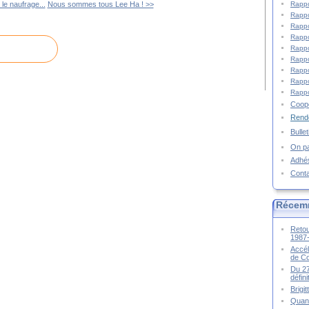
Rappo
le naufrage...
Nous sommes tous Lee Ha ! >>
Rappo
Rappo
Rappo
Rappo
Rappo
Rappo
Rappo
Rappo
Coopé
Rende
Bulle
On pa
Adhé
Cont
Récem
Retou
1987
Accél
de C
Du 27
défin
Brigi
Quand