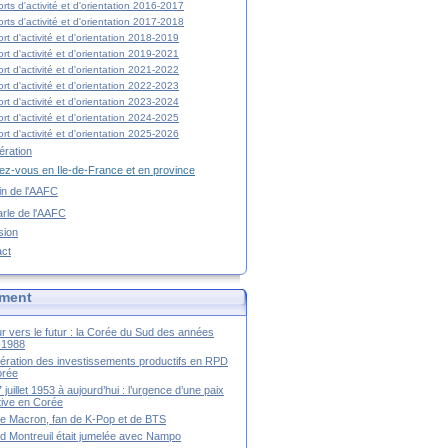
rts d'activité et d'orientation 2016-2017
rts d'activité et d'orientation 2017-2018
rt d'activité et d'orientation 2018-2019
rt d'activité et d'orientation 2019-2021
rt d'activité et d'orientation 2021-2022
rt d'activité et d'orientation 2022-2023
rt d'activité et d'orientation 2023-2024
rt d'activité et d'orientation 2024-2025
rt d'activité et d'orientation 2025-2026
ration
z-vous en Ile-de-France et en province
tin de l'AAFC
rle de l'AAFC
sion
act
ment
r vers le futur : la Corée du Sud des années
-1988
ération des investissements productifs en RPD
orée
 juillet 1953 à aujourd’hui : l’urgence d’une paix
itive en Corée
tte Macron, fan de K-Pop et de BTS
 Montreuil était jumelée avec Nampo