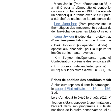
- Moon Jae-in (Parti démocrate unifié, c
a milité pour la démocratie et contre le
concours du barreau en 1980, il a été inte
un cabinet qu'il a fondé avec le futur pr
a été chef de cabinet de la présidence de
Lee Jung-hee
-
(Parti progressiste un
thématiques des mouvements sociaux de 
de libre-échange avec les Etats-Unis et la 
Kang Ji-won
-
(indépendant, droite) : a
d'une déréglementation accrue du marché d
- Park Jong-sun (indépendant, droite) 
opposé aux chaebols, pour la rupture t
impôts sur les hauts revenus :
- Kim So-yeon (indépendante, gauche)
Confédération coréenne des syndicats (KCT
- Kim Soon-ja (indépendante, gauche) : e
(NPP) aux législatives d'avril 2012 (1,1 %
Prises de position des candidats et f
A plusieurs reprises durant la campagne,
coup d'Etat militaire du 16 mai 196
le
Sud.
Lors d'un débat télévisé le 8 août 2012,
Tout en s'étant opposée à une limitation
l'accent dans son programme sur la déf
positions de la droite conservatrice, el