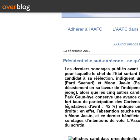
Adhérer à l'AAFC
L'AAFC dans 
<< Front uni des l
13 décembre 2012
Présidentielle sud-coréenne : ce qu'
Les derniers sondages publiés avant 
pour laquelle le chef de l'Etat sortan
candidat à sa réélection, indiquent 
(Parti Saenuri) et Moon Jae-in (Pa
désistement en sa faveur de l'indépe
jeong), alors que les cinq autres cand
Park Geun-hye conserve une avance de 
fort taux de participation des Coréens
législatives d'avril : 45 %) indique 
droite : en effet, l'abstention touche t
à Moon Jae-in, et ce dernier bénéfici
sondages d'intentions de vote. L'Asso
du scrutin.