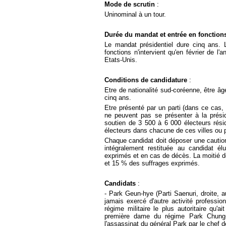
Mode de scrutin
:
Uninominal à un tour.
Durée du mandat et entrée en fonction
Le mandat présidentiel dure cinq ans. L
fonctions n'intervient qu'en février de l
Etats-Unis.
Conditions de candidature
:
Etre de nationalité sud-coréenne, être â
cinq ans.
Etre présenté par un parti (dans ce cas, 
ne peuvent pas se présenter à la préside
soutien de 3 500 à 6 000 électeurs rési
électeurs dans chacune de ces villes ou 
Chaque candidat doit déposer une cautio
intégralement restituée au candidat é
exprimés et en cas de décès. La moitié d
et 15 % des suffrages exprimés.
Candidats
:
- Park Geun-hye (Parti Saenuri, droite, au
jamais exercé d'autre activité profession
régime militaire le plus autoritaire qu
première dame du régime Park Chung-
l'assassinat du général Park par le chef 