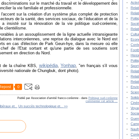
Activ
es discriminations sur le marché du travail et le développement des
cilier la vie familiale et professionnelle.
Relat
Relat
l'accent sur la création d'un système plus complet de protection
Polit
secteurs de la santé, des services sociaux, de l’éducation et de la
l a insisté sur la rénovation de la vie politique sud-coréenne,
Socié
le clientélisme.
Relat
vorables à un assouplissement de la ligne actuelle intransigeante
Cultu
ations intercoréennes, une reprise du dialogue avec le Nord est
Econ
erts en cas d'élection de Park Geun-hye, dans la mesure où elle
Corée
chef de l'Etat sortant et qu'une partie de ses soutiens sont
Footb
sement en direction du Nord.
Histo
Polit
wikipédia
Yonhap
et de la chaîne KBS,
,
, "en français s'il vous
Sport
niversité nationale de Chungbuk, dont photo).
Relat
Relat
Relat
Repost
0
Envi
Scie
Solida
Publié par Association d'amitié franco-coréenne
-
dans
Politique sud-coréenne
commenter cet article
…
Ciné
ibéraux et...
Un succès technologique et... >>
Voya
Socia
Guer
Camp
Nauf
Corée