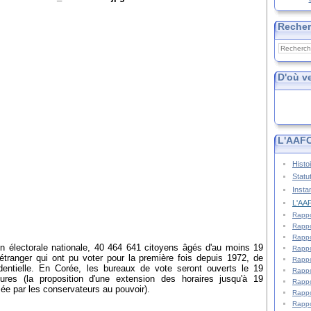
Reche
D'où v
L'AAFC
Histo
Statu
Insta
L'AAF
Rappo
Rappo
Rappo
n électorale nationale, 40 464 641 citoyens âgés d'au moins 19
Rappo
'étranger qui ont pu voter pour la première fois depuis 1972, de
Rappo
identielle. En Corée, les bureaux de vote seront ouverts le 19
Rappo
s (la proposition d'une extension des horaires jusqu'à 19
Rappo
sée par les conservateurs au pouvoir).
Rappo
Rappo