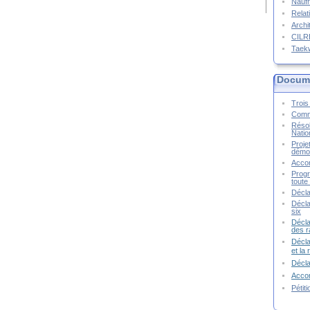
Naufr
Relat
Archi
CIL
Taek
Docume
Trois 
Commu
Résol
Natio
Proje
démoc
Accor
Progr
toute 
Décla
Décla
six
Décla
des r
Décla
et la
Décl
Accor
Pétit