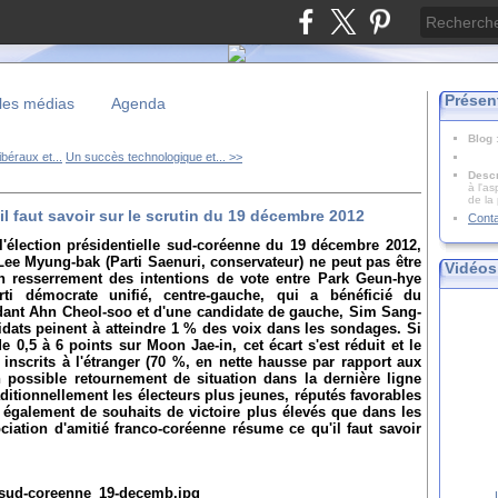
Présen
les médias
Agenda
Blog
ibéraux et...
Un succès technologique et... >>
Descr
à l'as
de la
il faut savoir sur le scrutin du 19 décembre 2012
Cont
l'élection présidentielle sud-coréenne du 19 décembre 2012,
t Lee Myung-bak (Parti Saenuri, conservateur) ne peut pas être
Vidéos
un resserrement des intentions de vote entre Park Geun-hye
rti démocrate unifié, centre-gauche, qui a bénéficié du
ndant Ahn Cheol-soo et d'une candidate de gauche, Sim Sang-
idats peinent à atteindre 1 % des voix dans les sondages. Si
0,5 à 6 points sur Moon Jae-in, cet écart s'est réduit et le
 inscrits à l'étranger (70 %, en nette hausse par rapport aux
un possible retournement de situation dans la dernière ligne
raditionnellement les électeurs plus jeunes, réputés favorables
e également de souhaits de victoire plus élevés que dans les
ciation d'amitié franco-coréenne résume ce qu'il faut savoir