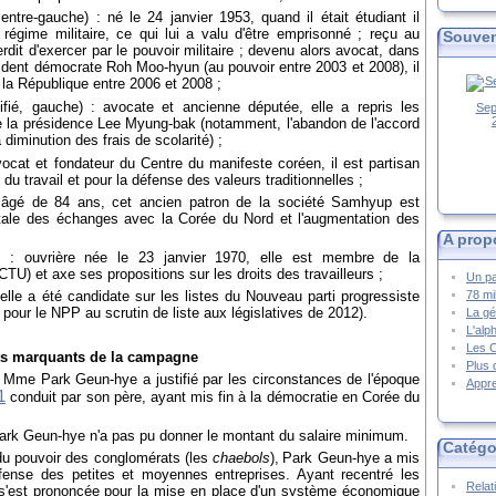
entre-gauche) : né le 24 janvier 1953, quand il était étudiant il
 régime militaire, ce qui lui a valu d'être emprisonné ; reçu au
Souven
rdit d'exercer par le pouvoir militaire ; devenu alors avocat, dans
ésident démocrate Roh Moo-hyun (au pouvoir entre 2003 et 2008), il
 la République entre 2006 et 2008 ;
ifié, gauche) : avocate et ancienne députée, elle a repris les
Sep
la présidence Lee Myung-bak (notamment, l'abandon de l'accord
diminution des frais de scolarité) ;
vocat et fondateur du Centre du manifeste coréen, il est partisan
u travail et pour la défense des valeurs traditionnelles ;
: âgé de 84 ans, cet ancien patron de la société Samhyup est
otale des échanges avec la Corée du Nord et l'augmentation des
A prop
 : ouvrière née le 23 janvier 1970, elle est membre de la
U) et axe ses propositions sur les droits des travailleurs ;
Un pa
78 mi
lle a été candidate sur les listes du Nouveau parti progressiste
 pour le NPP au scrutin de liste aux législatives de 2012).
La gé
L'alp
Les 
aits marquants de la campagne
Plus 
 Mme Park Geun-hye a justifié par les circonstances de l'époque
Appre
1
conduit par son père, ayant mis fin à la démocratie en Corée du
 Park Geun-hye n'a pas pu donner le montant du salaire minimum.
Catégo
 du pouvoir des conglomérats (les
chaebols
),
Park Geun-hye a mis
ense des petites et moyennes entreprises. Ayant recentré les
Relat
le s'est prononcée pour la mise en place d'un système économique