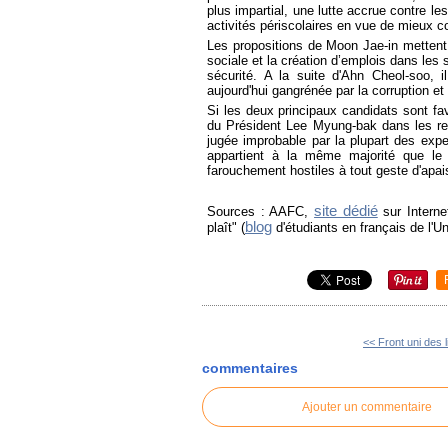
plus impartial, une lutte accrue contre l
activités périscolaires en vue de mieux con
Les propositions de Moon Jae-in mettent 
sociale et la création d’emplois dans les 
sécurité. A la suite d'Ahn Cheol-soo, i
aujourd'hui gangrénée par la corruption et 
Si les deux principaux candidats sont fa
du Président Lee Myung-bak dans les rel
jugée improbable par la plupart des exp
appartient à la même majorité que le 
farouchement hostiles à tout geste d'apai
site dédié
Sources : AAFC,
sur Intern
blog
plaît" (
d'étudiants en français de l'U
<< Front uni des l
commentaires
Ajouter un commentaire