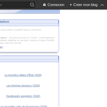
Connexion
+
Créer mon blog
tation
: Association d'amitié franco-coréenne
iption
: Soutenir la paix en Corée, conformément
piration légitime du peuple coréen et dans l’intérêt
 paix dans le monde
act
La première affaire d'État (2026)
Les femmes docteurs (2026)
Handicapés pongistes (2026)
Les nouvelles cités de Pyongyang (2026)