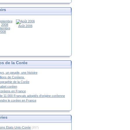
irs
Août 2006
tembre
2008
os de la Corée
ys, un peuple, une histoire
llions de Coréens
ographie de la Corée
habet coréen
Coréens en France
de 11.000 Français adoptés d'origine coréenne
ndre le coréen en France
ries
ions Etats-Unis-Corée
(357)