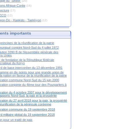
age du "Sewol"
(20)
ions Afrique-Corée
(18)
tecture
(17)
RECO
(12)
won-Do - Hapkido - Taekkyon
(12)
nts importants
principes de la réunification de la patrie
niqué conjoint Nord-Sud du 4 juillet 1972
ution 3390 B de l'Assemblée générale des
ns Unies
t de fondation de la République fédérale
ratique du Koryo
d de base intercoréen du 13 décembre 1991
amme en dix points pour une grande union de
la nation en faveur de la réunification de la patrie
ration commune Nord-Sud du 15 juin 2000
ration conjointe du 4ème tour des Pourparlers à
ration du 4 octobre 2007 pour le développement
apports Nord-Sud, la paix et la prospérité
ration du 27 avril 2018 pour la paix, la prospérité
 réunification de la péninsule coréenne
aration commune du 19 septembre 2018
d militaire global du 19 septembre 2018
ion pour un traité de paix