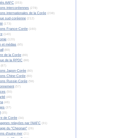
ités AAFC
(353)
ions intercoréennes
(278)
ions internationales de la Corée
(238)
ique sud-coréenne
(212)
té
(173)
ions France-Corée
(160)
re
(140)
omie
(120)
 et médias
(95)
all
(89)
ire de la Corée
(89)
ique de la RPDC
(88)
(87)
ions Japon-Corée
(80)
ions Chine-Corée
(60)
ions Russie-Corée
(58)
ronnement
(57)
nces
(50)
rité
(49)
ma
(46)
ges
(37)
l
(35)
re de Corée
(34)
agnes relayées par l'AAFC
(31)
rage du "Cheonan"
(26)
ns d'outre mer
(21)