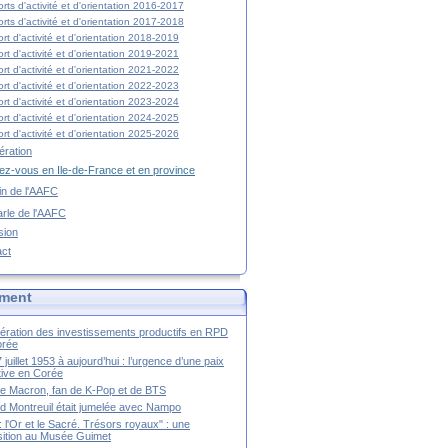
rts d'activité et d'orientation 2016-2017
rts d'activité et d'orientation 2017-2018
rt d'activité et d'orientation 2018-2019
rt d'activité et d'orientation 2019-2021
rt d'activité et d'orientation 2021-2022
rt d'activité et d'orientation 2022-2023
rt d'activité et d'orientation 2023-2024
rt d'activité et d'orientation 2024-2025
rt d'activité et d'orientation 2025-2026
ration
z-vous en Ile-de-France et en province
tin de l'AAFC
rle de l'AAFC
sion
act
ment
ération des investissements productifs en RPD
orée
 juillet 1953 à aujourd’hui : l’urgence d’une paix
itive en Corée
tte Macron, fan de K-Pop et de BTS
 Montreuil était jumelée avec Nampo
a : l'Or et le Sacré. Trésors royaux" : une
ition au Musée Guimet