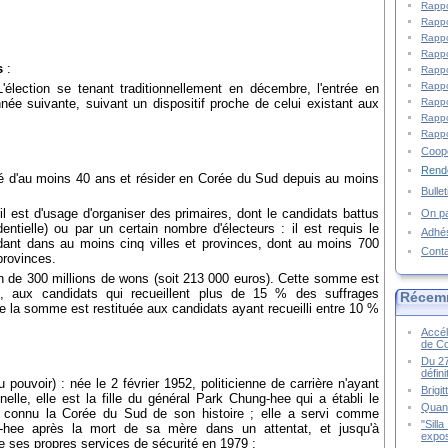
Rappo
Rappo
Rappo
Rappo
s
:
Rappo
Rappo
'élection se tenant traditionnellement en décembre, l'entrée en
Rappo
'année suivante, suivant un dispositif proche de celui existant aux
Rappo
Rappo
Coopé
Rende
gé d'au moins 40 ans et résider en Corée du Sud depuis au moins
Bulle
il est d'usage d'organiser des primaires, dont le candidats battus
On pa
ntielle) ou par un certain nombre d'électeurs : il est requis le
Adhé
dant dans au moins cinq villes et provinces, dont au moins 700
Cont
provinces.
n de 300 millions de wons (soit 213 000 euros). Cette somme est
lu, aux candidats qui recueillent plus de 15 % des suffrages
Récem
e la somme est restituée aux candidats ayant recueilli entre 10 %
Accél
de C
Du 27
défin
 pouvoir) : née le 2 février 1952, politicienne de carrière n'ayant
Brigi
nelle, elle est la fille du général Park Chung-hee qui a établi le
Quand
'ait connu la Corée du Sud de son histoire ; elle a servi comme
"Sill
hee après la mort de sa mère dans un attentat, et jusqu'à
expos
de ses propres services de sécurité en 1979 ;