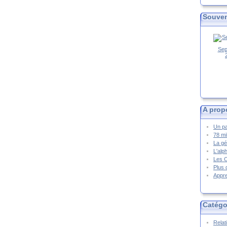
Souven
Sep
A prop
Un pa
78 mi
La gé
L'alp
Les 
Plus 
Appre
Catégo
Relat