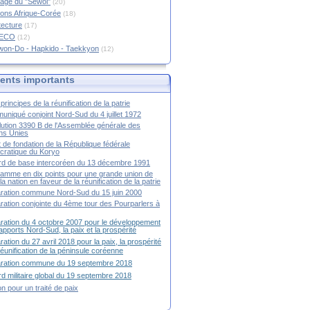
age du "Sewol"
(20)
ions Afrique-Corée
(18)
tecture
(17)
RECO
(12)
won-Do - Hapkido - Taekkyon
(12)
nts importants
principes de la réunification de la patrie
niqué conjoint Nord-Sud du 4 juillet 1972
ution 3390 B de l'Assemblée générale des
ns Unies
t de fondation de la République fédérale
ratique du Koryo
d de base intercoréen du 13 décembre 1991
amme en dix points pour une grande union de
la nation en faveur de la réunification de la patrie
ration commune Nord-Sud du 15 juin 2000
ration conjointe du 4ème tour des Pourparlers à
ration du 4 octobre 2007 pour le développement
apports Nord-Sud, la paix et la prospérité
ration du 27 avril 2018 pour la paix, la prospérité
 réunification de la péninsule coréenne
aration commune du 19 septembre 2018
d militaire global du 19 septembre 2018
ion pour un traité de paix