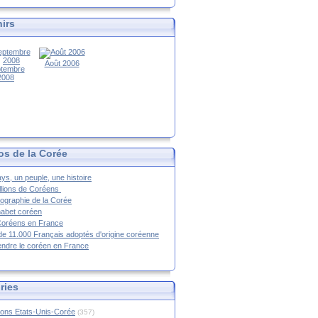
irs
Août 2006
tembre
2008
os de la Corée
ys, un peuple, une histoire
llions de Coréens
ographie de la Corée
habet coréen
Coréens en France
de 11.000 Français adoptés d'origine coréenne
ndre le coréen en France
ries
ions Etats-Unis-Corée
(357)