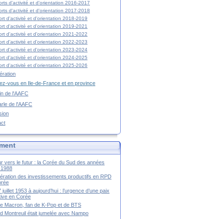
rts d'activité et d'orientation 2016-2017
rts d'activité et d'orientation 2017-2018
rt d'activité et d'orientation 2018-2019
rt d'activité et d'orientation 2019-2021
rt d'activité et d'orientation 2021-2022
rt d'activité et d'orientation 2022-2023
rt d'activité et d'orientation 2023-2024
rt d'activité et d'orientation 2024-2025
rt d'activité et d'orientation 2025-2026
ration
z-vous en Ile-de-France et en province
tin de l'AAFC
rle de l'AAFC
sion
act
ment
r vers le futur : la Corée du Sud des années
-1988
ération des investissements productifs en RPD
orée
 juillet 1953 à aujourd’hui : l’urgence d’une paix
itive en Corée
tte Macron, fan de K-Pop et de BTS
 Montreuil était jumelée avec Nampo