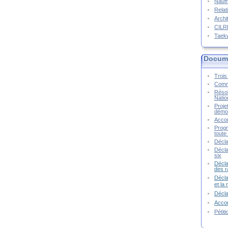
Naufr
Relat
Archi
CIL
Taek
Docume
Trois 
Commu
Résol
Natio
Proje
démoc
Accor
Progr
toute 
Décla
Décla
six
Décla
des r
Décla
et la
Décl
Accor
Pétit