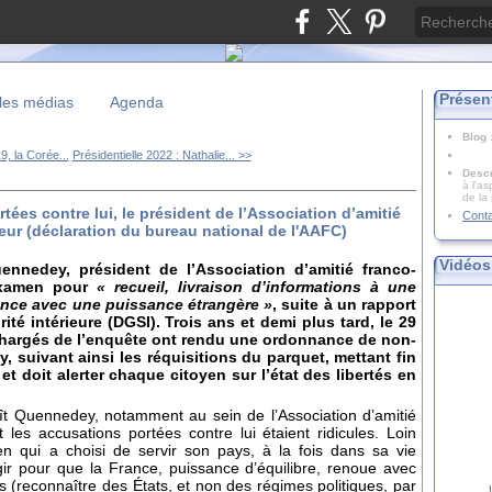
Présen
les médias
Agenda
Blog
, la Corée...
Présidentielle 2022 : Nathalie... >>
Descr
à l'as
de la
tées contre lui, le président de l’Association d’amitié
Cont
ur (déclaration du bureau national de l'AAFC)
Vidéos
nnedey, président de l’Association d’amitié franco-
examen pour
« recueil, livraison d’informations à une
gence avec une puissance étrangère »
, suite à un rapport
ité intérieure (DGSI). Trois ans et demi plus tard, le 29
n chargés de l’enquête ont rendu une ordonnance de non-
, suivant ainsi les réquisitions du parquet, mettant fin
et doit alerter chaque citoyen sur l’état des libertés en
oît Quennedey, notamment au sein de l’Association d’amitié
 les accusations portées contre lui étaient ridicules. Loin
yen qui a choisi de servir son pays, à la fois dans sa vie
agir pour que la France, puissance d’équilibre, renoue avec
s (reconnaître des États, et non des régimes politiques, par