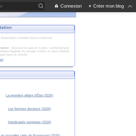
Connexion
+
Créer mon blog
tation
: Association d'amitié franco-coréenne
iption
: Soutenir la paix en Corée, conformément
piration légitime du peuple coréen et dans l’intérêt
 paix dans le monde
act
La première affaire d'État (2026)
Les femmes docteurs (2026)
Handicapés pongistes (2026)
Les nouvelles cités de Pyongyang (2026)