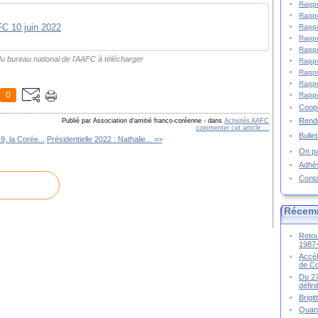
Rappo
Rappo
FC 10 juin 2022
Rappo
Rappo
Rappo
du bureau national de l'AAFC à télécharger
Rappo
Rappo
Rappo
0
Rappo
Coopé
Rende
Publié par Association d'amitié franco-coréenne
-
dans
Activités AAFC
commenter cet article
…
Bulle
, la Corée...
Présidentielle 2022 : Nathalie... >>
On pa
Adhé
Cont
Récem
Retou
1987
Accél
de C
Du 27
défin
Brigi
Quand