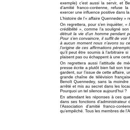
exemple) c’est aussi la servir, et 
d’amitié franco-coréenne, refuse l
exercer une influence positive dans la
L’histoire de l’« affaire Quennedey » re
On regrettera, pour s’en inquiéter,
« 
crédibilité »
, comme l’a souligné son
détruit la vie d’un homme pendant 
Pour s’en convaincre, il suffit de voir 
à aucun moment nous n’avons su ce qu
l’origine de ces affirmations pérempto
qu’il peut être soumis à l’arbitraire 
plaisent pas ou échappent à une cert
On regrettera aussi l’attitude de mé
presse écrite a plutôt bien fait son tr
gardent, sur l’issue de cette affaire,
grande chaîne de télévision français
Benoît Quennedey, sans la moindre p
arrêté et mis au secret dans les loc
Pourquoi un tel silence aujourd’hui ?
En attendant les réponses à ces ques
dans ses fonctions d’administrateur 
l’Association d’amitié franco-coré
qu’empêché. Tous les membres de l’A