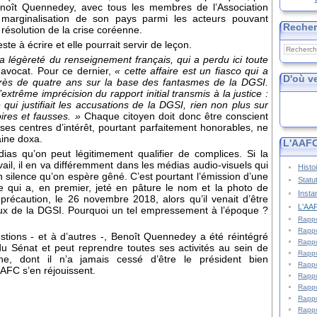
Benoît Quennedey, avec tous les membres de l’Association
a marginalisation de son pays parmi les acteurs pouvant
Reche
 résolution de la crise coréenne.
ste à écrire et elle pourrait servir de leçon.
la légèreté du renseignement français, qui a perdu ici toute
 avocat. Pour ce dernier,
« cette affaire est un fiasco qui a
D'où v
près de quatre ans sur la base des fantasmes de la DGSI.
l’extrême imprécision du rapport initial transmis à la justice :
i justifiait les accusations de la DGSI, rien non plus sur
ires et fausses. »
Chaque citoyen doit donc être conscient
si ses centres d’intérêt, pourtant parfaitement honorables, ne
aine doxa.
L'AAFC
dias qu’on peut légitimement qualifier de complices. Si la
avail, il en va différemment dans les médias audio-visuels qui
Histo
 un silence qu’on espère gêné. C’est pourtant l’émission d’une
Statu
e qui a, en premier, jeté en pâture le nom et la photo de
Insta
récaution, le 26 novembre 2018, alors qu’il venait d’être
L'AAF
aux de la DGSI. Pourquoi un tel empressement à l’époque ?
Rappo
Rappo
tions - et à d’autres -, Benoît Quennedey a été réintégré
Rappo
du Sénat et peut reprendre toutes ses activités au sein de
Rappo
enne, dont il n’a jamais cessé d’être le président bien
Rappo
AFC s’en réjouissent.
Rappo
Rappo
Rappo
Rappo