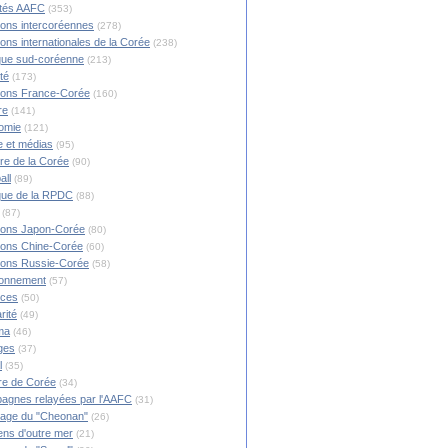
ités AAFC
(353)
ions intercoréennes
(278)
ions internationales de la Corée
(238)
ique sud-coréenne
(213)
té
(173)
ions France-Corée
(160)
re
(141)
omie
(121)
 et médias
(95)
ire de la Corée
(90)
all
(89)
ique de la RPDC
(88)
(87)
ions Japon-Corée
(80)
ions Chine-Corée
(60)
ions Russie-Corée
(58)
ronnement
(57)
nces
(50)
rité
(49)
ma
(46)
ges
(37)
l
(35)
re de Corée
(34)
agnes relayées par l'AAFC
(31)
rage du "Cheonan"
(26)
ns d'outre mer
(21)