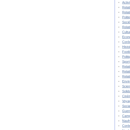
Activ
Relat
Relat
Polit
Socié
Relat
Cultu
Econ
Corée
Histo
Footb
Polit
Sport
Relat
Relat
Relat
Envi
Scie
Solida
Ciné
Voya
Socia
Guer
Camp
Nauf
Corée