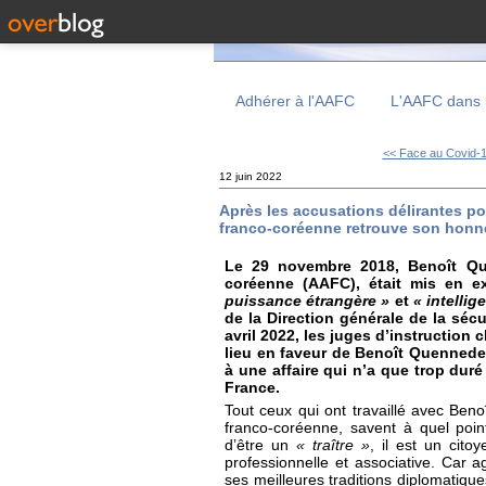
Adhérer à l'AAFC
L'AAFC dans 
<< Face au Covid-19
12 juin 2022
Après les accusations délirantes por
franco-coréenne retrouve son honne
Le 29 novembre 2018, Benoît Que
coréenne (AAFC), était mis en 
puissance étrangère »
et
« intelli
de la Direction générale de la sécur
avril 2022, les juges d’instructio
lieu en faveur de Benoît Quennedey
à une affaire qui n’a que trop duré 
France.
Tout ceux qui ont travaillé avec Ben
franco-coréenne, savent à quel point
d’être un
« traître »
, il est un cito
professionnelle et associative. Car 
ses meilleures traditions diplomatique