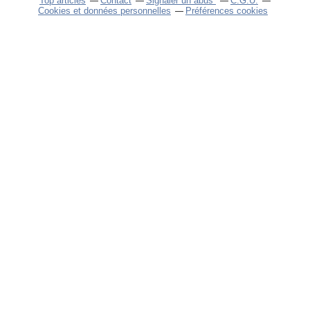
Top articles
Contact
Signaler un abus
C.G.U.
Cookies et données personnelles
Préférences cookies