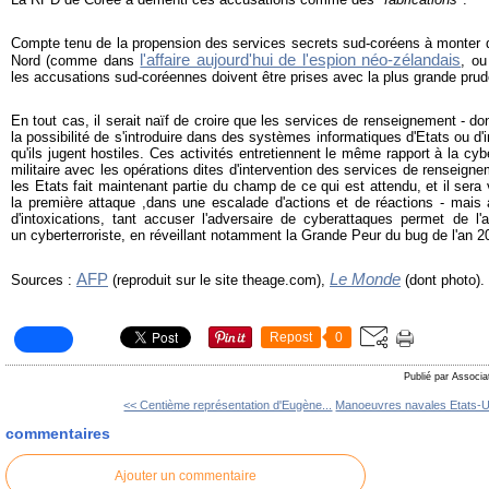
Compte tenu de la propension des services secrets sud-coréens à monter d
l'affaire aujourd'hui de l'espion néo-zélandais
Nord (comme dans
, ou
les accusations sud-coréennes doivent être prises avec la plus grande pru
En tout cas, il serait naïf de croire que les services de renseignement - don
la possibilité de s'introduire dans des systèmes informatiques d'Etats ou d'i
qu'ils jugent hostiles. Ces activités entretiennent le même rapport à la c
militaire avec les opérations dites d'intervention des services de renseign
les Etats fait maintenant partie du champ de ce qui est attendu, et il sera
la première attaque ,dans une escalade d'actions et de réactions - mais 
d'intoxications, tant accuser l'adversaire de cyberattaques permet de l'a
un cyberterroriste, en réveillant notamment la Grande Peur du bug de l'an 2
AFP
Le Monde
Sources :
(reproduit sur le site theage.com),
(dont photo).
Repost
0
Publié par Associa
<< Centième représentation d'Eugène...
Manoeuvres navales Etats-U
commentaires
Ajouter un commentaire