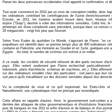
l'heure les deux puissances occidentales n'ont apporté ni confirmation, ni d
Tout avait commencé en 2010 par un virus de conception inédite, alors bapt
les ordinateurs contrôlant les centrifugeuses de l'usine d'enrichissement
Ensuite, en 2011, les Iraniens avaient trouvé dans leurs réseaux in
espion ("Duqu"), destiné à voler des informations sensibles. Cette fois, l
printemps est d'une complexité sans précédent, puisque dans sa version 
20 mégaoctets - vingt fois plus que Stuxnet.
Selon Yves Eudes du quotidien
Le Monde
, s'agissant de Flame, "
en ce 
enquêteurs ont identifié dans un premier temps plus de 400 ordinateurs inf
centaine en Palestine, une trentaine au Soudan et en Syrie, quelques-uns a
Egypte... Au total, le nombre de victimes est estimé à un millier.
A ce stade, les société
s de sécurité refusent de dire quels secteurs d'act
pays. Elles notent seulement que Flame recherchait particulièrement 
industriels, plans d'architecte, schémas de machines, etc.). Elles affirment
sur des ordinateurs installés chez des particuliers - soit parce que leur vie
soit parce qu'ils travaillaient sur des dossiers sensibles depuis leur domicile
Vu la complexité du virus et ce qu'il espionnait, les Etats-Unis et 
Naturellement, une cyberattaque n'est en principe pas revendiquée.
Cette affaire en rappelle d'autres. Ainsi, le gouvernement sud-coréen a 
derrière des attaques de sites gouvernementaux et d'institutions financière
puis de banques en mai 2011 et enfin d'avions et de bateaux et d'un journ
La RPD de Corée a démenti ces accusations comme des "
fabrications
".