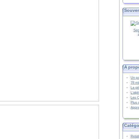
Souven
Sep
A prop
Un pa
78 mi
La gé
L'alp
Les 
Plus 
Appre
Catégo
Relat