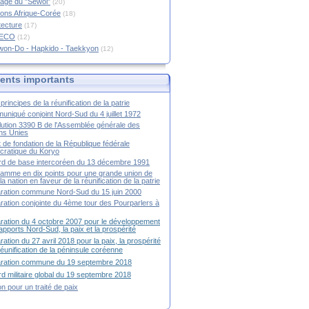
age du "Sewol"
(20)
ions Afrique-Corée
(18)
tecture
(17)
RECO
(12)
won-Do - Hapkido - Taekkyon
(12)
nts importants
principes de la réunification de la patrie
niqué conjoint Nord-Sud du 4 juillet 1972
ution 3390 B de l'Assemblée générale des
ns Unies
t de fondation de la République fédérale
ratique du Koryo
d de base intercoréen du 13 décembre 1991
amme en dix points pour une grande union de
la nation en faveur de la réunification de la patrie
ration commune Nord-Sud du 15 juin 2000
ration conjointe du 4ème tour des Pourparlers à
ration du 4 octobre 2007 pour le développement
apports Nord-Sud, la paix et la prospérité
ration du 27 avril 2018 pour la paix, la prospérité
 réunification de la péninsule coréenne
aration commune du 19 septembre 2018
d militaire global du 19 septembre 2018
ion pour un traité de paix