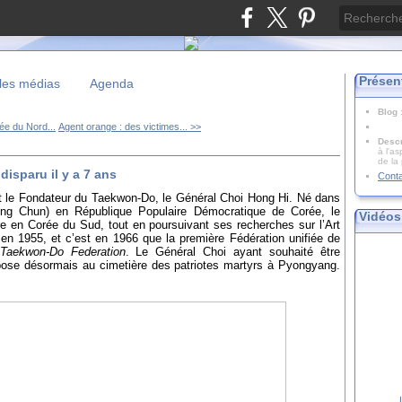
Présen
les médias
Agenda
Blog
ée du Nord...
Agent orange : des victimes... >>
Descr
à l'as
de la
isparu il y a 7 ans
Cont
ait le Fondateur du Taekwon-Do, le Général Choi Hong Hi. Né dans
ong Chun) en République Populaire Démocratique de Corée, le
Vidéos
aire en Corée du Sud, tout en poursuivant ses recherches sur l’Art
r en 1955, et c’est en 1966 que la première Fédération unifiée de
l Taekwon-Do Federation
. Le Général Choi ayant souhaité être
epose désormais au cimetière des patriotes martyrs à Pyongyang.