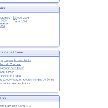
irs
Août 2006
tembre
2008
os de la Corée
ys, un peuple, une histoire
llions de Coréens
ographie de la Corée
habet coréen
Coréens en France
de 11.000 Français adoptés d'origine coréenne
ndre le coréen en France
ries
ions Etats-Unis-Corée
(357)