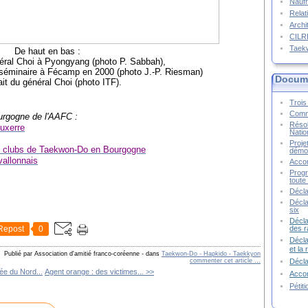
Naufr
Relat
Archi
CIL
Taek
De haut en bas :
ral Choi à Pyongyang (photo P. Sabbah),
 séminaire à Fécamp en 2000 (photo J.-P. Riesman)
Docume
it du général Choi (photo ITF).
Trois 
Commu
ourgogne de l'AAFC :
Résol
Auxerre
Natio
Proje
es clubs de Taekwon-Do en Bourgogne
démoc
vallonnais
Accor
Progr
toute 
Décla
Décla
six
Décla
des r
Repost
0
Décla
et la
Publié par Association d'amitié franco-coréenne
-
dans
Taekwon-Do - Hapkido - Taekkyon
Décl
commenter cet article
…
ée du Nord...
Agent orange : des victimes... >>
Accor
Pétit