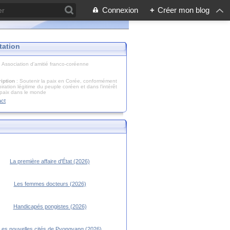
Connexion
+
Créer mon blog
tation
: Association d'amitié franco-coréenne
iption
: Soutenir la paix en Corée, conformément
piration légitime du peuple coréen et dans l’intérêt
 paix dans le monde
act
La première affaire d'État (2026)
Les femmes docteurs (2026)
Handicapés pongistes (2026)
Les nouvelles cités de Pyongyang (2026)