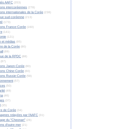
ités AAFC
(353)
ions intercoréennes
(278)
ions internationales de la Corée
(238)
ique sud-coréenne
(213)
té
(173)
ions France-Corée
(160)
re
(141)
omie
(121)
 et médias
(95)
ire de la Corée
(90)
all
(89)
ique de la RPDC
(88)
(87)
ions Japon-Corée
(80)
ions Chine-Corée
(60)
ions Russie-Corée
(58)
ronnement
(57)
nces
(50)
rité
(49)
ma
(46)
ges
(37)
l
(35)
re de Corée
(34)
agnes relayées par l'AAFC
(31)
rage du "Cheonan"
(26)
ns d'outre mer
(21)