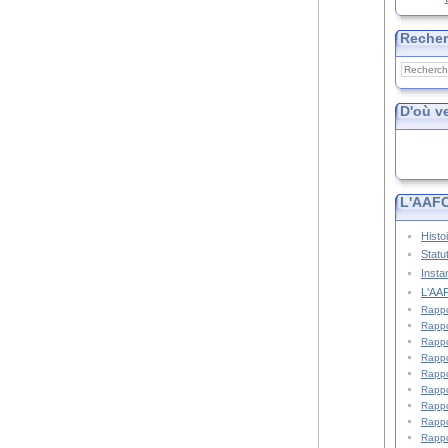
Reche
D'où v
L'AAFC
Histo
Statu
Insta
L'AAF
Rappo
Rappo
Rappo
Rappo
Rappo
Rappo
Rappo
Rappo
Rappo