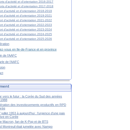
rts d'activité et d'orientation 2016-2017
rts d'activité et d'orientation 2017-2018
rt d'activité et d'orientation 2018-2019
rt d'activité et d'orientation 2019-2021
rt d'activité et d'orientation 2021-2022
rt d'activité et d'orientation 2022-2023
rt d'activité et d'orientation 2023-2024
rt d'activité et d'orientation 2024-2025
rt d'activité et d'orientation 2025-2026
ration
z-vous en Ile-de-France et en province
tin de l'AAFC
rle de l'AAFC
sion
act
ment
r vers le futur : la Corée du Sud des années
-1988
ération des investissements productifs en RPD
orée
 juillet 1953 à aujourd’hui : l’urgence d’une paix
itive en Corée
tte Macron, fan de K-Pop et de BTS
 Montreuil était jumelée avec Nampo