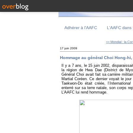
Adhérer à l'AAFC
L'AAFC dans 
<< Mondial : la Cor
17 juin 2009
Hommage au général Choi Hong-hi, d
Il
y a
7 ans, le 15 juin 2002, disparaiss
la région de Hwa Dae (District de My
Général Choi avait fait sa carrière milit
Martial Coréen. Ce dernier voyait le jou
Taekwon-Do était créée, l’
Internationa
enterré sur sa terre natale, son corps r
L'AAFC lui rend hommage.