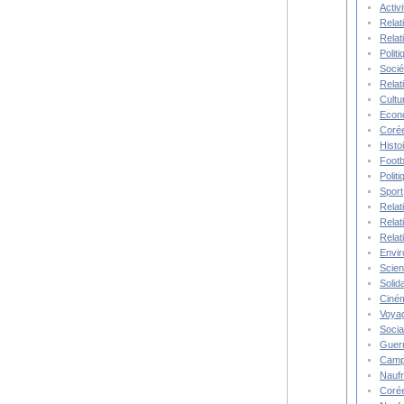
Activ
Relat
Relat
Polit
Socié
Relat
Cultu
Econ
Corée
Histo
Footb
Polit
Sport
Relat
Relat
Relat
Envi
Scie
Solida
Ciné
Voya
Socia
Guer
Camp
Nauf
Corée