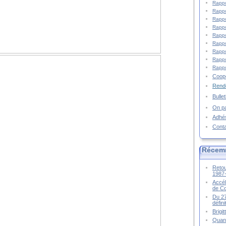
Rappo
Rappo
Rappo
Rappo
Rappo
Rappo
Rappo
Rappo
Rappo
Coopé
Rende
Bulle
On pa
Adhé
Cont
Récem
Retou
1987
Accél
de C
Du 27
défin
Brigi
Quand