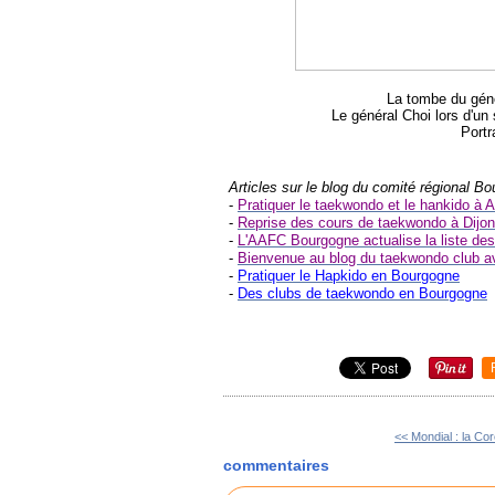
La tombe du géné
Le général Choi lors d'un
Portra
Articles sur le blog du comité régional B
-
Pratiquer le taekwondo et le hankido à 
-
Reprise des cours de taekwondo à Dijon
-
L'AAFC Bourgogne actualise la liste d
-
Bienvenue au blog du taekwondo
club a
-
Pratiquer le Hapkido en Bourgogne
-
Des clubs de taekwondo en Bourgogne
<< Mondial : la Cor
commentaires