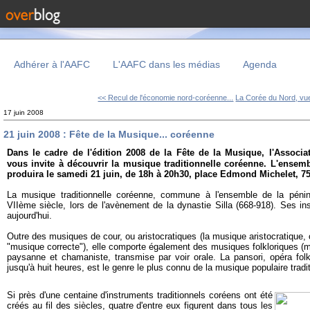
Adhérer à l'AAFC
L'AAFC dans les médias
Agenda
<< Recul de l'économie nord-coréenne...
La Corée du Nord, vue
17 juin 2008
21 juin 2008 : Fête de la Musique... coréenne
Dans le cadre de l'édition 2008 de la Fête de la Musique, l'Associa
vous invite à découvrir la musique traditionnelle coréenne. L'ense
produira le samedi 21 juin, de 18h à 20h30, place Edmond Michelet, 7
La musique traditionnelle coréenne, commune à l'ensemble de la pénin
VIIème siècle, lors de l'avènement de la dynastie Silla (668-918). Ses ins
aujourd'hui.
Outre des musiques de cour, ou aristocratiques (la musique aristocratique, c
"musique correcte"), elle comporte également des musiques folkloriques (mi
paysanne et chamaniste, transmise par voir orale. La pansori, opéra folklo
jusqu'à huit heures, est le genre le plus connu de la musique populaire tradi
Si près d'une centaine d'instruments traditionnels coréens ont été
créés au fil des siècles, quatre d'entre eux figurent dans tous les