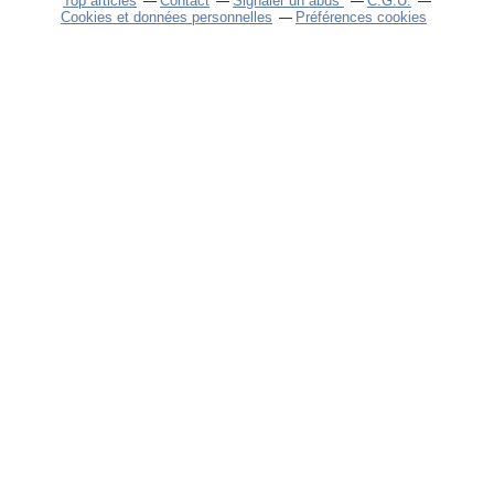
Top articles
Contact
Signaler un abus
C.G.U.
Cookies et données personnelles
Préférences cookies