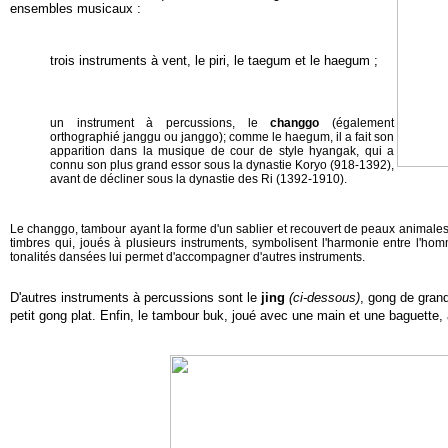
ensembles musicaux :
trois instruments à vent, le piri, le taegum et le haegum ;
un instrument à percussions, le
changgo
(également
orthographié janggu ou janggo); comme le haegum, il a fait son
apparition dans la musique de cour de style hyangak, qui a
connu son plus grand essor sous la dynastie Koryo (918-1392),
avant de décliner sous la dynastie des Ri (1392-1910).
Le changgo, tambour ayant la forme d'un sablier et recouvert de peaux animales,
timbres qui, joués à plusieurs instruments, symbolisent l'harmonie entre l'h
tonalités dansées lui permet d'accompagner d'autres instruments.
D'autres instruments à percussions sont le
jing
(ci-dessous)
, gong de grand
petit gong plat. Enfin, le tambour buk, joué avec une main et une baguette, 