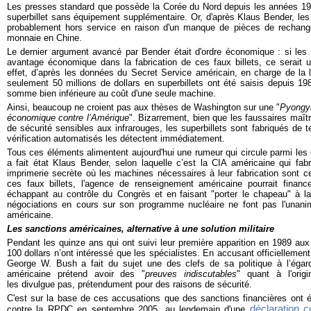
Les presses standard que possède la Corée du Nord depuis les années 1
superbillet sans équipement supplémentaire. Or, d'après Klaus Bender, le
probablement hors service en raison d'un manque de pièces de rechange
monnaie en Chine.
Le dernier argument avancé par Bender était d'ordre économique : si les
avantage économique dans la fabrication de ces faux billets, ce serait
effet, d’après les données du Secret Service américain, en charge de la 
seulement 50 millions de dollars en superbillets ont été saisis depuis 198
somme bien inférieure au coût d'une seule machine.
Ainsi, beaucoup ne croient pas aux thèses de Washington sur une "
Pyongy
économique contre l’Amérique
". Bizarrement, bien que les faussaires maît
de sécurité sensibles aux infrarouges, les superbillets sont fabriqués de 
vérification automatisés les détectent immédiatement.
Tous ces éléments alimentent aujourd'hui une rumeur qui circule parmi les 
a fait état Klaus Bender, selon laquelle c’est la CIA américaine qui fab
imprimerie secrète où les machines nécessaires à leur fabrication sont c
ces faux billets, l'agence de renseignement américaine pourrait finan
échappant au contrôle du Congrès et en
faisant "porter le chapeau" à 
négociations en cours sur son programme nucléaire ne font pas l'unanimi
américaine
.
Les sanctions américaines, alternative à une solution militaire
Pendant les quinze ans qui ont suivi leur première apparition en 1989 aux 
100 dollars n’ont intéressé que les spécialistes. En accusant officiellemen
George W. Bush a fait du sujet une des clefs de sa politique à l’égard
américaine prétend avoir des "
preuves indiscutables
" quant à l'orig
les divulgue pas, prétendument pour des raisons de sécurité.
C'est sur la base de ces accusations que d
es sanctions financières ont 
déclaration c
contre la RPDC en septembre 2005, au lendemain d'une