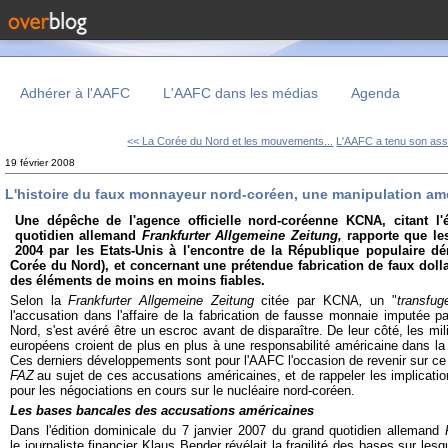
Adhérer à l'AAFC
L'AAFC dans les médias
Agenda
<< La Corée du Nord et les mouvements...
L'AAFC a tenu son ass
19 février 2008
L'histoire du faux monnayeur nord-coréen, une manipulation am
Une dépêche de l'agence officielle nord-coréenne KCNA, citant l'
quotidien allemand
Frankfurter
Allgemeine Zeitung
,
rapporte que le
2004 par les Etats-Unis à l'encontre de la République populaire 
Corée du Nord), et concernant une prétendue fabrication de faux doll
des éléments de moins en moins fiables.
Selon la
Frankfurter Allgemeine Zeitung
citée par KCNA
,
un "
transfug
l'accusation dans l'affaire de la fabrication de fausse monnaie imputée p
Nord, s'est avéré être un escroc avant de disparaître.
De leur côté, les mi
européens croient de plus en plus à une responsabilité américaine dans la 
Ces derniers développements sont pour l'AAFC l'occasion de revenir sur ce 
FAZ
au sujet de ces accusations américaines, et de rappeler les implications
pour les négociations en cours sur le nucléaire nord-coréen.
Les bases bancales des accusations américaines
Dans l'édition dominicale du 7 janvier 2007 du grand quotidien allemand
le journaliste financier Klaus Bender révélait la fragilité des bases sur les