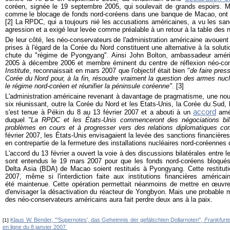
coréen, signée le 19 septembre 2005, qui soulevait de grands espoirs. M
comme le blocage de fonds nord-coréens dans une banque de Macao, ont e
[2] La RPDC
, qui a toujours nié les accusations américaines, a vu les 
agression et a exigé leur levée comme préalable à un retour à la table des 
De leur côté, les
néo-conservateurs
de l'administration américaine avoue
prises à l'égard de la Corée du Nord constituent une alternative à la solutio
chute du "régime de
Pyongyang
". Ainsi John Bolton, ambassadeur améri
2005 à décembre 2006 et membre éminent du centre de réflexion néo-co
Institute
, reconnaissait en mars 2007 que l'objectif était bien "
de faire press
Corée du Nord pour, à la fin, résoudre vraiment la question des armes nucl
le régime nord-coréen et réunifier la péninsule coréenne"
. [3]
L'
administration américaine revenant à davantage de pragmatisme, une nou
six réunissant, outre la Corée du Nord et les Etats-Unis, la Corée du Sud, 
accord
s'est tenue à Pékin du 8 au 13 février 2007 et a abouti à un
amér
duquel
"La RPDC et les États-Unis commenceront des négociations bila
problèmes en cours et à progresser vers des relations diplomatiques co
février 2007, les États-Unis envisagaient la levée des sanctions financière
en contrepartie de la fermeture des installations nucléaires nord-coréennes 
L'accord du 13 février a ouvert la voie à des discussions bilatérales entre 
sont entendus le 19 mars 2007 pour que les fonds nord-coréens bloqué
Delta Asia (BDA) de Macao soient restitués à Pyongyang. Cette restitutio
2007, même si l'interdiction faite aux institutions financières améric
été maintenue. Cette opération permettait néanmoins de mettre en œuvre 
d'envisager la désactivation du réacteur de Yongbyon. Mais une probable ma
des néo-conservateurs américains aura fait perdre deux ans à la paix.
Klaus W. Bender, "'
Supernotes',
das Geheimnis der gefälschten Dollarnoten",
Frankfurt
[1]
en ligne du 8 janvier 2007