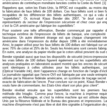
américaines de contrefaçon monétaire lancées contre la Corée du Nord. [1]
Rappelons que, selon les Etats-Unis, la RPDC est coupable, au moins dep
la fabrication de faux billets de 100 dollars. Ces faux billets sont si bien 
incapables de les différencier des billets authentiques, ce qui a val
"superbillets". Or, écrivait Klaus Bender dès 2007, "
le bruit court
représentants du secteur de l’impression sécurisée et chez ceux qui enq
c’est la CIA américaine qui fabrique les superbillets".
Pour soutenir une telle affirmation, Bender commençait par rappeler d
technique extrême de l'impression de billets de banque, une complexité q
faussaires.
Un autre élément étrange est que chaque changement intro
américaine dans l’impression du dollar depuis 1996 a été immédiatement
Ainsi, le papier utilisé pour les faux billets de 100 dollars est fabriqué sur 
avec 75% de coton et 25% de lin. Seuls les Américains sont censés fabriqu
En outre, une analyse du papier révèle que le coton utilisé provient du sud 
Bender signalait aussi que tous les dispositifs de sécurité (micro-impressions
les vrais billets de 100 dollars figurent également sur les superbillets a
analyses pratiquées en laboratoire avaient montré que les encres de sécurité
sont identiques à celles utilisées pour les billets authentiques, 
(
Optical Variable Ink
), dont l’apparence change en fonction de l’angle d’incl
Le journaliste rappelait que l'encre OVI est fabriquée par une seule entrepr
utilisée par la Réserve fédérale américaine, un système de traçage secret 
exacte de fabrication de l’encre. Pour conclure sur ce point, Klaus Bender é
voulu faire de commentaire, les Etats-Unis étant son plus gros client"
.
Bender révélait ensuite que les superbillets sont les premiers f
méthode dite Intaglio. Comme pour l'encre, la machine à imprimer requi
entreprise, en Allemagne, et c'est la même machine qui est utilisée depu
Unis par la Réserve fédérale et le Bureau des gravures et impressions. La 
machine d'imprimerie n'est pas libre et doit être signalée à l'organisation de p