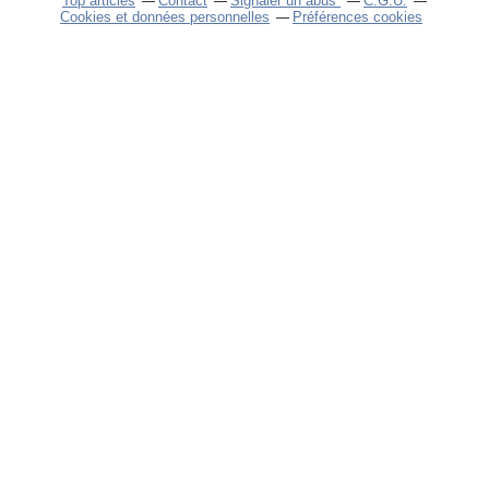
Top articles
Contact
Signaler un abus
C.G.U.
Cookies et données personnelles
Préférences cookies