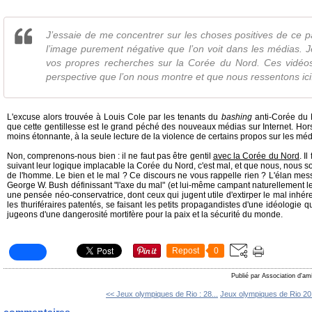
J’essaie de me concentrer sur les choses positives de ce 
l’image purement négative que l’on voit dans les médias. Je
vos propres recherches sur la Corée du Nord. Ces vidéo
perspective que l’on nous montre et que nous ressentons ici
L'excuse alors trouvée à Louis Cole par les tenants du
bashing
anti-Corée du N
que cette gentillesse est le grand péché des nouveaux médias sur Internet. Hors c
moins étonnante, à la seule lecture de la violence de certains propos sur les méd
Non, comprenons-nous bien : il ne faut pas être gentil
avec la Corée du Nord
. I
suivant leur logique implacable la Corée du Nord, c'est mal, et que nous, nous 
de l'homme. Le bien et le mal ? Ce discours ne vous rappelle rien ? L'élan mess
George W. Bush définissant "l'axe du mal" (et lui-même campant naturellement le
une pensée néo-conservatrice, dont ceux qui jugent utile d'extirper le mal inhé
les thuriféraires patentés, se faisant les petits propagandistes d'une idéologie 
jugeons d'une dangerosité mortifère pour la paix et la sécurité du monde.
Repost
0
Publié par Association d'am
<< Jeux olympiques de Rio : 28...
Jeux olympiques de Rio 201
commentaires