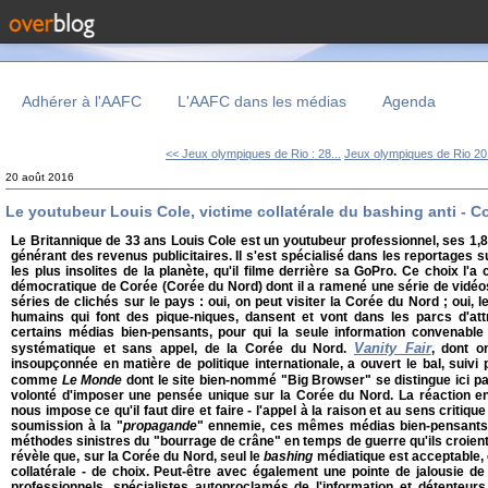
Adhérer à l'AAFC
L'AAFC dans les médias
Agenda
<< Jeux olympiques de Rio : 28...
Jeux olympiques de Rio 201
20 août 2016
Le youtubeur Louis Cole, victime collatérale du bashing anti - C
Le Britannique de 33 ans Louis Cole est un youtubeur professionnel, ses 1,
gé
nérant des revenus publicitaires. Il s'est spécialisé dans les reportages s
les plus insolites de la planète, qu'il filme derrière sa GoPro. Ce choix l'a
démocratique de Corée (Corée du Nord) dont il a ramené une série de vidéo
séries de clichés sur le pays : oui, on peut visiter la Corée du Nord ; oui,
humains qui font des pique-niques, dansent et vont dans les parcs d'attra
certains médias bien-pensants, pour qui la seule information convenable 
Vanity Fair
systématique et sans appel, de la Corée du Nord.
, dont o
insoupçonnée en matière de politique internationale, a ouvert le bal, suivi
comme
Le Monde
dont le site bien-nommé "Big Browser" se distingue ici p
volonté d'imposer une pensée unique sur la Corée du Nord. La réaction 
nous impose ce qu'il faut dire et faire - l'appel à la raison et au sens critiq
soumission à la "
propagande
" ennemie, ces mêmes médias bien-pensants
méthodes sinistres du "bourrage de crâne" en temps de guerre qu'ils croien
révèle que, sur la Corée du Nord, seul le
bashing
médiatique est acceptable, 
collatérale - de choix. Peut-être avec également une pointe de jalousie de 
professionnels, spécialistes autoproclamés de l'information et détenteurs 