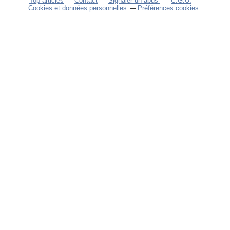
Top articles
Contact
Signaler un abus
C.G.U.
Cookies et données personnelles
Préférences cookies