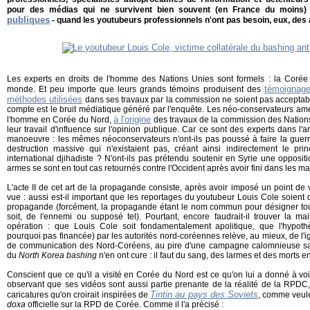
pour des médias qui ne survivent bien souvent (en France du moins
publiques
- quand les youtubeurs professionnels n'ont pas besoin, eux, des a
Les experts en droits de l'homme des Nations Unies sont formels : la Corée 
témoignag
monde. Et peu importe que leurs grands témoins produisent des
méthodes utilisées
dans ses travaux par la commission ne soient pas acceptable
compte est le bruit médiatique généré par l'enquête. Les néo-conservateurs amér
à l'origine
l'homme en Corée du Nord,
des travaux de la commission des Nations-
leur travail d'influence sur l'opinion publique. Car ce sont des experts dans l'
manoeuvre : les mêmes néoconservateurs n'ont-ils pas poussé à faire la guerr
destruction massive qui n'existaient pas, créant ainsi indirectement le prin
international djihadiste ? N'ont-ils pas prétendu soutenir en Syrie une opposit
armes se sont en tout cas retournés contre l'Occident après avoir fini dans les 
L'acte II de cet art de la propagande consiste, après avoir imposé un point de v
vue : aussi est-il important que les reportages du youtubeur Louis Cole soien
propagande (forcément, la propagande étant le nom commun pour désigner tou
soit, de l'ennemi ou supposé tel). Pourtant, encore faudrait-il trouver la 
opération : que Louis Cole soit fondamentalement apolitique, que l'hypot
pourquoi pas financée) par les autorités nord-coréennes relève, au mieux, de 
de communication des Nord-Coréens, au pire d'une campagne calomnieuse sa
du
North Korea bashing
n'en ont cure : il faut du sang, des larmes et des morts 
Conscient que ce qu'il a visité en Corée du Nord est ce qu'on lui a donné à voi
observant que ses vidéos sont aussi partie prenante de la réalité de la RPDC,
Tintin au pays des Soviets
caricatures qu'on croirait inspirées de
, comme veulen
doxa
officielle sur la RPD de Corée. Comme il l'a précisé :