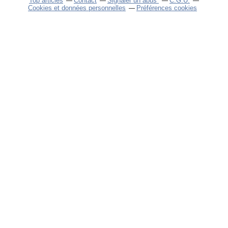
Top articles
Contact
Signaler un abus
C.G.U.
Cookies et données personnelles
Préférences cookies