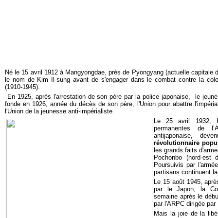
Né le 15 avril 1912 à Mangyongdae, près de Pyongyang (actuelle capitale 
le nom de Kim Il-sung avant de s'engager dans le combat contre la colo
(1910-1945).
En 1925, après l'arrestation de son père par la police japonaise, le jeune
fonde en 1926, année du décès de son père, l'Union pour abattre l'impéria
l'Union de la jeunesse anti-impérialiste.
Le 25 avril 1932, 
permanentes de l’A
antijaponaise, dev
révolutionnaire pop
les grands faits d'arme
Pochonbo (nord-est d
Poursuivis par l'armé
partisans continuent l
Le 15 août 1945, aprè
par le Japon, la Co
semaine après le début
par l'ARPC dirigée par
Mais la joie de la li