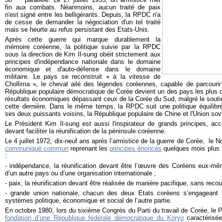
fin aux combats. Néanmoins, aucun traité de paix
n'est signé entre les belligérants. Depuis, la RPDC n'a
de cesse de demander la négociation d'un tel traité
mais se heurte au refus persistant des Etats-Unis.
Après cette guerre qui marque durablement la
mémoire coréenne, la politique suivie par la RPDC
sous la direction de Kim Il-sung obéit strictement aux
principes d'indépendance na
tionale dans le domaine
économique et d'auto-défense dans le domaine
militaire. Le pays se reconstruit « à la vitesse de
Chollima », le cheval ailé des légendes coréennes, capable de parcouri
République populaire démocratique de Corée devient un des pays les plus d
résultats économiques dépassant ceux de la Corée du Sud, malgré le soutie
cette dernière. Dans le même temps, la RPDC suit une politique équilibré
ses deux puissants voisins, la République populaire de Chine et l'Union sov
Le Président Kim Il-sung est aussi l'inspirateur de grands principes, ac
devant faciliter la réunification de la péninsule coréenne.
Le 4 juillet 1972, dix-neuf ans après l’armistice de la guerre de Corée, le N
communiqué commun
reprenant les
principes énoncés
quelques mois plus t
:
- indépendance, la réunification devant être l’œuvre des Coréens eux-mê
d’un autre pays ou d’une organisation internationale ;
- paix, la réunification devant être réalisée de manière pacifique, sans reco
- grande union nationale, chacun des deux Etats coréens s’engageant à
systèmes politique, économique et social de l’autre partie.
En octobre 1980, lors du sixième Congrès du Parti du travail de Corée, le 
fondation d’une République fédérale démocratique du Koryo
caractérisé