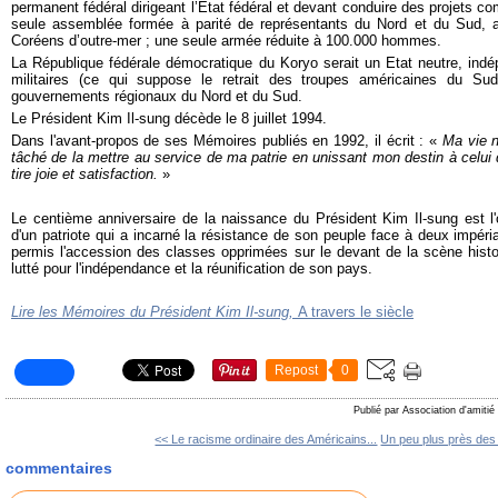
permanent fédéral dirigeant l’Etat fédéral et devant conduire des projets 
seule assemblée formée à parité de représentants du Nord et du Sud, a
Coréens d’outre-mer ; une seule armée réduite à 100.000 hommes.
La République fédérale démocratique du Koryo serait un Etat neutre, indé
militaires (ce qui suppose le retrait des troupes américaines du Sud
gouvernements régionaux du Nord et du Sud.
Le Président Kim Il-sung décède le 8 juillet 1994.
Dans l'avant-propos de ses Mémoires
publiés en 1992, il écrit : «
Ma vie n
tâché de la mettre au service de ma patrie en unissant mon destin à celui d
tire joie et satisfaction.
»
Le centième anniversaire de la naissance du Président Kim Il-sung est l
d'un patriote qui a incarné la résistance de son peuple face à deux impéri
permis l'accession des classes opprimées sur le devant de la scène histo
lutté pour l'indépendance et la réunification de son pays.
Lire les Mémoires du Président Kim Il-sung,
A travers le siècle
Repost
0
Publié par Association d'amitié
<< Le racisme ordinaire des Américains...
Un peu plus près des 
commentaires