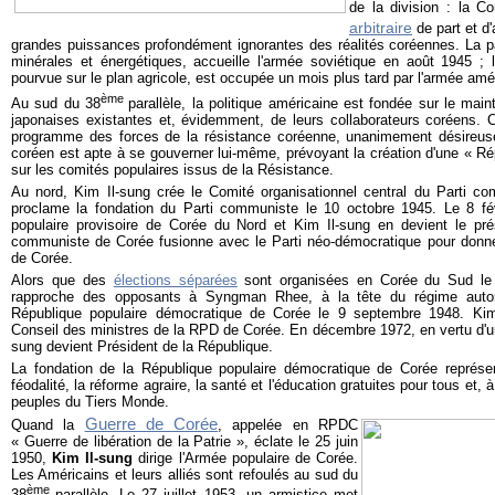
de la division : la C
arbitraire
de part et d'
grandes puissances profondément ignorantes des réalités coréennes. La p
minérales et énergétiques, accueille l'armée soviétique
en août 1945
; 
pourvue sur le plan agricole, est occupée un mois plus tard par l'armée amé
ème
Au sud du 38
parallèle, la politique américaine est fondée sur le mainti
japonaises existantes et, évidemment, de leurs collaborateurs coréens. Ce
programme des forces de la résistance coréenne, unanimement désireus
coréen est apte à se gouverner lui-même, prévoyant la création d'une « Ré
sur les comités populaires issus de la Résistance.
Au nord, Kim Il-sung crée le Comité organisationnel central du Parti 
proclame la fondation du Parti communiste
le 10 octobre 1945
. Le 8 fé
populaire provisoire de Corée du Nord et Kim Il-sung en devient le pré
communiste de Corée fusionne avec le Parti néo-démocratique pour donner
de Corée.
Alors que des
élections séparées
sont organisées en Corée du Sud le
rapproche des opposants à Syngman Rhee, à la tête du régime autori
République populaire démocratique de Corée
le 9 septembre 1948
. Kim
Conseil des ministres de la RPD de Corée. En décembre 1972, en vertu d'une
sung devient Président de la République.
La fondation de la République populaire démocratique de Corée représent
féodalité, la réforme agraire, la santé et l'éducation gratuites pour tous et, à 
peuples du Tiers Monde.
Guerre de Corée
Quand la
, appelée en RPDC
« Guerre de libération de la Patrie », éclate le 25 juin
1950,
Kim Il-sung
dirige l'Armée populaire de Corée.
Les Américains et leurs alliés sont refoulés au sud du
ème
38
parallèle. Le 27 juillet 1953, un armistice met