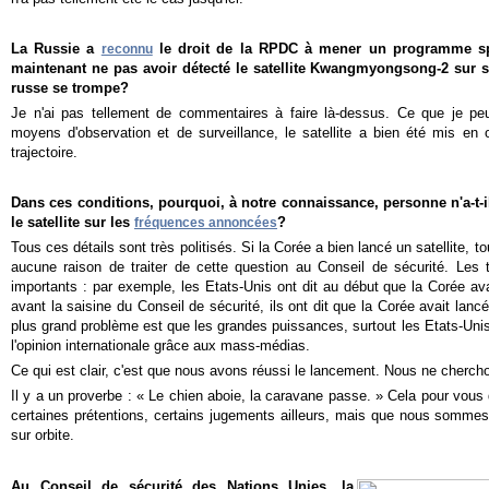
La Russie a
le droit de la RPDC à mener un programme spa
reconnu
maintenant ne pas avoir détecté le satellite Kwangmyongsong-2 sur s
russe se trompe?
Je n'ai pas tellement de commentaires à faire là-dessus. Ce que je peu
moyens d'observation et de surveillance, le satellite a bien été mis en 
trajectoire.
Dans ces conditions, pourquoi, à notre connaissance, personne n'a-t-i
le satellite sur les
?
fréquences annoncées
Tous ces détails sont très politisés. Si la Corée a bien lancé un satellite, to
aucune raison de traiter de cette question au Conseil de sécurité. Les t
importants : par exemple, les Etats-Unis ont dit au début que la Corée ava
avant la saisine du Conseil de sécurité, ils ont dit que la Corée avait lanc
plus grand problème est que les grandes puissances, surtout les Etats-Unis
l'opinion internationale grâce aux mass-médias.
Ce qui est clair, c'est que nous avons réussi le lancement. Nous ne cherc
Il y a un proverbe : « Le chien aboie, la caravane passe. » Cela pour vous d
certaines prétentions, certains jugements ailleurs, mais que nous sommes 
sur orbite.
Au Conseil de sécurité des Nations Unies, la