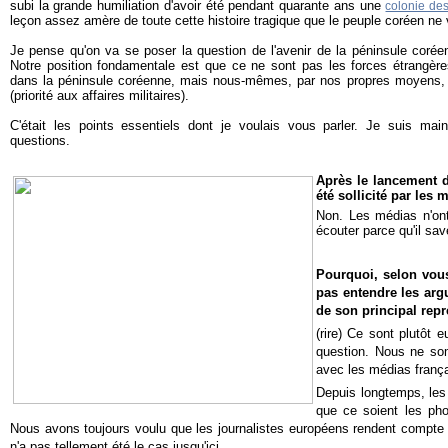
subi la grande humiliation d'avoir été pendant quarante ans une
colonie de
leçon assez amère de toute cette histoire tragique que le peuple coréen ne v
Je pense qu'on va se poser la question de l'avenir de la péninsule corée
Notre position fondamentale est que ce ne sont pas les forces étrangère
dans la péninsule coréenne, mais nous-mêmes, par nos propres moyens, 
(priorité aux affaires militaires).
C'était les points essentiels dont je voulais vous parler. Je suis ma
questions.
Après le lancement d
été sollicité par les 
Non. Les médias n'ont
écouter parce qu'il sav
Pourquoi, selon vous
pas entendre les arg
de son principal rep
(rire) Ce sont plutôt 
question. Nous ne so
avec les médias frança
Depuis longtemps, les
que ce soient les pho
Nous avons toujours voulu que les journalistes européens rendent compte 
n'a pas tellement été le cas jusqu'ici.