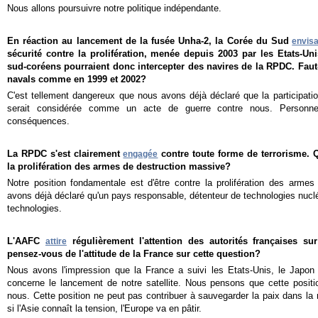
Nous allons poursuivre notre politique indépendante.
En réaction au lancement de la fusée Unha-2, la Corée du S
ud
envis
sécurité contre la prolifération, menée depuis 2003 par les Etats-Uni
sud-coréens pourraient donc intercepter des navires de la RPDC. Faut-
navals comme en 1999 et 2002?
C'est tellement dangereux que nous avons déjà déclaré que la participati
serait considérée comme un acte de guerre contre nous. Personne
conséquences.
La RPDC s'est clairement
contre toute forme de terrorisme. Q
engagée
la prolifération des armes de destruction massive?
Notre position fondamentale est d'être contre la prolifération des arme
avons déjà déclaré qu'un pays responsable, détenteur de technologies nuclé
technologies.
L'AAFC
régulièrement l'attention des autorités françaises s
attire
pensez-vous de l'attitude de la France sur cette question?
Nous avons l'impression que la France a suivi les Etats-Unis, le Japo
concerne le lancement de notre satellite. Nous pensons que cette positio
nous. Cette position ne peut pas contribuer à sauvegarder la paix dans la 
si l'Asie connaît la tension, l'Europe va en pâtir.