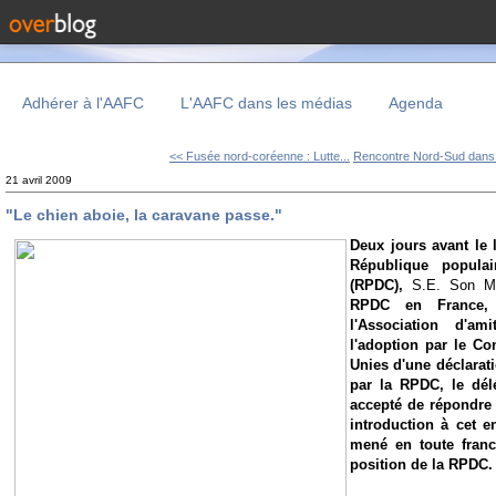
Adhérer à l'AAFC
L'AAFC dans les médias
Agenda
<< Fusée nord-coréenne : Lutte...
Rencontre Nord-Sud dans l
21 avril 2009
"Le chien aboie, la caravane passe."
Deux jours avant le 
République popula
(RPDC),
S.E. Son M
RPDC en France, 
l'Association d'am
l'adoption par le Co
Unie
s d'une déclarat
par la RPDC, le dé
accepté de répondre
introduction à cet e
mené en toute franch
position de la RPDC.