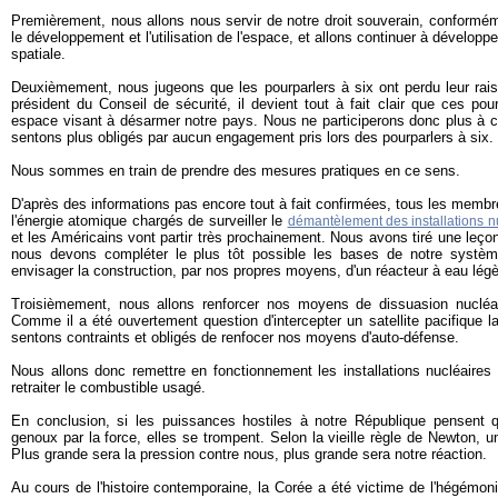
Premièrement, nous allons nous servir de notre droit souverain, conforméme
le développement et l'utilisation de l'espace, et allons continuer à développ
spatiale.
Deuxièmement, nous jugeons que les pourparlers à six ont perdu leur raiso
président du Conseil de sécurité, il devient tout à fait clair que ces po
espace visant à désarmer notre pays. Nous ne participerons donc plus à c
sentons plus obligés par aucun engagement pris lors des pourparlers à six.
Nous sommes en train de prendre des mesures pratiques en ce sens.
D'après des informations pas encore tout à fait confirmées, tous les membr
l'énergie atomique chargés de surveiller le
démantèlement des installations n
et les Américains vont partir très prochainement. Nous avons tiré une leçon 
nous devons compléter le plus tôt possible les bases de notre systèm
envisager la construction, par nos propres moyens, d'un réacteur à eau légè
Troisièmement, nous allons renforcer nos moyens de dissuasion nucléai
Comme il a été ouvertement question d'intercepter un satellite pacifique 
sentons contraints et obligés de renfocer nos moyens d'auto-défense.
Nous allons donc remettre en fonctionnement les installations nucléaire
retraiter le combustible usagé.
En conclusion, si les puissances hostiles à notre République pensent 
genoux par la force, elles se trompent. Selon la vieille règle de Newton, u
Plus grande sera la pression contre nous, plus grande sera notre réaction.
Au cours de l'histoire contemporaine, la Corée a été victime de l'hégémo