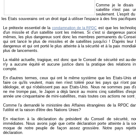
Comme je le disai
satellite n'est pas u
seulement. L'esprit d
les Etats souverains ont un droit égal à utiliser l'espace à des fins pacifiques
Le prétexte essentiel de la
est que les technolog
condamnation de la RPDC
d'un missile et d'un satellite sont les mêmes. Si c'est si dangereux parc
mêmes, les plus dangereux sont donc les membres permanents du Conseil
qui ont lancé le plus de missiles et de satellites jusqu'ici ! D'après leur
dangereux et qui ont porté le plus atteinte à la sécurité et à la paix mondia
plus de lancements.
La réalité actuelle, tragique, est donc que le Conseil de sécurité est au-des
n'y a aucune équité et aucune justice dans la pratique des relations int
compte.
En d'autres termes, ceux qui ont le même système que les Etats-Unis et q
faire ce qu'ils veulent, mais rien n'est toléré pour les pays qui n'on
idéologie, et qui n'obéissent pas aux Etats-Unis. Nous ne sommes pas d'a
ne me trompe pas, le Japon a déjà lancé au moins cinq satellites d'esp
année une cinquantaine de mini-satellites, mais toutes ces actions ne son
Comme l'a demandé le ministère des Affaires étrangères de la RPDC da
l'utilité et la raison d'être des Nations Unies?
En réaction à la déclaration du président du Conseil de sécurité, no
immédiates. Nous avons jugé que cette déclaration porte atteinte à la so
moque de notre peuple de façon assez grossière. Notre pays rejett
déclaration.