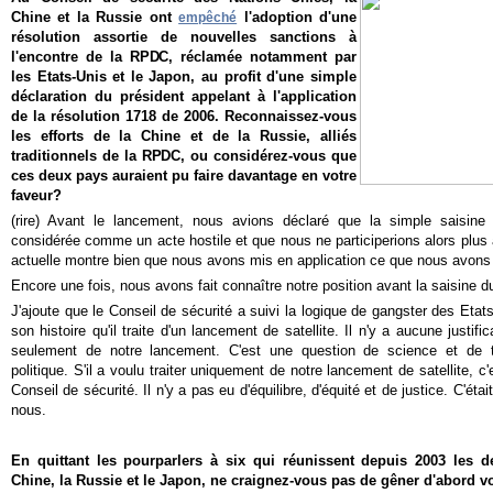
Chine et la Russie ont
l'adoption d'une
empêché
résolution assortie de nouvelles sanctions à
l'encontre de la RPDC, réclamée notamment par
les Etats-Unis et le Japon, au profit d'une simple
déclaration du président appelant à l'application
de la résolution 1718 de 2006. Reconnaissez-vous
les efforts de la Chine et de la Russie, alliés
traditionnels de la RPDC, ou considérez-vous que
ces deux pays auraient pu faire davantage en votre
faveur?
(rire) Avant le lancement, nous avions déclaré que la simple saisine 
considérée comme un acte hostile et que nous ne participerions alors plus a
actuelle montre bien que nous avons mis en application ce que nous avons 
Encore une fois, nous avons fait connaître notre position avant la saisine d
J'ajoute que le Conseil de sécurité a suivi la logique de gangster des Etats
son histoire qu'il traite d'un lancement de satellite. Il n'y a aucune justific
seulement de notre lancement. C'est une question de science et de t
politique. S'il a voulu traiter uniquement de notre lancement de satellite, c
Conseil de sécurité. Il n'y a pas eu d'équilibre, d'équité et de justice. C'étai
nous.
En quittant les pourparlers à six qui réunissent depuis 2003 les de
Chine, la Russie et le Japon, ne craignez-vous pas de gêner d'abord vo