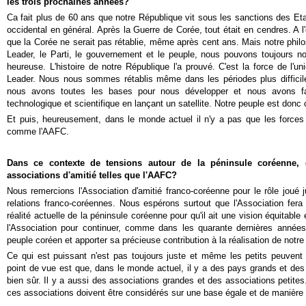
les trois prochaines années?
Ca fait plus de 60 ans que notre République vit sous les sanctions des E
occidental en général. Après la Guerre de Corée, tout était en cendres. A l
que la Corée ne serait pas rétablie, même après cent ans. Mais notre philoso
Leader, le Parti, le gouvernement et le peuple, nous pouvons toujours no
heureuse. L'histoire de notre République l'a prouvé. C'est la force de l'u
Leader. Nous nous sommes rétablis même dans les périodes plus difficiles
nous avons toutes les bases pour nous développer et nous avons fa
technologique et scientifique en lançant un satellite. Notre peuple est donc c
Et puis, heureusement, dans le monde actuel il n'y a pas que les forces 
comme l'AAFC.
Dans ce contexte de tensions autour de la péninsule coréenne, 
associations d'amitié telles que l'AAFC?
Nous remercions l'Association d'amitié franco-coréenne pour le rôle joué j
relations franco-coréennes. Nous espérons surtout que l'Association fera 
réalité actuelle de la péninsule coréenne pour qu'il ait une vision équitabl
l'Association pour continuer, comme dans les quarante dernières années
peuple coréen et apporter sa précieuse contribution à la réalisation de notre
Ce qui est puissant n'est pas toujours juste et même les petits peuvent f
point de vue est que, dans le monde actuel, il y a des pays grands et de
bien sûr. Il y a aussi des associations grandes et des associations petite
ces associations doivent être considérés sur une base égale et de manière 