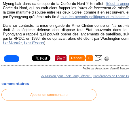
Myung-bak dans sa critique de la Corée du Nord ? En effet,
Séoul a anno
Corée du Nord, qui pourrait alors frapper les "
sites de lancement de missil
la zone maritime disputée entre les deux Corée, comme il en est survenu e
par Pyongyang qu'il était mis fin à
tous les accords politiques et militaires 
Dans ce contexte, la mise en garde de Mme Clinton contre un "
tir de mi
droit à la légitime défense dont dispose tout Etat souverain dans le dr
Pyongyang a rappelé qu'il pouvait opérer des lancements de satellites, suiv
par la RPDC, en 1998, de ce qui avait alors été décrit par Washington comm
Le Monde
Les Echos
,
)
Repost
0
Publié par Association d'amitié franco
<< Mission pour Jack Lang : établir...
Conférences de Leonid Pet
commentaires
Ajouter un commentaire