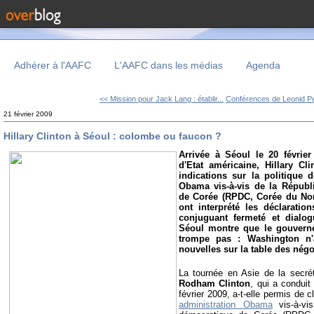
Adhérer à l'AAFC
L'AAFC dans les médias
Agenda
<< Mission pour Jack Lang : établir...
Conférences de Leonid Pet
21 février 2009
Hillary Clinton à Séoul : colombe ou faucon ?
Arrivée à Séoul le 20 février
d'Etat américaine, Hillary C
indications sur la politique 
Obama vis-à-vis de la Républ
de Corée (RPDC, Corée du Nor
ont interprété les déclarati
conjuguant fermeté et dialogu
Séoul montre que le gouvern
trompe pas : Washington n'
nouvelles sur la table des négo
La tournée en Asie de la secrét
Rodham Clinton
, qui a conduit
février 2009, a-t-elle permis de cl
administration Obama
vis-à-v