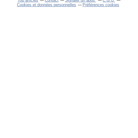
Top articles
Contact
Signaler un abus
C.G.U.
Cookies et données personnelles
Préférences cookies