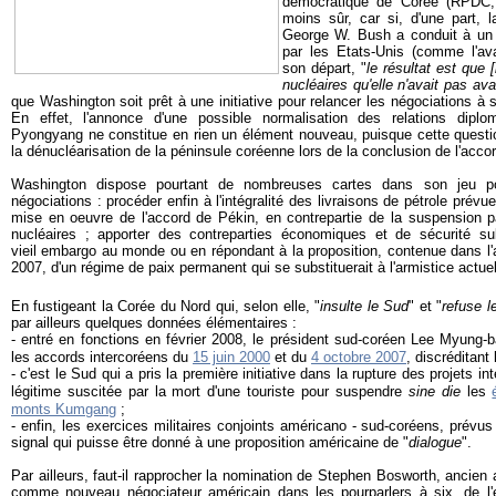
démocratique de Corée (RPDC,
moins sûr, car si, d'une part, l
George W. Bush a conduit à un r
par les Etats-Unis (comme l'av
son départ, "
le résultat est que
nucléaires qu'elle n'avait pas ava
que Washington soit prêt à une initiative pour relancer les négociations à s
En effet, l'annonce d'une possible normalisation des relations dipl
Pyongyang ne constitue en rien un élément nouveau, puisque cette question
la dénucléarisation de la péninsule coréenne lors de la conclusion de l'accor
Washington dispose pourtant de nombreuses cartes dans son jeu po
négociations : procéder enfin à l'intégralité des livraisons de pétrole prév
mise en oeuvre de l'accord de Pékin, en contrepartie de la suspension 
nucléaires ; apporter des contreparties économiques et de sécurité sub
vieil embargo au monde ou en répondant à la proposition, contenue dans l'
2007, d'un régime de paix permanent qui se substituerait à l'armistice actuel
En fustigeant la Corée du Nord qui, selon elle, "
insulte le Sud
" et "
refuse l
par ailleurs quelques données élémentaires :
- entré en fonctions en février 2008, le président sud-coréen Lee Myung-
les accords intercoréens du
15 juin 2000
et du
4 octobre 2007
, discréditant
- c'est le Sud qui a pris la première initiative dans la rupture des projets in
légitime suscitée par la mort d'une touriste pour suspendre
sine die
les
monts Kumgang
;
- enfin, les exercices militaires conjoints américano - sud-coréens, prévu
signal qui puisse être donné à une proposition américaine de "
dialogue
".
Par ailleurs, faut-il rapprocher la nomination de Stephen Bosworth, anci
comme nouveau négociateur américain dans les pourparlers à six, de l