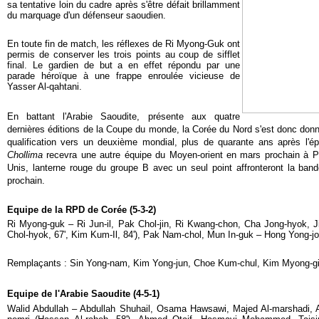
sa tentative loin du cadre après s'être défait brillamment
du marquage d'un défenseur saoudien.
En toute fin de match, les réflexes de Ri Myong-Guk ont
permis de conserver les trois points au coup de sifflet
final. Le gardien de but a en effet répondu par une
parade héroïque à une frappe enroulée vicieuse de
Yasser Al-qahtani.
En battant l'Arabie Saoudite, présente aux quatre
dernières éditions de la Coupe du monde, la Corée du Nord s'est donc donn
qualification vers un deuxième mondial, plus de quarante ans après l'é
Chollima
recevra une autre équipe du Moyen-orient en mars prochain à 
Unis, lanterne rouge du groupe B avec un seul point affronteront la ba
prochain.
Equipe de la RPD de Corée (5-3-2)
Ri Myong-guk – Ri Jun-il, Pak Chol-jin, Ri Kwang-chon, Cha Jong-hyok,
Chol-hyok, 67', Kim Kum-Il, 84'), Pak Nam-chol, Mun In-guk – Hong Yong-jo
Remplaçants : Sin Yong-nam, Kim Yong-jun, Choe Kum-chul, Kim Myong-gi
Equipe de l'Arabie Saoudite (4-5-1)
Walid Abdullah –
Abdullah Shuhail
,
Osama Hawsawi, Majed Al-marshadi
, 