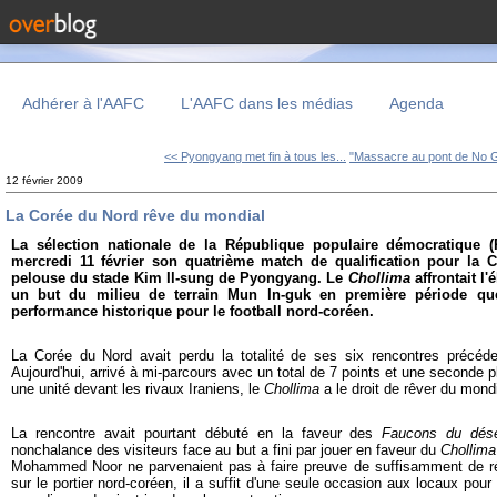
Adhérer à l'AAFC
L'AAFC dans les médias
Agenda
<< Pyongyang met fin à tous les...
"Massacre au pont de No G
12 février 2009
La Corée du Nord rêve du mondial
La sélection nationale de la République populaire démocratique 
mercredi 11 février son quatrième match de qualification pour la
pelouse du stade Kim Il-sung de Pyongyang. Le
Chollima
affrontait l'
un but du milieu de terrain Mun In-guk en première période qu
performance historique pour le football nord-coréen.
La Corée du Nord avait perdu la totalité de ses six rencontres précéde
Aujourd'hui, arrivé à mi-parcours avec un total de 7 points et une seconde
une unité devant les rivaux Iraniens, le
Chollima
a le droit de rêver du mondi
La rencontre avait pourtant débuté en la faveur des
Faucons du dése
nonchalance des visiteurs face au but a fini par jouer en faveur du
Chollima
Mohammed Noor ne parvenaient pas à faire preuve de suffisamment de réu
sur le portier nord-coréen, il a suffit d'une seule occasion aux locaux pou