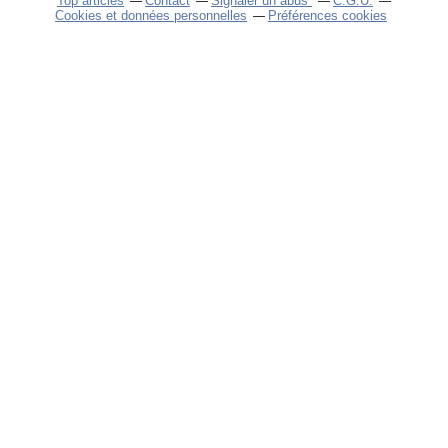
Top articles
Contact
Signaler un abus
C.G.U.
Cookies et données personnelles
Préférences cookies