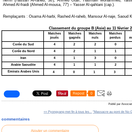
nemri (Hassan Al-raheb, 58'),
Ahmed Otaif, Hasmavi Mohammed, Taisir A
Ahmed Al-fraidi (Ahmed Al-mousa, 77') – Yasser Al-qahtani (cap.).
Remplaçants : Osama Al-harbi, Rashed Al-raheb, Mansour Al-naje, Saoud Ka
Classement du groupe B (Asie) au 11 février 
Matches
Matches
Matches
Matches
joués
gagnés
nuls
perdus
m
Corée du Sud
4
2
2
0
Corée du Nord
4
2
1
1
Iran
4
1
3
0
Arabie Saoudite
4
1
1
2
Emirats Arabes Unis
4
0
1
3
Repost
0
Publié par Associat
<< Pyongyang met fin à tous les...
"Massacre au pont de No G
commentaires
Ajouter un commentaire