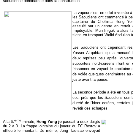
saoudienne dominatrice dans la construction.
La vapeur s'est en effet inversée à
les Saoudiens ont commencé à perd
capitaine du Chollima Hong Y
esseulé sur un centre en retrait 
Impitoyable, Mun In-guk a alors f
siens en trompant Walid Abdullah à 
Les Saoudiens ont cependant rési
Yasser Al-qahtani qui a menacé
deux reprises peu après l'ouver
supporters nord-coréens n'ont en
frissonner en voyant le capitaine
de volée quelques centimètres au 
juste avant la pause.
La seconde période a été en tous po
ceci près que les Saoudiens sembl
dureté de l'hiver coréen, certain
revêtir des écharpes.
eme
A la 67
minute,
Hong Yong-jo
passait à deux doigts
du 2 à 0. La frappe lointaine du joueur du FC Rostov a
effleuré le montant. De même, Jong Tae-sae envoyait